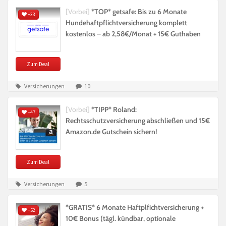
[Vorbei]
*TOP* getsafe: Bis zu 6 Monate
+33
Hundehaftpflichtversicherung komplett
kostenlos – ab 2,58€/Monat + 15€ Guthaben
Zum Deal
Versicherungen
10
[Vorbei]
*TIPP* Roland:
+47
Rechtsschutzversicherung abschließen und 15€
Amazon.de Gutschein sichern!
Zum Deal
Versicherungen
5
*GRATIS* 6 Monate Haftplfichtversicherung +
+52
10€ Bonus (tägl. kündbar, optionale