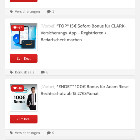
Versicherungen
1
[Vorbei]
*TOP* 15€ Sofort-Bonus für CLARK-
+37
Versicherungs-App – Registrieren +
Bedarfscheck machen
Zum Deal
BonusDeals
6
[Vorbei]
*ENDET* 100€ Bonus für Adam Riese
+10
Rechtsschutz ab 15,27€/Monat
Zum Deal
Versicherungen
0