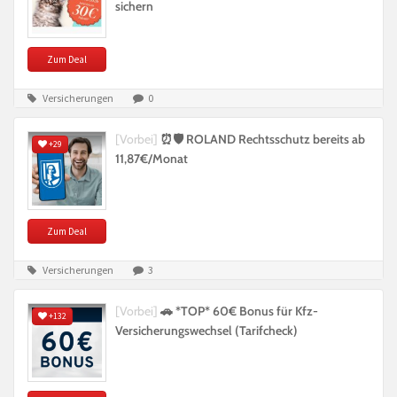
sichern
Zum Deal
Versicherungen
0
[Vorbei]
⏰🛡️ ROLAND Rechtsschutz bereits ab
+29
11,87€/Monat
Zum Deal
Versicherungen
3
[Vorbei]
🚗 *TOP* 60€ Bonus für Kfz-
+132
Versicherungswechsel (Tarifcheck)