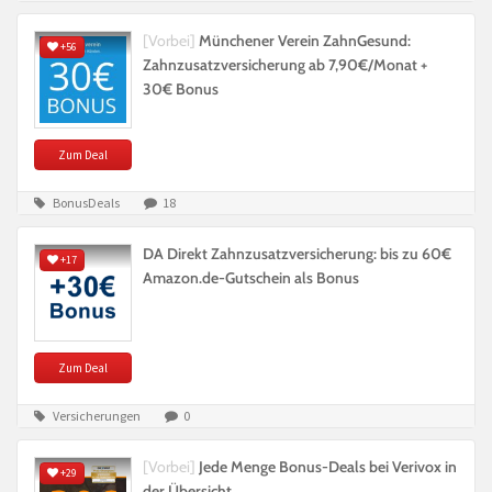
[Vorbei]
Münchener Verein ZahnGesund:
+56
Zahnzusatzversicherung ab 7,90€/Monat +
30€ Bonus
Zum Deal
BonusDeals
18
DA Direkt Zahnzusatzversicherung: bis zu 60€
+17
Amazon.de-Gutschein als Bonus
Zum Deal
Versicherungen
0
[Vorbei]
Jede Menge Bonus-Deals bei Verivox in
+29
der Übersicht