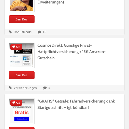
Erweiterungen)
Zum Deal
BonusDeals
15
CosmosDirekt: Günstige Privat-
+24
Haftpflichtversicherung + 15€ Amazon-
Gutschein
Zum Deal
Versicherungen
3
*GRATIS* Getsafe: Fahrradversicherung dank
+26
Startgutschrift – tgl. kündbar!