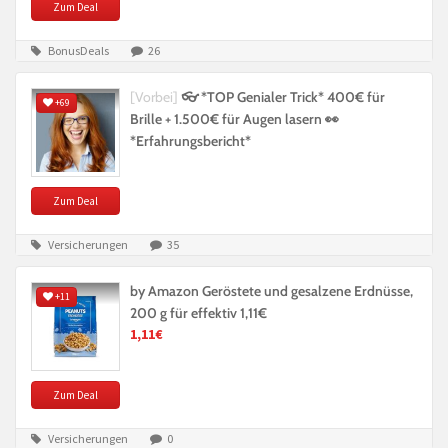
Zum Deal
BonusDeals
26
[Vorbei]
👓 *TOP Genialer Trick* 400€ für
+69
Brille + 1.500€ für Augen lasern 👀
*Erfahrungsbericht*
Zum Deal
Versicherungen
35
by Amazon Geröstete und gesalzene Erdnüsse,
+11
200 g für effektiv 1,11€
1,11€
Zum Deal
Versicherungen
0