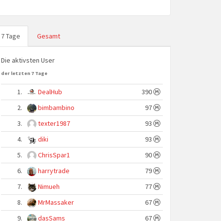
7 Tage
Gesamt
Die aktivsten User
der letzten 7 Tage
1.
DealHub
390
2.
bimbambino
97
3.
texter1987
93
4.
diki
93
5.
ChrisSpar1
90
6.
harrytrade
79
7.
Nimueh
77
8.
MrMassaker
67
9.
dasSams
67