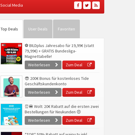
Social Media
Top Deals
User Deals
Favoriten
⚽ BILDplus Jahresabo für 19,99€ (statt
79,99€) + GRATIS Bundesliga-
Magnettabelle!
Weiterlesen
Zum Deal
😎 200€ Bonus für kostenloses Tide
Geschäftskundenkonto
Weiterlesen
Zum Deal
⏰🍔 Wolt: 20€ Rabatt auf die ersten zwei
Bestellungen für Neukunden 😍
Weiterlesen
Zum Deal
*TOP* 50% Rabatt auf waipu.tv inkl.