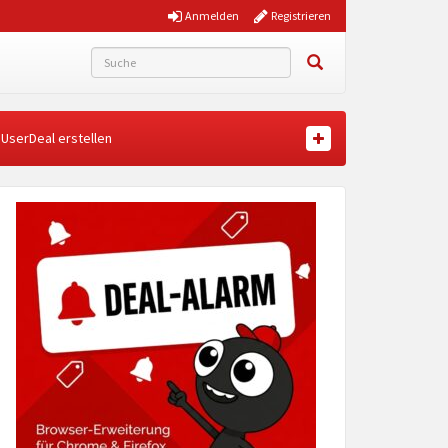
Anmelden
Registrieren
UserDeal erstellen