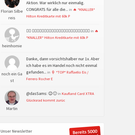
Aktion. War wirklich nur einmalig.
CONGRATS für alle die...
in
🔥 *KNALLER*
Florian Silbe
Hilton Kreditkarte mit 60k P
reis
👍🏻 👍🏻👍🏻👍🏻👍🏻👍🏻👍🏻👍🏻👍🏻👍🏻👍🏻👍🏻👍🏻
in
🔥
*KNALLER* Hilton Kreditkarte mit 60k P
heimhomie
Danke, dann vorsichtshalber nur 1x. Aber
ich habe es im Handel noch nicht einmal
gefunden...
in
🍦 *TOP* Raffaello Eis /
noch ein Ga
Ferrero Rocher E
st
@dasSams: 😉🙂
in
Kaufland Card XTRA
Glücksrad kommt zurüc
Martin
Unser Newsletter