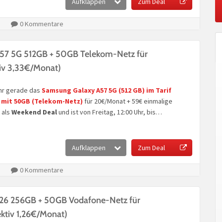
Aufklappen
Zum Deal
0 Kommentare
57 5G 512GB + 50GB Telekom-Netz für
iv 3,33€/Monat)
r gerade das
Samsung Galaxy A57 5G (512 GB)
im Tarif
S mit 50GB
(Telekom-Netz)
für 20€/Monat + 59€ einmalige
 als
Weekend Deal
und ist von Freitag, 12:00 Uhr, bis…
Aufklappen
Zum Deal
0 Kommentare
26 256GB + 50GB Vodafone-Netz für
ktiv 1,26€/Monat)