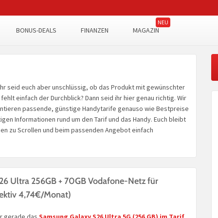
BONUS-DEALS
FINANZEN
MAGAZIN
Ihr seid euch aber unschlüssig, ob das Produkt mit gewünschter
lt einfach der Durchblick? Dann seid ihr hier genau richtig. Wir
entieren passende, günstige Handytarife genauso wie Bestpreise
tigen Informationen rund um den Tarif und das Handy. Euch bleibt
chen zu Scrollen und beim passenden Angebot einfach
26 Ultra 256GB + 70GB Vodafone-Netz für
ektiv 4,74€/Monat)
r gerade das
Samsung Galaxy S26 Ultra 5G (256 GB)
im Tarif