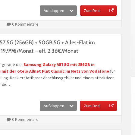
Aufklappen
Zum Deal
0 Kommentare
7 5G (256GB) + 50GB 5G + Alles-Flat im
 19,99€/Monat – eff. 2,36€/Monat
r gerade das
Samsung Galaxy A57 5G mit 256GB
in
 mit der
otelo Allnet Flat Classic im Netz von Vodafone
für
lung. Dank erstattbarer Anschlussgebühr und einem attraktiven
r die…
Aufklappen
Zum Deal
0 Kommentare