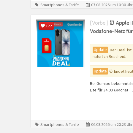
Smartphones & Tarife
07.08.2026 um 10:30 Uhr
[Vorbei]
⏰ Apple i
+22
Vodafone-Netz für
Update
Der Deal ist
natürlich Bescheid.
Update
⏰ Endet heu
Bei Gomibo bekommt ih
Lite für 34,99 €/Monat 
Smartphones & Tarife
06.08.2026 um 20:23 Uhr