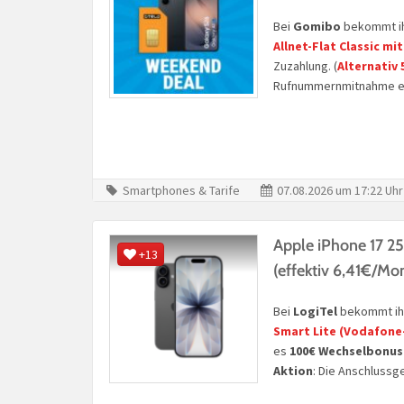
Bei
Gomibo
bekommt ih
Allnet-Flat Classic mi
Zuzahlung. (
Alternativ
Rufnummernmitnahme e
Smartphones & Tarife
07.08.2026 um 17:22 Uhr
Apple iPhone 17 
+13
(effektiv 6,41€/Mo
Bei
LogiTel
bekommt ih
Smart Lite
(Vodafone
es
100€ Wechselbonus
Aktion
: Die Anschlussg