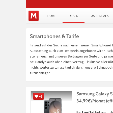
HOME
DEALS
USER DEALS
Smartphones & Tarife
Ihr seid auf der Suche nach einem neuen Smartphone? 
Ausstattung auch zum Bestpreis angeboten wird? Euch feh
stehen euch mit unseren Beiträgen zur Seite und präs
bei Handys auch ohne einen Vertrag – inklusive aller nö
nichts weiter zu tun als täglich durch unsere Schnäpp
zuzuschlagen.
Samsung Galaxy S
+8
34,99€/Monat (eff
Bei
LogiTel
bekommt ih