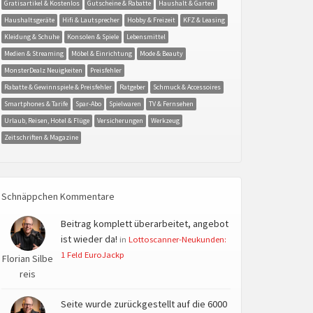
Gratisartikel & Kostenlos
Gutscheine & Rabatte
Haushalt & Garten
Haushaltsgeräte
Hifi & Lautsprecher
Hobby & Freizeit
KFZ & Leasing
Kleidung & Schuhe
Konsolen & Spiele
Lebensmittel
Medien & Streaming
Möbel & Einrichtung
Mode & Beauty
MonsterDealz Neuigkeiten
Preisfehler
Rabatte & Gewinnspiele & Preisfehler
Ratgeber
Schmuck & Accessoires
Smartphones & Tarife
Spar-Abo
Spielwaren
TV & Fernsehen
Urlaub, Reisen, Hotel & Flüge
Versicherungen
Werkzeug
Zeitschriften & Magazine
Schnäppchen Kommentare
Beitrag komplett überarbeitet, angebot
ist wieder da!
in
Lottoscanner-Neukunden:
1 Feld EuroJackp
Florian Silbe
reis
Seite wurde zurückgestellt auf die 6000