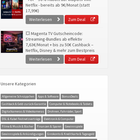
Netflix - bereits ab 9€/Monat (statt
17,99€)
Weiterlesen
Zum Deal
💥 Magenta TV Gutscheincode:
Streaming-Bundles ab effektiv
7,63€/Monat + bis zu 50€ Cashback –
Netflix, Disney & mehr zum Bestpreis
Weiterlesen
Zum Deal
Unsere Kategorien
Allgemeine Schnäppchen
Apps & Software
BonusDeals
Cashback & Geld-zurück-Garantie
Computer & Notebooks & Tablets
Digitalkameras & Videokameras
Drohnen, Fahrräder, Sport
DSL & Kabel Festnetzverträge
Elektronik & Computer
Filme & Musik & Bücher
Finanzen & Sparen
Gewinnspiele
Gewinnspiele & Ankündigungen
Girokonto & Kreditkarte & Tagesgeld