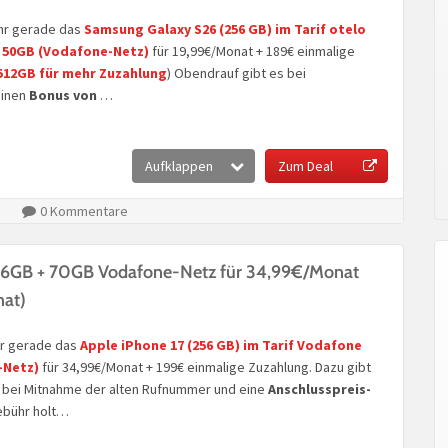
r gerade das
Samsung Galaxy S26 (256 GB)
im Tarif
otelo
t 50GB
(Vodafone-Netz)
für 19,99€/Monat + 189€ einmalige
 512GB für mehr Zuzahlung
) Obendrauf gibt es bei
inen
Bonus von
…
Aufklappen
Zum Deal
0 Kommentare
256GB + 70GB Vodafone-Netz für 34,99€/Monat
nat)
r gerade das
Apple iPhone 17 (256 GB)
im Tarif
Vodafone
-Netz)
für 34,99€/Monat + 199€ einmalige Zuzahlung. Dazu gibt
bei Mitnahme der alten Rufnummer und eine
Anschlusspreis-
ebühr holt…