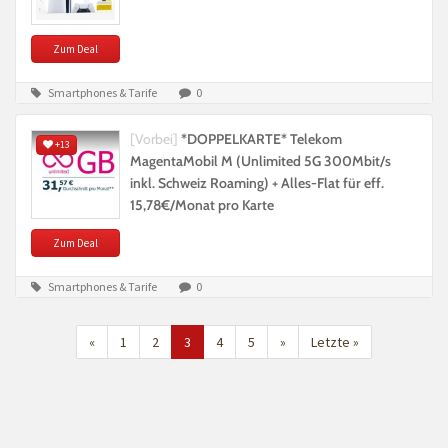
Zum Deal
Smartphones & Tarife
0
[Vorbei]
*DOPPELKARTE* Telekom
+13
MagentaMobil M (Unlimited 5G 300Mbit/s
inkl. Schweiz Roaming) + Alles-Flat für eff.
15,78€/Monat pro Karte
Zum Deal
Smartphones & Tarife
0
«
1
2
3
4
5
»
Letzte »