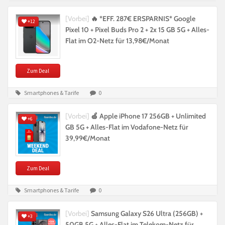
[Vorbei]
🔥 *EFF. 287€ ERSPARNIS* Google
+12
Pixel 10 + Pixel Buds Pro 2 + 2x 15 GB 5G + Alles-
Flat im O2-Netz für 13,98€/Monat
Zum Deal
Smartphones & Tarife
0
[Vorbei]
🍏 Apple iPhone 17 256GB + Unlimited
+6
GB 5G + Alles-Flat im Vodafone-Netz für
39,99€/Monat
Zum Deal
Smartphones & Tarife
0
[Vorbei]
Samsung Galaxy S26 Ultra (256GB) +
+3
50GB 5G + Alles-Flat im Telekom-Netz für