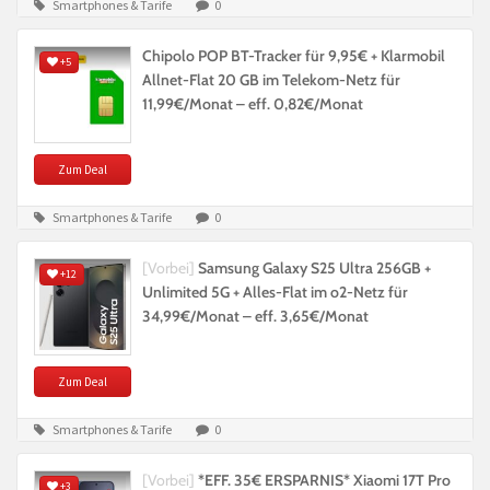
Smartphones & Tarife
0
Chipolo POP BT-Tracker für 9,95€ + Klarmobil
+5
Allnet-Flat 20 GB im Telekom-Netz für
11,99€/Monat – eff. 0,82€/Monat
Zum Deal
Smartphones & Tarife
0
[Vorbei]
Samsung Galaxy S25 Ultra 256GB +
+12
Unlimited 5G + Alles-Flat im o2-Netz für
34,99€/Monat – eff. 3,65€/Monat
Zum Deal
Smartphones & Tarife
0
[Vorbei]
*EFF. 35€ ERSPARNIS* Xiaomi 17T Pro
+3