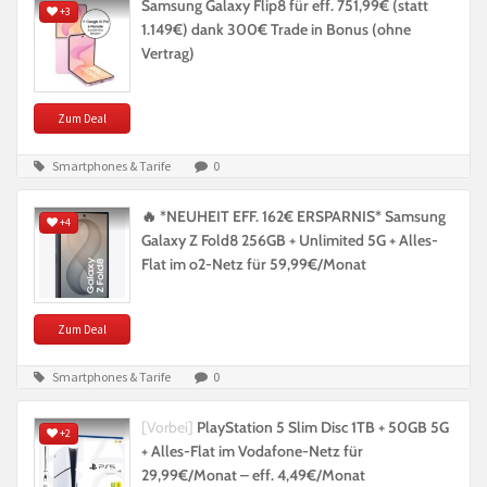
Samsung Galaxy Flip8 für eff. 751,99€ (statt
+3
1.149€) dank 300€ Trade in Bonus (ohne
Vertrag)
Zum Deal
Smartphones & Tarife
0
🔥 *NEUHEIT EFF. 162€ ERSPARNIS* Samsung
+4
Galaxy Z Fold8 256GB + Unlimited 5G + Alles-
Flat im o2-Netz für 59,99€/Monat
Zum Deal
Smartphones & Tarife
0
[Vorbei]
PlayStation 5 Slim Disc 1TB + 50GB 5G
+2
+ Alles-Flat im Vodafone-Netz für
29,99€/Monat – eff. 4,49€/Monat