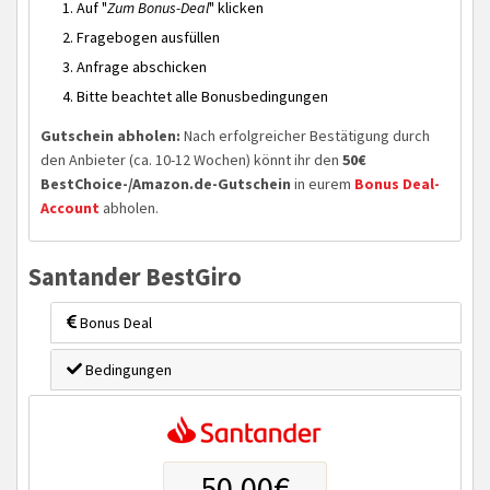
Auf "
Zum Bonus-Deal
" klicken
Fragebogen ausfüllen
Anfrage abschicken
Bitte beachtet alle Bonusbedingungen
Gutschein abholen:
Nach erfolgreicher Bestätigung durch
den Anbieter (ca. 10-12 Wochen) könnt ihr den
50€
BestChoice-/Amazon.de-Gutschein
in eurem
Bonus Deal-
Account
abholen.
Santander BestGiro
Bonus Deal
Bedingungen
50,00€