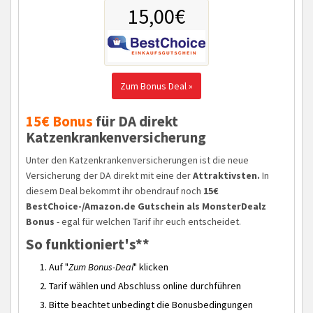
15,00€
Zum Bonus Deal »
15€ Bonus
für DA direkt
Katzenkrankenversicherung
Unter den Katzenkrankenversicherungen ist die neue
Versicherung der DA direkt mit eine der
Attraktivsten.
In
diesem Deal bekommt ihr obendrauf noch
15€
BestChoice-/Amazon.de Gutschein als MonsterDealz
Bonus
- egal für welchen Tarif ihr euch entscheidet.
So funktioniert's**
Auf "
Zum Bonus-Deal
" klicken
Tarif wählen und Abschluss online durchführen
Bitte beachtet unbedingt die Bonusbedingungen