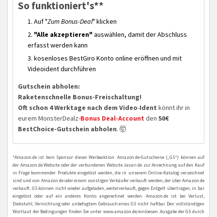
So funktioniert's**
Auf "
Zum Bonus-Deal
" klicken
"Alle akzeptieren"
auswählen, damit der Abschluss
erfasst werden kann
kosenloses BestGiro Konto online eröffnen und mit
Videoident durchführen
Gutschein abholen:
Raketenschnelle Bonus-Freischaltung!
Oft schon 4 Werktage nach dem Video
-
Ident
könnt ihr in
eurem MonsterDealz-
Bonus Deal-Account
den
50€
BestChoice-Gutschein abholen
. 🤯
*Amazon.de ist kein Sponsor dieser Werbeaktion. Amazon.de-Gutscheine („GS“) können auf
der Amazon.de Website oder der verbundenen Website Javari.de zur Anrechnung auf den Kauf
in Frage kommender Produkte eingelöst werden, die in unserem Online-Katalog verzeichnet
sind und von Amazon.de oder einem sonstigen Verkäufer verkauft werden, der über Amazon.de
verkauft. GS können nicht wieder aufgeladen, weiterverkauft, gegen Entgelt übertragen, in bar
eingelöst oder auf ein anderes Konto angerechnet werden. Amazon.de ist bei Verlust,
Diebstahl, Vernichtung oder unbefugtem Gebrauch eines GS nicht haftbar. Den vollständigen
Wortlaut der Bedingungen finden Sie unter www.amazon.de/einloesen. Ausgabe der GS durch