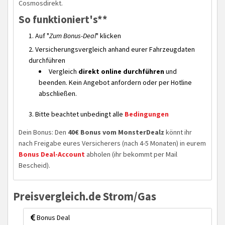
Cosmosdirekt.
So funktioniert's**
Auf "
Zum Bonus-Deal
" klicken
Versicherungsvergleich anhand eurer Fahrzeugdaten
durchführen
Vergleich
direkt online durchführen
und
beenden. Kein Angebot anfordern oder per Hotline
abschließen.
Bitte beachtet unbedingt alle
Bedingungen
Dein Bonus: Den
40€ Bonus vom MonsterDealz
könnt ihr
nach Freigabe eures Versicherers (nach 4-5 Monaten) in eurem
Bonus Deal-Account
abholen (ihr bekommt per Mail
Bescheid).
Preisvergleich.de Strom/Gas
Bonus Deal