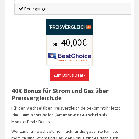
Bedingungen
40,00€
bis
Zum Bonus Deal »
40€ Bonus für Strom und Gas über
Preisvergleich.de
Für den Wechsel über Preisvergleich.de bekommt ihr jetzt
einen
40€ BestChoice-/Amazon.de Gutschein
als
MonsterDealz-Bonus.
Wer Lust hat, wechselt mehrfach für die gesamte Familie,
möglich sind Strom und Gas, den Bonus gibt es dann auch