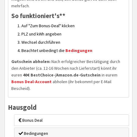
mehrfach.
So funktioniert's**
Auf "Zum Bonus-Deal" klicken
PLZ und kWh angeben
Wechsel durchführen
Beachtet unbedingt die
Bedingungen
Gutschein abholen:
Nach erfolgreicher Bestätigung durch
den Anbieter (ca. 12-16 Wochen nach Lieferstart) könnt ihr
euren
40€ BestChoice-/Amazon.de-Gutschein
in eurem
Bonus Deal-Account
abholen (ihr bekommt per E-Mail
Bescheid).
Hausgold
Bonus Deal
Bedingungen