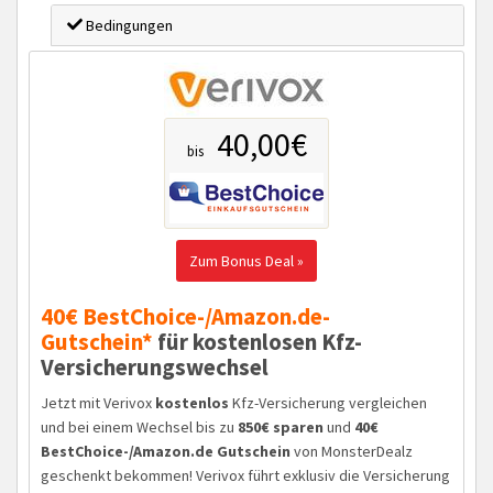
Bedingungen
40,00€
bis
Zum Bonus Deal »
40€ BestChoice-/Amazon.de-
Gutschein*
für kostenlosen Kfz-
Versicherungswechsel
Jetzt mit Verivox
kostenlos
Kfz-Versicherung vergleichen
und bei einem Wechsel bis zu
850€ sparen
und
40€
BestChoice-/Amazon.de Gutschein
von MonsterDealz
geschenkt bekommen! Verivox führt exklusiv die Versicherung