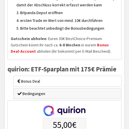
damit der Abschluss korrekt erfasst werden kann
Bitpanda-Depot eröffnen
ersten Trade im Wert von mind. 10€ durchführen
Bitte beachtet unbedingt die Bonusbedingungen
Gutschein abholen
: Euren 30€ BestChoice-Premium
Gutschein könnt ihr nach ca.
6-8 Wochen
in eurem
Bonus
Deal-Account
abholen (ihr bekommt per E-Mail Bescheid).
quirion: ETF-Sparplan mit 175€ Prämie
Bonus Deal
Bedingungen
55,00€