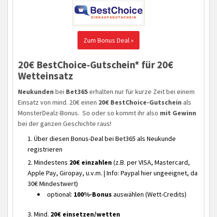
Zum Bonus Deal »
20€ BestChoice-Gutschein* für 20€
Wetteinsatz
Neukunden
bei
Bet365
erhalten nur für kurze Zeit bei einem
Einsatz von mind. 20€ einen
20€ BestChoice-Gutschein
als
MonsterDealz-Bonus. So oder so kommt ihr also
mit Gewinn
bei der ganzen Geschichte raus!
Über diesen Bonus-Deal bei Bet365 als Neukunde
registrieren
Mindestens
20€ einzahlen
(z.B. per VISA, Mastercard,
Apple Pay, Giropay, u.v.m. | Info: Paypal hier ungeeignet, da
30€ Mindestwert)
optional:
100%-Bonus
auswählen (Wett-Credits)
Mind.
20€ einsetzen/wetten