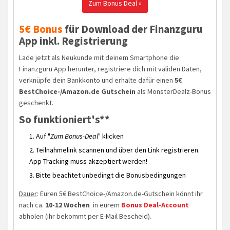
Zum Bonus Deal »
5€ Bonus
für Download der Finanzguru
App inkl. Registrierung
Lade jetzt als Neukunde mit deinem Smartphone die
Finanzguru App herunter, registriere dich mit validen Daten,
verknüpfe dein Bankkonto und erhalte dafür einen
5€
BestChoice-/Amazon.de Gutschein
als MonsterDealz-Bonus
geschenkt.
So funktioniert's**
Auf "
Zum Bonus-Deal
" klicken
Teilnahmelink scannen und über den Link registrieren.
App-Tracking muss akzeptiert werden!
Bitte beachtet unbedingt die Bonusbedingungen
Dauer
: Euren 5€ BestChoice-/Amazon.de-Gutschein könnt ihr
nach ca.
10-12 Wochen
in eurem
Bonus Deal-Account
abholen (ihr bekommt per E-Mail Bescheid).