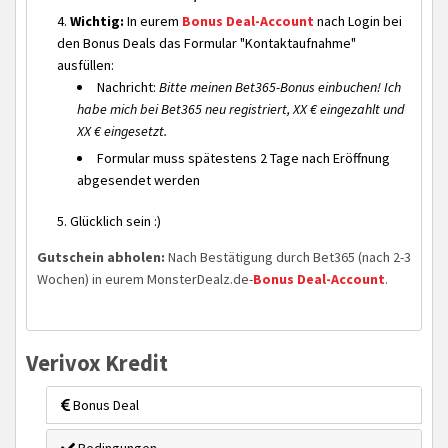
Wichtig:
In eurem
Bonus Deal-Account
nach Login bei
den Bonus Deals das Formular "Kontaktaufnahme"
ausfüllen:
Nachricht:
Bitte meinen Bet365-Bonus einbuchen! Ich
habe mich bei Bet365 neu registriert, XX € eingezahlt und
XX € eingesetzt.
Formular muss spätestens 2 Tage nach Eröffnung
abgesendet werden
Glücklich sein :)
Gutschein abholen:
Nach Bestätigung durch Bet365 (nach 2-3
Wochen) in eurem MonsterDealz.de-
Bonus Deal-Account
.
Verivox Kredit
Bonus Deal