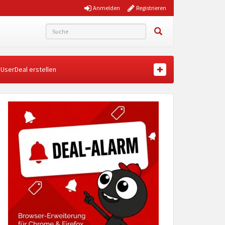
Anmelden
Registrieren
UserDeal erstellen