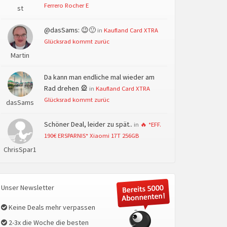
Ferrero Rocher E
st
@dasSams: 😉🙂
in
Kaufland Card XTRA
Glücksrad kommt zurüc
Martin
Da kann man endliche mal wieder am
Rad drehen 🎡
in
Kaufland Card XTRA
Glücksrad kommt zurüc
dasSams
Schöner Deal, leider zu spät..
in
🔥 *EFF.
190€ ERSPARNIS* Xiaomi 17T 256GB
ChrisSpar1
Unser Newsletter
Keine Deals mehr verpassen
2-3x die Woche die besten