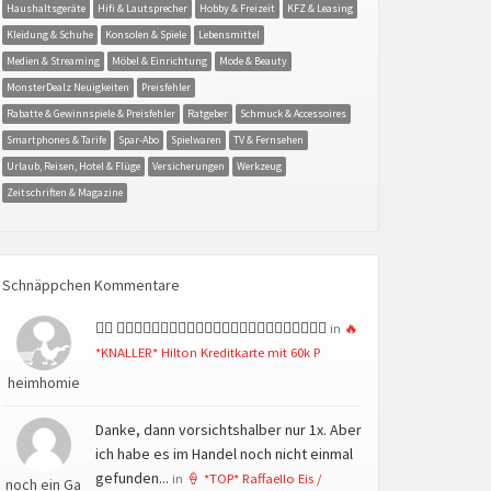
Haushaltsgeräte
Hifi & Lautsprecher
Hobby & Freizeit
KFZ & Leasing
Kleidung & Schuhe
Konsolen & Spiele
Lebensmittel
Medien & Streaming
Möbel & Einrichtung
Mode & Beauty
MonsterDealz Neuigkeiten
Preisfehler
Rabatte & Gewinnspiele & Preisfehler
Ratgeber
Schmuck & Accessoires
Smartphones & Tarife
Spar-Abo
Spielwaren
TV & Fernsehen
Urlaub, Reisen, Hotel & Flüge
Versicherungen
Werkzeug
Zeitschriften & Magazine
Schnäppchen Kommentare
👍🏻 👍🏻👍🏻👍🏻👍🏻👍🏻👍🏻👍🏻👍🏻👍🏻👍🏻👍🏻👍🏻
in
🔥
*KNALLER* Hilton Kreditkarte mit 60k P
heimhomie
Danke, dann vorsichtshalber nur 1x. Aber
ich habe es im Handel noch nicht einmal
gefunden...
in
🍦 *TOP* Raffaello Eis /
noch ein Ga