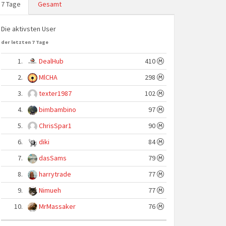
7 Tage
Gesamt
Die aktivsten User
der letzten 7 Tage
1.
DealHub
410
2.
MlCHA
298
3.
texter1987
102
4.
bimbambino
97
5.
ChrisSpar1
90
6.
diki
84
7.
dasSams
79
8.
harrytrade
77
9.
Nimueh
77
10.
MrMassaker
76