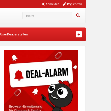
Anmelden
Registrieren
UserDeal erstellen