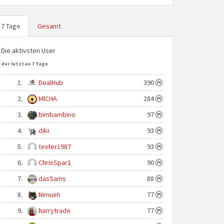
7 Tage
Gesamt
Die aktivsten User
der letzten 7 Tage
1.
DealHub
390
2.
MlCHA
284
3.
bimbambino
97
4.
diki
93
5.
texter1987
93
6.
ChrisSpar1
90
7.
dasSams
88
8.
Nimueh
77
9.
harrytrade
77