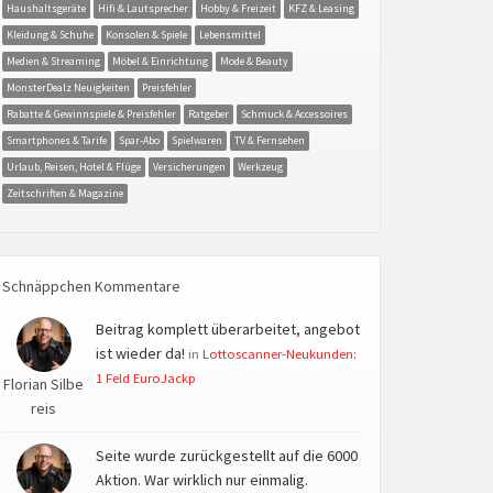
Haushaltsgeräte
Hifi & Lautsprecher
Hobby & Freizeit
KFZ & Leasing
Kleidung & Schuhe
Konsolen & Spiele
Lebensmittel
Medien & Streaming
Möbel & Einrichtung
Mode & Beauty
MonsterDealz Neuigkeiten
Preisfehler
Rabatte & Gewinnspiele & Preisfehler
Ratgeber
Schmuck & Accessoires
Smartphones & Tarife
Spar-Abo
Spielwaren
TV & Fernsehen
Urlaub, Reisen, Hotel & Flüge
Versicherungen
Werkzeug
Zeitschriften & Magazine
Schnäppchen Kommentare
Beitrag komplett überarbeitet, angebot
ist wieder da!
in
Lottoscanner-Neukunden:
1 Feld EuroJackp
Florian Silbe
reis
Seite wurde zurückgestellt auf die 6000
Aktion. War wirklich nur einmalig.