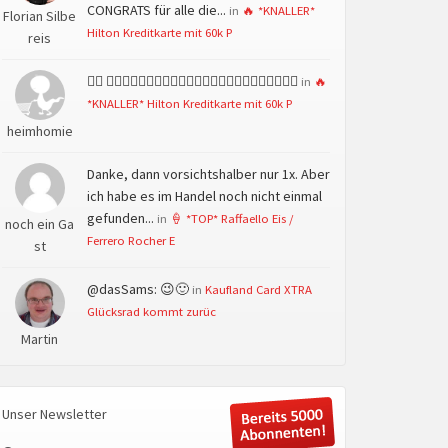
CONGRATS für alle die...
in
🔥 *KNALLER*
Florian Silbe
Hilton Kreditkarte mit 60k P
reis
👍🏻 👍🏻👍🏻👍🏻👍🏻👍🏻👍🏻👍🏻👍🏻👍🏻👍🏻👍🏻👍🏻
in
🔥
*KNALLER* Hilton Kreditkarte mit 60k P
heimhomie
Danke, dann vorsichtshalber nur 1x. Aber
ich habe es im Handel noch nicht einmal
gefunden...
in
🍦 *TOP* Raffaello Eis /
noch ein Ga
Ferrero Rocher E
st
@dasSams: 😉🙂
in
Kaufland Card XTRA
Glücksrad kommt zurüc
Martin
Unser Newsletter