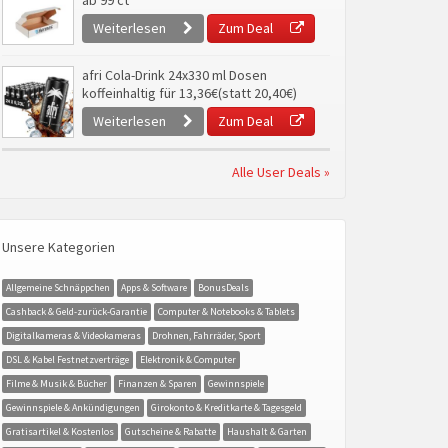
ab 99 ct
Weiterlesen
Zum Deal
afri Cola-Drink 24x330 ml Dosen
koffeinhaltig für 13,36€(statt 20,40€)
Weiterlesen
Zum Deal
Alle User Deals »
Unsere Kategorien
Allgemeine Schnäppchen
Apps & Software
BonusDeals
Cashback & Geld-zurück-Garantie
Computer & Notebooks & Tablets
Digitalkameras & Videokameras
Drohnen, Fahrräder, Sport
DSL & Kabel Festnetzverträge
Elektronik & Computer
Filme & Musik & Bücher
Finanzen & Sparen
Gewinnspiele
Gewinnspiele & Ankündigungen
Girokonto & Kreditkarte & Tagesgeld
Gratisartikel & Kostenlos
Gutscheine & Rabatte
Haushalt & Garten