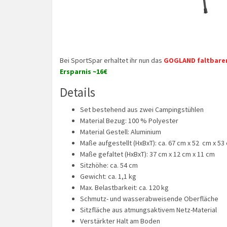
Bei SportSpar erhaltet ihr nun das
GOGLAND faltbarer
Ersparnis ~16€
Details
Set bestehend aus zwei Campingstühlen
Material Bezug: 100 % Polyester
Material Gestell: Aluminium
Maße aufgestellt (HxBxT): ca. 67 cm x 52 cm x 53
Maße gefaltet (HxBxT): 37 cm x 12 cm x 11 cm
Sitzhöhe: ca. 54 cm
Gewicht: ca. 1,1 kg
Max. Belastbarkeit: ca. 120 kg
Schmutz- und wasserabweisende Oberfläche
Sitzfläche aus atmungsaktivem Netz-Material
Verstärkter Halt am Boden