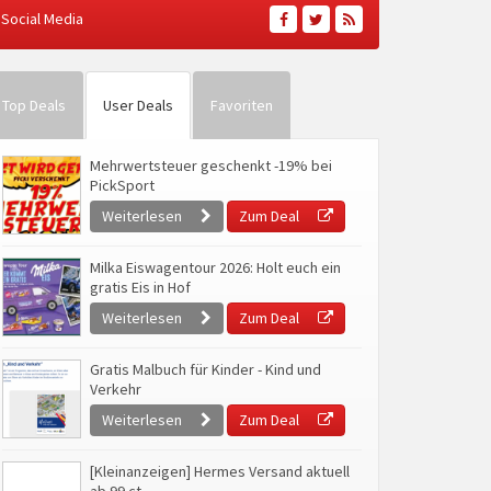
Social Media
Top Deals
User Deals
Favoriten
Mehrwertsteuer geschenkt -19% bei
PickSport
Weiterlesen
Zum Deal
Milka Eiswagentour 2026: Holt euch ein
gratis Eis in Hof
Weiterlesen
Zum Deal
Gratis Malbuch für Kinder - Kind und
Verkehr
Weiterlesen
Zum Deal
[Kleinanzeigen] Hermes Versand aktuell