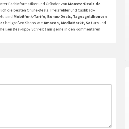
lernter Fachinformatiker und Gründer von
MonsterDealz.de
.
glich die besten Online-Deals, Preisfehler und Cashback-
ete sind
Mobilfunk-Tarife, Bonus-Deals, Tagesgeldkonten
ler
bei großen Shops wie
Amazon, MediaMarkt, Saturn
und
n heißen Deal-Tipp? Schreibt mir gerne in den Kommentaren