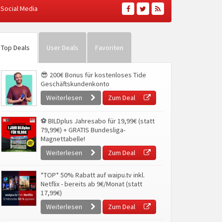
Social Media
Top Deals
User Deals
Favoriten
😎 200€ Bonus für kostenloses Tide
Geschäftskundenkonto
Weiterlesen
Zum Deal
⚽ BILDplus Jahresabo für 19,99€ (statt
79,99€) + GRATIS Bundesliga-
Magnettabelle!
Weiterlesen
Zum Deal
*TOP* 50% Rabatt auf waipu.tv inkl.
Netflix - bereits ab 9€/Monat (statt
17,99€)
Weiterlesen
Zum Deal