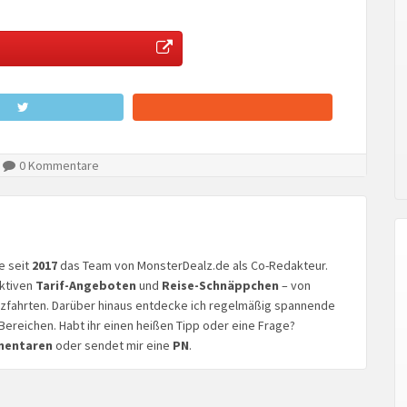
0 Kommentare
ke seit
2017
das Team von MonsterDealz.de als Co-Redakteur.
aktiven
Tarif-Angeboten
und
Reise-Schnäppchen
– von
euzfahrten. Darüber hinaus entdecke ich regelmäßig spannende
Bereichen. Habt ihr einen heißen Tipp oder eine Frage?
mentaren
oder sendet mir eine
PN
.