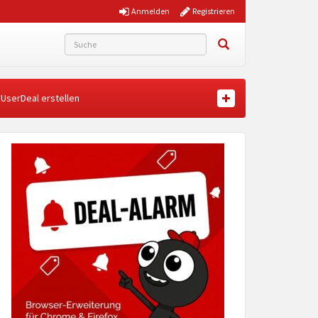
Anmelden
Registrieren
UserDeal erstellen