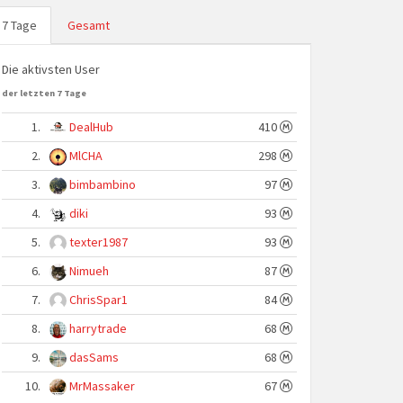
7 Tage
Gesamt
Die aktivsten User
der letzten 7 Tage
1.
DealHub
410
2.
MlCHA
298
3.
bimbambino
97
4.
diki
93
5.
texter1987
93
6.
Nimueh
87
7.
ChrisSpar1
84
8.
harrytrade
68
9.
dasSams
68
10.
MrMassaker
67