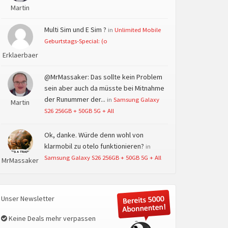
Martin
Multi Sim und E Sim ?
in
Unlimited Mobile
Geburtstags-Special: (o
Erklaerbaer
@MrMassaker: Das sollte kein Problem
sein aber auch da müsste bei Mitnahme
der Runummer der...
in
Samsung Galaxy
Martin
S26 256GB + 50GB 5G + All
Ok, danke. Würde denn wohl von
klarmobil zu otelo funktionieren?
in
Samsung Galaxy S26 256GB + 50GB 5G + All
MrMassaker
Unser Newsletter
Keine Deals mehr verpassen