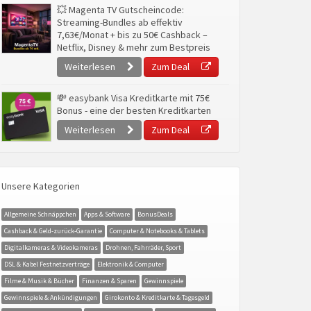
💥 Magenta TV Gutscheincode:
Streaming-Bundles ab effektiv
7,63€/Monat + bis zu 50€ Cashback –
Netflix, Disney & mehr zum Bestpreis
Weiterlesen
Zum Deal
💸 easybank Visa Kreditkarte mit 75€
Bonus - eine der besten Kreditkarten
Weiterlesen
Zum Deal
Unsere Kategorien
Allgemeine Schnäppchen
Apps & Software
BonusDeals
Cashback & Geld-zurück-Garantie
Computer & Notebooks & Tablets
Digitalkameras & Videokameras
Drohnen, Fahrräder, Sport
DSL & Kabel Festnetzverträge
Elektronik & Computer
Filme & Musik & Bücher
Finanzen & Sparen
Gewinnspiele
Gewinnspiele & Ankündigungen
Girokonto & Kreditkarte & Tagesgeld