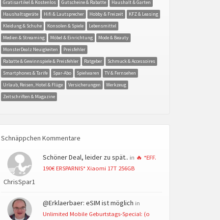
Gratisartikel & Kostenlos
Gutscheine & Rabatte
Haushalt & Garten
Haushaltsgeräte
Hifi & Lautsprecher
Hobby & Freizeit
KFZ & Leasing
Kleidung & Schuhe
Konsolen & Spiele
Lebensmittel
Medien & Streaming
Möbel & Einrichtung
Mode & Beauty
MonsterDealz Neuigkeiten
Preisfehler
Rabatte & Gewinnspiele & Preisfehler
Ratgeber
Schmuck & Accessoires
Smartphones & Tarife
Spar-Abo
Spielwaren
TV & Fernsehen
Urlaub, Reisen, Hotel & Flüge
Versicherungen
Werkzeug
Zeitschriften & Magazine
Schnäppchen Kommentare
Schöner Deal, leider zu spät..
in
🔥 *EFF.
190€ ERSPARNIS* Xiaomi 17T 256GB
ChrisSpar1
@Erklaerbaer: eSIM ist möglich
in
Unlimited Mobile Geburtstags-Special: (o