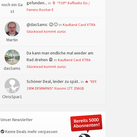
gefunden...
in
🍦 *TOP* Raffaello Eis /
noch ein Ga
Ferrero Rocher E
st
@dasSams: 😉🙂
in
Kaufland Card XTRA
Glücksrad kommt zurüc
Martin
Da kann man endliche mal wieder am
Rad drehen 🎡
in
Kaufland Card XTRA
Glücksrad kommt zurüc
dasSams
Schöner Deal, leider zu spät..
in
🔥 *EFF.
190€ ERSPARNIS* Xiaomi 17T 256GB
ChrisSpar1
Unser Newsletter
Keine Deals mehr verpassen