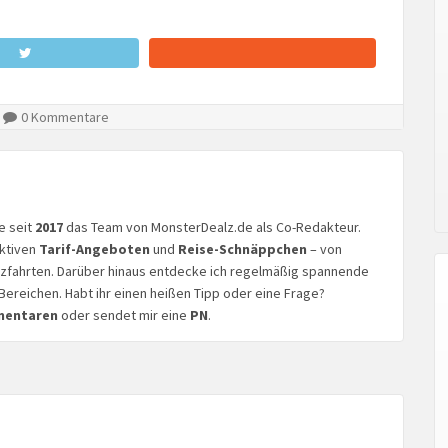
0 Kommentare
ke seit
2017
das Team von MonsterDealz.de als Co-Redakteur.
aktiven
Tarif-Angeboten
und
Reise-Schnäppchen
– von
euzfahrten. Darüber hinaus entdecke ich regelmäßig spannende
Bereichen. Habt ihr einen heißen Tipp oder eine Frage?
mentaren
oder sendet mir eine
PN
.