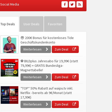
Social Media
Top Deals
User Deals
Favoriten
😎 200€ Bonus für kostenloses Tide
Geschäftskundenkonto
Weiterlesen
Zum Deal
⚽ BILDplus Jahresabo für 19,99€ (statt
79,99€) + GRATIS Bundesliga-
Magnettabelle!
Weiterlesen
Zum Deal
*TOP* 50% Rabatt auf waipu.tv inkl.
Netflix - bereits ab 9€/Monat (statt
17,99€)
Weiterlesen
Zum Deal