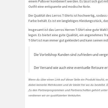
einem Pullover kombiniert werden. Es lässt sich gut mi
Outfit eine entspannte und modische Note.
Die Qualität des Lerros T-Shirts ist hochwertig, soda
Farbe behält. Es ist ein langlebiges Kleidungsstück, da
Insgesamt ist das Lerros Herren T-Shirt eine gute Wahl
legen. Es bietet eine gute Qualität, ein angenehmes Tra
T-Shirt ist man immer gut gekleidet und kann seinen ind
Die Vorteilshop Kunden sind zufrieden und verg
Der Versand wie auch eine eventuelle Retoure er
Wenn du über einen Link auf dieser Seite ein Produkt kaufst, er
dabei keinerlei Mehrkosten und dir bleibt frei wo du bestellst
Zu den Partnerprogrammen und Partnerschaften gehört unter
verdienen wir an qualifizierten Verkäufen.