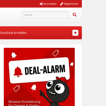
Anmelden
Registrieren
UserDeal erstellen