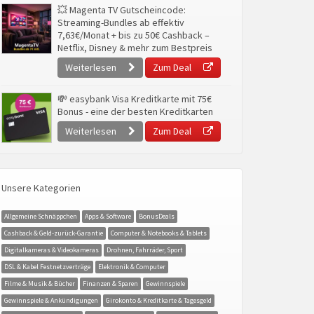
💥 Magenta TV Gutscheincode:
Streaming-Bundles ab effektiv
7,63€/Monat + bis zu 50€ Cashback –
Netflix, Disney & mehr zum Bestpreis
Weiterlesen
Zum Deal
💸 easybank Visa Kreditkarte mit 75€
Bonus - eine der besten Kreditkarten
Weiterlesen
Zum Deal
Unsere Kategorien
Allgemeine Schnäppchen
Apps & Software
BonusDeals
Cashback & Geld-zurück-Garantie
Computer & Notebooks & Tablets
Digitalkameras & Videokameras
Drohnen, Fahrräder, Sport
DSL & Kabel Festnetzverträge
Elektronik & Computer
Filme & Musik & Bücher
Finanzen & Sparen
Gewinnspiele
Gewinnspiele & Ankündigungen
Girokonto & Kreditkarte & Tagesgeld