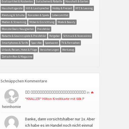
Gratisartikel & Kostenlos
Gutscheine & Rabatte
Haushalt & Garten
Haushaltsgeräte
Hifi & Lautsprecher
Hobby & Freizeit
KFZ & Leasing
Kleidung & Schuhe
Konsolen & Spiele
Lebensmittel
Medien & Streaming
Möbel & Einrichtung
Mode & Beauty
MonsterDealz Neuigkeiten
Preisfehler
Rabatte & Gewinnspiele & Preisfehler
Ratgeber
Schmuck & Accessoires
Smartphones & Tarife
Spar-Abo
Spielwaren
TV & Fernsehen
Urlaub, Reisen, Hotel & Flüge
Versicherungen
Werkzeug
Zeitschriften & Magazine
Schnäppchen Kommentare
👍🏻 👍🏻👍🏻👍🏻👍🏻👍🏻👍🏻👍🏻👍🏻👍🏻👍🏻👍🏻👍🏻
in
🔥
*KNALLER* Hilton Kreditkarte mit 60k P
heimhomie
Danke, dann vorsichtshalber nur 1x. Aber
ich habe es im Handel noch nicht einmal