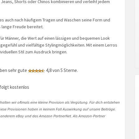
t Jeans, Shorts oder Chinos kombinieren und verleiht jedem
ss es auch nach häufigem Tragen und Waschen seine Form und
s lange Freude bereitet.
 für Männer, die Wert auf einen lässigen und bequemen Look
gegefühl und vielfältige Stylingmöglichkeiten. Mit einem Lerros
ividuellen Stil zum Ausdruck bringen.
eben sehr gute
4,8 von 5 Sterne.
folgt kostenlos
halten wir oftmals eine kleine Provision als Vergütung. Für dich entstehen
. Diese Provisionen haben in keinem Fall Auswirkung auf unsere Beiträge.
 anderem eBay und das Amazon PartnerNet. Als Amazon-Partner