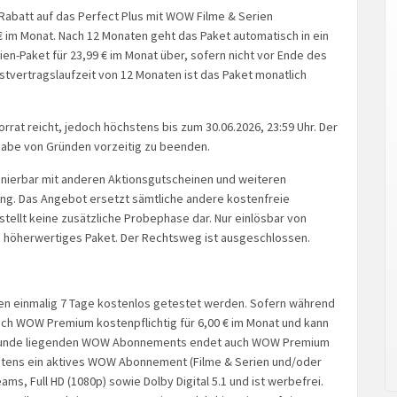
Rabatt auf das Perfect Plus mit WOW Filme & Serien
 im Monat. Nach 12 Monaten geht das Paket automatisch in ein
en-Paket für 23,99 € im Monat über, sofern nicht vor Ende des
stvertragslaufzeit von 12 Monaten ist das Paket monatlich
rrat reicht, jedoch höchstens bis zum 30.06.2026, 23:59 Uhr. Der
ngabe von Gründen vorzeitig zu beenden.
binierbar mit anderen Aktionsgutscheinen und weiteren
ung. Das Angebot ersetzt sämtliche andere kostenfreie
tellt keine zusätzliche Probephase dar. Nur einlösbar von
 höherwertiges Paket. Der Rechtsweg ist ausgeschlossen.
 einmalig 7 Tage kostenlos getestet werden. Sofern während
ich WOW Premium kostenpflichtig für 6,00 € im Monat und kann
ugrunde liegenden WOW Abonnements endet auch WOW Premium
estens ein aktives WOW Abonnement (Filme & Serien und/oder
ms, Full HD (1080p) sowie Dolby Digital 5.1 und ist werbefrei.