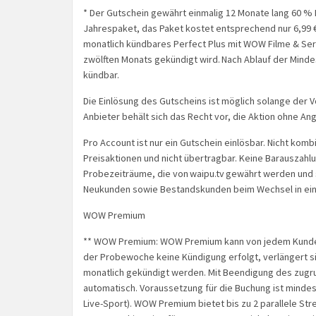
* Der Gutschein gewährt einmalig 12 Monate lang 60 % 
Jahrespaket, das Paket kostet entsprechend nur 6,99 €
monatlich kündbares Perfect Plus mit WOW Filme & Seri
zwölften Monats gekündigt wird. Nach Ablauf der Minde
kündbar.
Die Einlösung des Gutscheins ist möglich solange der Vo
Anbieter behält sich das Recht vor, die Aktion ohne A
Pro Account ist nur ein Gutschein einlösbar. Nicht kom
Preisaktionen und nicht übertragbar. Keine Barauszahl
Probezeiträume, die von waipu.tv gewährt werden und s
Neukunden sowie Bestandskunden beim Wechsel in ein
WOW Premium
** WOW Premium: WOW Premium kann von jedem Kunden
der Probewoche keine Kündigung erfolgt, verlängert s
monatlich gekündigt werden. Mit Beendigung des z
automatisch. Voraussetzung für die Buchung ist mind
Live-Sport). WOW Premium bietet bis zu 2 parallele Strea