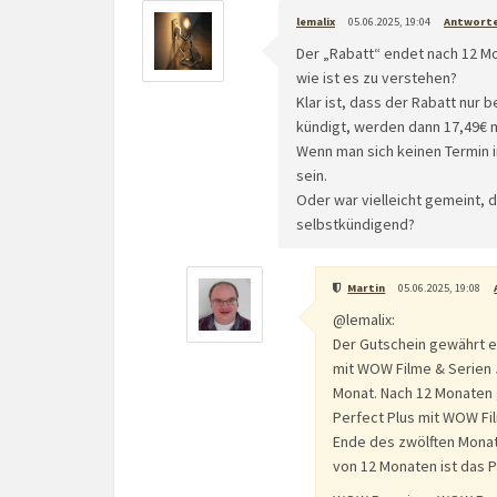
lemalix
05.06.2025, 19:04
Antwort
Der „Rabatt“ endet nach 12 M
wie ist es zu verstehen?
Klar ist, dass der Rabatt nur 
kündigt, werden dann 17,49€ mo
Wenn man sich keinen Termin 
sein.
Oder war vielleicht gemeint, 
selbstkündigend?
Martin
05.06.2025, 19:08
@lemalix:
Der Gutschein gewährt e
mit WOW Filme & Serien 
Monat. Nach 12 Monaten 
Perfect Plus mit WOW Fil
Ende des zwölften Monat
von 12 Monaten ist das P