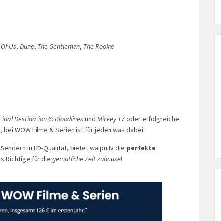
 Of Us
,
Dune
,
The Gentlemen
,
The Rookie
Final Destination 6: Bloodlines
und
Mickey 17
oder erfolgreiche
e
, bei WOW Filme & Serien ist für jeden was dabei.
endern in HD-Qualität, bietet waipu.tv die
perfekte
s Richtige für die
gemütliche Zeit zuhause
!