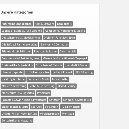
Unsere Kategorien
Allgemeine Schnäppchen
Apps & Software
BonusDeals
Cashback & Geld-zurück-Garantie
Computer & Notebooks & Tablets
Digitalkameras & Videokameras
Drohnen, Fahrräder, Sport
DSL & Kabel Festnetzverträge
Elektronik & Computer
Filme & Musik & Bücher
Finanzen & Sparen
Gewinnspiele
Gewinnspiele & Ankündigungen
Girokonto & Kreditkarte & Tagesgeld
Gratisartikel & Kostenlos
Gutscheine & Rabatte
Haushalt & Garten
Haushaltsgeräte
Hifi & Lautsprecher
Hobby & Freizeit
KFZ & Leasing
Kleidung & Schuhe
Konsolen & Spiele
Lebensmittel
Medien & Streaming
Möbel & Einrichtung
Mode & Beauty
MonsterDealz Neuigkeiten
Preisfehler
Rabatte & Gewinnspiele & Preisfehler
Ratgeber
Schmuck & Accessoires
Smartphones & Tarife
Spar-Abo
Spielwaren
TV & Fernsehen
Urlaub, Reisen, Hotel & Flüge
Versicherungen
Werkzeug
Zeitschriften & Magazine