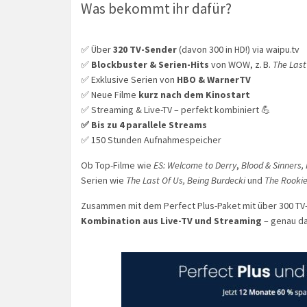
Was bekommt ihr dafür?
✅ Über
320 TV-Sender
(davon 300 in HD!) via waipu.tv
✅
Blockbuster & Serien-Hits
von WOW, z. B.
The Last
✅ Exklusive Serien von
HBO & WarnerTV
✅ Neue Filme
kurz nach dem Kinostart
✅ Streaming & Live-TV – perfekt kombiniert 💪
✅ Bis zu 4 parallele Streams
✅ 150 Stunden Aufnahmespeicher
Ob Top-Filme wie
ES: Welcome to Derry
,
Blood & Sinners
,
Serien wie
The Last Of Us,
Being Burdecki
und
The Rooki
Zusammen mit dem Perfect Plus-Paket mit über 300 TV-S
Kombination aus Live-TV und Streaming
– genau da