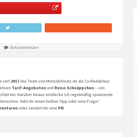
36 Kommentare
ke seit
2017
das Team von MonsterDealz.de als Co-Redakteur.
aktiven
Tarif-Angeboten
und
Reise-Schnäppchen
– von
euzfahrten. Darüber hinaus entdecke ich regelmäßig spannende
Bereichen. Habt ihr einen heißen Tipp oder eine Frage?
mentaren
oder sendet mir eine
PN
.