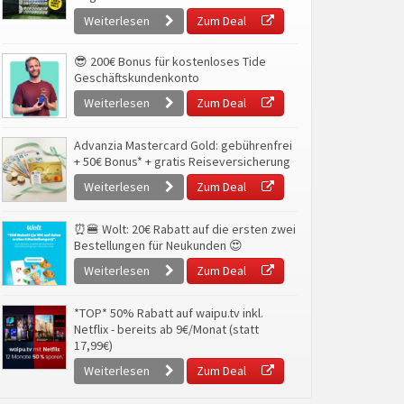
Weiterlesen
Zum Deal
😎 200€ Bonus für kostenloses Tide
Geschäftskundenkonto
Weiterlesen
Zum Deal
Advanzia Mastercard Gold: gebührenfrei
+ 50€ Bonus* + gratis Reiseversicherung
Weiterlesen
Zum Deal
⏰🍔 Wolt: 20€ Rabatt auf die ersten zwei
Bestellungen für Neukunden 😍
Weiterlesen
Zum Deal
*TOP* 50% Rabatt auf waipu.tv inkl.
Netflix - bereits ab 9€/Monat (statt
17,99€)
Weiterlesen
Zum Deal