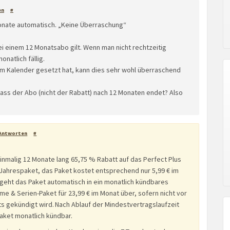
en
#
onate automatisch. „Keine Überraschung“
bei einem 12 Monatsabo gilt. Wenn man nicht rechtzeitig
natlich fällig.
im Kalender gesetzt hat, kann dies sehr wohl überraschend
dass der Abo (nicht der Rabatt) nach 12 Monaten endet? Also
Antworten
#
inmalig 12 Monate lang 65,75 % Rabatt auf das Perfect Plus
Jahrespaket, das Paket kostet entsprechend nur 5,99 € im
geht das Paket automatisch in ein monatlich kündbares
me & Serien-Paket für 23,99 € im Monat über, sofern nicht vor
s gekündigt wird. Nach Ablauf der Mindestvertragslaufzeit
aket monatlich kündbar.