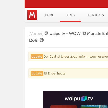
HOME
DEALS
USER DEALS
[Vorbei]
⏰ waipu.tv + WOW: 12 Monate Ente
126€! 😍
Update
Der Deal ist leider abgelaufen – wenn er wi
Update
⏰ Endet heute