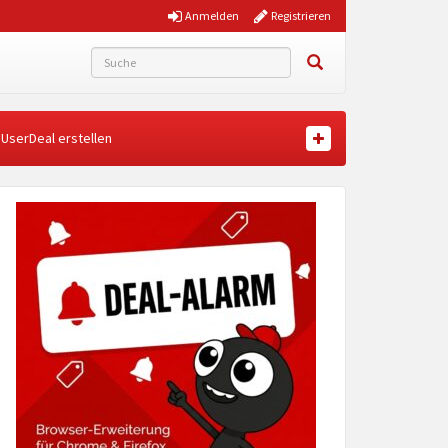
Anmelden
Registrieren
UserDeal erstellen