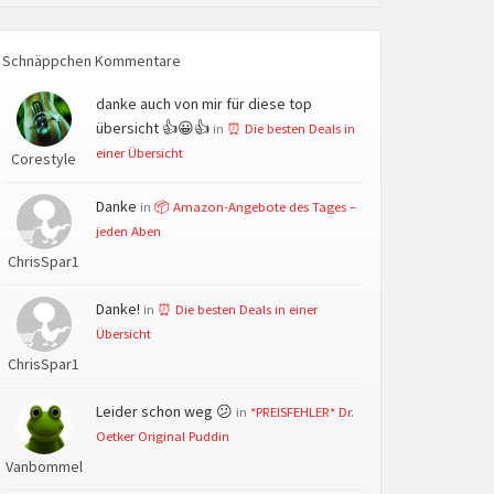
Schnäppchen Kommentare
danke auch von mir für diese top
übersicht 👍😀👍
in
⏰ Die besten Deals in
einer Übersicht
Corestyle
Danke
in
📦 Amazon-Angebote des Tages –
jeden Aben
ChrisSpar1
Danke!
in
⏰ Die besten Deals in einer
Übersicht
ChrisSpar1
Leider schon weg 😕
in
*PREISFEHLER* Dr.
Oetker Original Puddin
Vanbommel