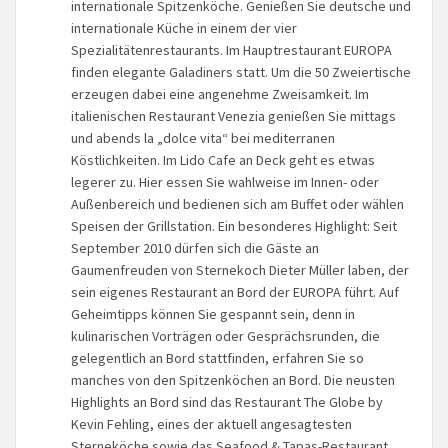
internationale Spitzenköche. Genießen Sie deutsche und
internationale Küche in einem der vier
Spezialitätenrestaurants. Im Hauptrestaurant EUROPA
finden elegante Galadiners statt. Um die 50 Zweiertische
erzeugen dabei eine angenehme Zweisamkeit. Im
italienischen Restaurant Venezia genießen Sie mittags
und abends la „dolce vita“ bei mediterranen
Köstlichkeiten. Im Lido Cafe an Deck geht es etwas
legerer zu. Hier essen Sie wahlweise im Innen- oder
Außenbereich und bedienen sich am Buffet oder wählen
Speisen der Grillstation. Ein besonderes Highlight: Seit
September 2010 dürfen sich die Gäste an
Gaumenfreuden von Sternekoch Dieter Müller laben, der
sein eigenes Restaurant an Bord der EUROPA führt. Auf
Geheimtipps können Sie gespannt sein, denn in
kulinarischen Vorträgen oder Gesprächsrunden, die
gelegentlich an Bord stattfinden, erfahren Sie so
manches von den Spitzenköchen an Bord. Die neusten
Highlights an Bord sind das Restaurant The Globe by
Kevin Fehling, eines der aktuell angesagtesten
Sterneköche sowie das Seafood & Tapas-Restaurant