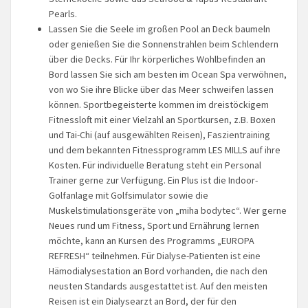
Pearls.
Lassen Sie die Seele im großen Pool an Deck baumeln
oder genießen Sie die Sonnenstrahlen beim Schlendern
über die Decks. Für Ihr körperliches Wohlbefinden an
Bord lassen Sie sich am besten im Ocean Spa verwöhnen,
von wo Sie ihre Blicke über das Meer schweifen lassen
können. Sportbegeisterte kommen im dreistöckigem
Fitnessloft mit einer Vielzahl an Sportkursen, z.B. Boxen
und Tai-Chi (auf ausgewählten Reisen), Faszientraining
und dem bekannten Fitnessprogramm LES MILLS auf ihre
Kosten. Für individuelle Beratung steht ein Personal
Trainer gerne zur Verfügung. Ein Plus ist die Indoor-
Golfanlage mit Golfsimulator sowie die
Muskelstimulationsgeräte von „miha bodytec“. Wer gerne
Neues rund um Fitness, Sport und Ernährung lernen
möchte, kann an Kursen des Programms „EUROPA
REFRESH“ teilnehmen. Für Dialyse-Patienten ist eine
Hämodialysestation an Bord vorhanden, die nach den
neusten Standards ausgestattet ist. Auf den meisten
Reisen ist ein Dialysearzt an Bord, der für den