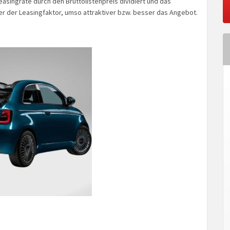
singrate durch den Bruttolistenpreis dividiert und das
ner der Leasingfaktor, umso attraktiver bzw. besser das Angebot.