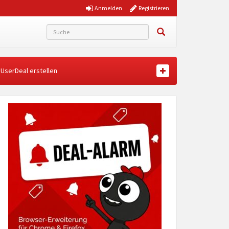
Anmelden
Registrieren
UserDeal erstellen