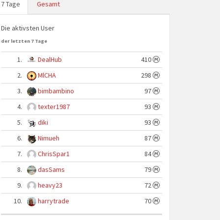
7 Tage
Gesamt
Die aktivsten User
der letzten 7 Tage
1.
DealHub
410
2.
MlCHA
298
3.
bimbambino
97
4.
texter1987
93
5.
diki
93
6.
Nimueh
87
7.
ChrisSpar1
84
8.
dasSams
79
9.
heavy23
72
10.
harrytrade
70