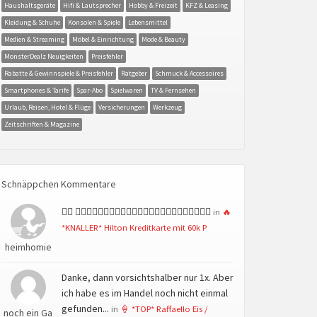
Haushaltsgeräte
Hifi & Lautsprecher
Hobby & Freizeit
KFZ & Leasing
Kleidung & Schuhe
Konsolen & Spiele
Lebensmittel
Medien & Streaming
Möbel & Einrichtung
Mode & Beauty
MonsterDealz Neuigkeiten
Preisfehler
Rabatte & Gewinnspiele & Preisfehler
Ratgeber
Schmuck & Accessoires
Smartphones & Tarife
Spar-Abo
Spielwaren
TV & Fernsehen
Urlaub, Reisen, Hotel & Flüge
Versicherungen
Werkzeug
Zeitschriften & Magazine
Schnäppchen Kommentare
👍🏻 👍🏻👍🏻👍🏻👍🏻👍🏻👍🏻👍🏻👍🏻👍🏻👍🏻👍🏻👍🏻
in
🔥
*KNALLER* Hilton Kreditkarte mit 60k P
heimhomie
Danke, dann vorsichtshalber nur 1x. Aber
ich habe es im Handel noch nicht einmal
gefunden...
in
🍦 *TOP* Raffaello Eis /
noch ein Ga