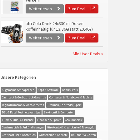
Verkehr
Weiterlesen
Zum Deal
afri Cola-Drink 24x330 ml Dosen
koffeinhaltig für 13,36€(statt 20,40€)
Weiterlesen
Zum Deal
Alle User Deals »
Unsere Kategorien
Allgemeine Schnäppchen
Apps & Software
BonusDeals
Cashback & Geld-zurück-Garantie
Computer & Notebooks & Tablets
Digitalkameras & Videokameras
Drohnen, Fahrräder, Sport
DSL & Kabel Festnetzverträge
Elektronik & Computer
Filme & Musik & Bücher
Finanzen & Sparen
Gewinnspiele
Gewinnspiele & Ankündigungen
Girokonto & Kreditkarte & Tagesgeld
Gratisartikel & Kostenlos
Gutscheine & Rabatte
Haushalt & Garten