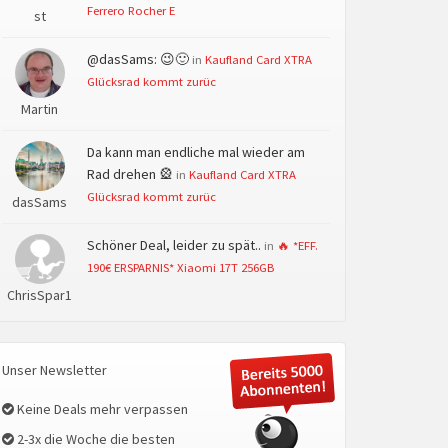
Ferrero Rocher E
st
@dasSams: 😉🙂
in
Kaufland Card XTRA
Glücksrad kommt zurüc
Martin
Da kann man endliche mal wieder am
Rad drehen 🎡
in
Kaufland Card XTRA
Glücksrad kommt zurüc
dasSams
Schöner Deal, leider zu spät..
in
🔥 *EFF.
190€ ERSPARNIS* Xiaomi 17T 256GB
ChrisSpar1
Unser Newsletter
Keine Deals mehr verpassen
2-3x die Woche die besten