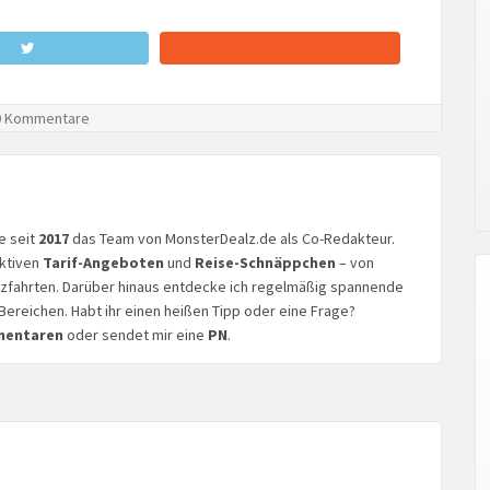
 Kommentare
ke seit
2017
das Team von MonsterDealz.de als Co-Redakteur.
aktiven
Tarif-Angeboten
und
Reise-Schnäppchen
– von
euzfahrten. Darüber hinaus entdecke ich regelmäßig spannende
Bereichen. Habt ihr einen heißen Tipp oder eine Frage?
mentaren
oder sendet mir eine
PN
.