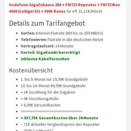
Vodafone GigaZuhause 250 + FRITZ! Repeater + FRITZ!Box
6660 (Leihgerät) + 360€ Bonus
für eff. 21,11€/Monat
Details zum Tarifangebot
Surfen:
Internet-Flatrate (Mit bis zu 250 MBit/s)
Telefonieren:
Flatrate in alle deutschen Netze
Vertragslaufzeit:
24 Monate
Vorteil: GigaKombi berechtigt
Inklusive Kabelfernsehen
Kostenübersicht
1. bis 9. Monat nur 19,99€ Grundgebühr
10. bis 24. Monat 49,99€ Grundgebühr
+ 1€ Zuzahlung für die Zugaben
+ 0€ Anschlussgebühr
+ 6,99€ Versandkosten
==============================
= 937,75€ Gesamtkosten über 24 Monate
– 71€ aktueller Vergleichspreis des Repeater
– 250€ Cashback**