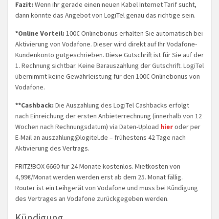
Fazit:
Wenn ihr gerade einen neuen Kabel Internet Tarif sucht,
dann könnte das Angebot von LogiTel genau das richtige sein.
*Online Vorteil:
100€ Onlinebonus erhalten Sie automatisch bei
Aktivierung von Vodafone. Dieser wird direkt auf Ihr Vodafone-
Kundenkonto gutgeschrieben. Diese Gutschrift ist für Sie auf der
1. Rechnung sichtbar. Keine Barauszahlung der Gutschrift. LogiTel
übernimmt keine Gewährleistung für den 100€ Onlinebonus von
Vodafone.
**Cashback:
Die Auszahlung des LogiTel Cashbacks erfolgt
nach Einreichung der ersten Anbieterrechnung (innerhalb von 12
Wochen nach Rechnungsdatum) via Daten-Upload
hier
oder per
E-Mail an
auszahlung@logitel.de
– frühestens 42 Tage nach
Aktivierung des Vertrags.
FRITZ!BOX 6660 für 24 Monate kostenlos. Mietkosten von
4,99€/Monat werden werden erst ab dem 25. Monat fällig.
Router ist ein Leihgerät von Vodafone und muss bei Kündigung
des Vertrages an Vodafone zurückgegeben werden.
Kündigung