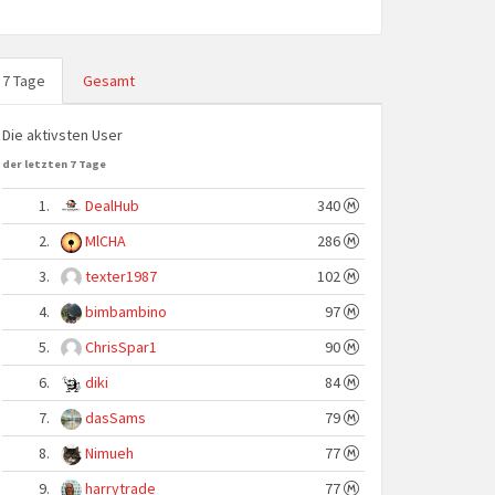
7 Tage
Gesamt
Die aktivsten User
der letzten 7 Tage
1.
DealHub
340
2.
MlCHA
286
3.
texter1987
102
4.
bimbambino
97
5.
ChrisSpar1
90
6.
diki
84
7.
dasSams
79
8.
Nimueh
77
9.
harrytrade
77