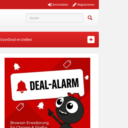
Anmelden
Registrieren
UserDeal erstellen