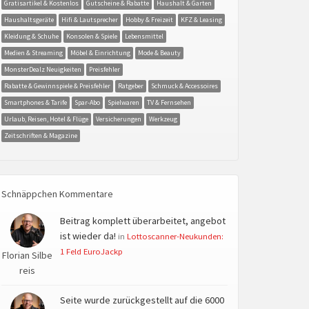
Gratisartikel & Kostenlos
Gutscheine & Rabatte
Haushalt & Garten
Haushaltsgeräte
Hifi & Lautsprecher
Hobby & Freizeit
KFZ & Leasing
Kleidung & Schuhe
Konsolen & Spiele
Lebensmittel
Medien & Streaming
Möbel & Einrichtung
Mode & Beauty
MonsterDealz Neuigkeiten
Preisfehler
Rabatte & Gewinnspiele & Preisfehler
Ratgeber
Schmuck & Accessoires
Smartphones & Tarife
Spar-Abo
Spielwaren
TV & Fernsehen
Urlaub, Reisen, Hotel & Flüge
Versicherungen
Werkzeug
Zeitschriften & Magazine
Schnäppchen Kommentare
Beitrag komplett überarbeitet, angebot
ist wieder da!
in
Lottoscanner-Neukunden:
1 Feld EuroJackp
Florian Silbe
reis
Seite wurde zurückgestellt auf die 6000