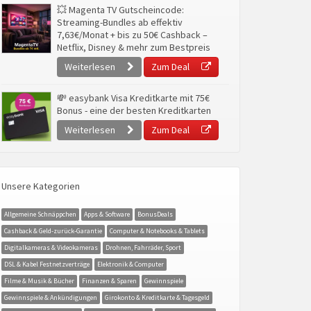
💥 Magenta TV Gutscheincode:
Streaming-Bundles ab effektiv
7,63€/Monat + bis zu 50€ Cashback –
Netflix, Disney & mehr zum Bestpreis
Weiterlesen
Zum Deal
💸 easybank Visa Kreditkarte mit 75€
Bonus - eine der besten Kreditkarten
Weiterlesen
Zum Deal
Unsere Kategorien
Allgemeine Schnäppchen
Apps & Software
BonusDeals
Cashback & Geld-zurück-Garantie
Computer & Notebooks & Tablets
Digitalkameras & Videokameras
Drohnen, Fahrräder, Sport
DSL & Kabel Festnetzverträge
Elektronik & Computer
Filme & Musik & Bücher
Finanzen & Sparen
Gewinnspiele
Gewinnspiele & Ankündigungen
Girokonto & Kreditkarte & Tagesgeld