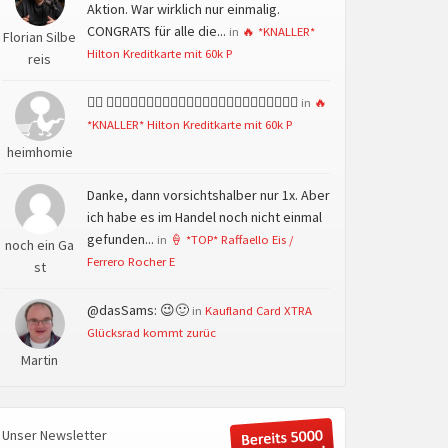
Aktion. War wirklich nur einmalig.
CONGRATS für alle die...
in
🔥 *KNALLER*
Florian Silbe
Hilton Kreditkarte mit 60k P
reis
👍🏻 👍🏻👍🏻👍🏻👍🏻👍🏻👍🏻👍🏻👍🏻👍🏻👍🏻👍🏻👍🏻
in
🔥
*KNALLER* Hilton Kreditkarte mit 60k P
heimhomie
Danke, dann vorsichtshalber nur 1x. Aber
ich habe es im Handel noch nicht einmal
gefunden...
in
🍦 *TOP* Raffaello Eis /
noch ein Ga
Ferrero Rocher E
st
@dasSams: 😉🙂
in
Kaufland Card XTRA
Glücksrad kommt zurüc
Martin
Unser Newsletter