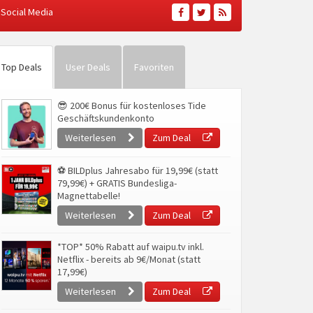
Social Media
Top Deals
User Deals
Favoriten
😎 200€ Bonus für kostenloses Tide
Geschäftskundenkonto
Weiterlesen
Zum Deal
⚽ BILDplus Jahresabo für 19,99€ (statt
79,99€) + GRATIS Bundesliga-
Magnettabelle!
Weiterlesen
Zum Deal
*TOP* 50% Rabatt auf waipu.tv inkl.
Netflix - bereits ab 9€/Monat (statt
17,99€)
Weiterlesen
Zum Deal