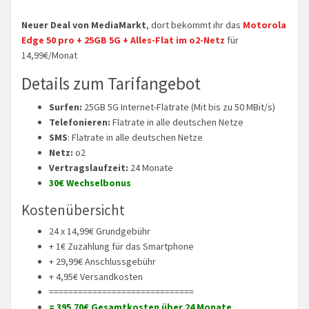
Neuer Deal von MediaMarkt
, dort bekommt ihr das
Motorola
Edge 50 pro + 25GB 5G + Alles-Flat im o2-Netz
für
14,99€/Monat
Details zum Tarifangebot
Surfen:
25GB 5G Internet-Flatrate (Mit bis zu 50 MBit/s)
Telefonieren:
Flatrate in alle deutschen Netze
SMS
: Flatrate in alle deutschen Netze
Netz:
o2
Vertragslaufzeit:
24 Monate
30€ Wechselbonus
Kostenübersicht
24 x 14,99€ Grundgebühr
+ 1€ Zuzahlung für das Smartphone
+ 29,99€ Anschlussgebühr
+ 4,95€ Versandkosten
==============================
= 395,70€ Gesamtkosten über 24 Monate