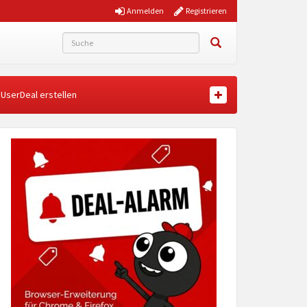
Anmelden
Registrieren
UserDeal erstellen