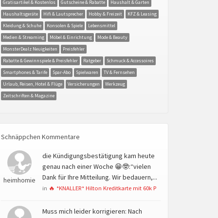
Gratisartikel & Kostenlos
Gutscheine & Rabatte
Haushalt & Garten
Haushaltsgeräte
Hifi & Lautsprecher
Hobby & Freizeit
KFZ & Leasing
Kleidung & Schuhe
Konsolen & Spiele
Lebensmittel
Medien & Streaming
Möbel & Einrichtung
Mode & Beauty
MonsterDealz Neuigkeiten
Preisfehler
Rabatte & Gewinnspiele & Preisfehler
Ratgeber
Schmuck & Accessoires
Smartphones & Tarife
Spar-Abo
Spielwaren
TV & Fernsehen
Urlaub, Reisen, Hotel & Flüge
Versicherungen
Werkzeug
Zeitschriften & Magazine
Schnäppchen Kommentare
die Kündigungsbestätigung kam heute
genau nach einer Woche 😁🤓:“vielen
Dank für Ihre Mitteilung. Wir bedauern,...
heimhomie
in
🔥 *KNALLER* Hilton Kreditkarte mit 60k P
Muss mich leider korrigieren: Nach