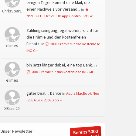
einigen Tagen kommt eine Mail, die
einen Nachweis vor Versand...
in
🔥
ChrisSpar1
*PREISFEHLER* VELUX App Control Set (W
Zahlungseingang, egal woher, reicht für
die Prämie und den kostenfreien
Einsatz.
in
⏰ 200€ Prämie für das kostenlose
elimes
ING Gir
bin jetzt länger dabei, eine top Bank.
in
⏰ 200€ Prämie für das kostenlose ING Gir
elimes
guter Deal… Danke
in
Apple MacBook Neo
(256 GB) + 200GB 5G +
XBrain25
Unser Newsletter