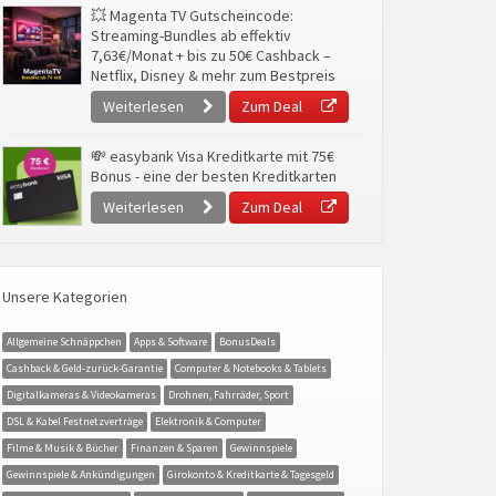
💥 Magenta TV Gutscheincode:
Streaming-Bundles ab effektiv
7,63€/Monat + bis zu 50€ Cashback –
Netflix, Disney & mehr zum Bestpreis
Weiterlesen
Zum Deal
💸 easybank Visa Kreditkarte mit 75€
Bonus - eine der besten Kreditkarten
Weiterlesen
Zum Deal
Unsere Kategorien
Allgemeine Schnäppchen
Apps & Software
BonusDeals
Cashback & Geld-zurück-Garantie
Computer & Notebooks & Tablets
Digitalkameras & Videokameras
Drohnen, Fahrräder, Sport
DSL & Kabel Festnetzverträge
Elektronik & Computer
Filme & Musik & Bücher
Finanzen & Sparen
Gewinnspiele
Gewinnspiele & Ankündigungen
Girokonto & Kreditkarte & Tagesgeld