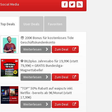
Social Media
Top Deals
User Deals
Favoriten
😎 200€ Bonus für kostenloses Tide
Geschäftskundenkonto
Weiterlesen
Zum Deal
⚽ BILDplus Jahresabo für 19,99€ (statt
79,99€) + GRATIS Bundesliga-
Magnettabelle!
Weiterlesen
Zum Deal
*TOP* 50% Rabatt auf waipu.tv inkl.
Netflix - bereits ab 9€/Monat (statt
17,99€)
Weiterlesen
Zum Deal