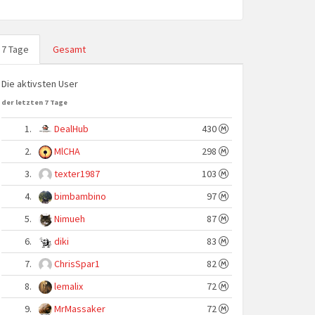
7 Tage
Gesamt
Die aktivsten User
der letzten 7 Tage
1.
DealHub
430
2.
MlCHA
298
3.
texter1987
103
4.
bimbambino
97
5.
Nimueh
87
6.
diki
83
7.
ChrisSpar1
82
8.
lemalix
72
9.
MrMassaker
72