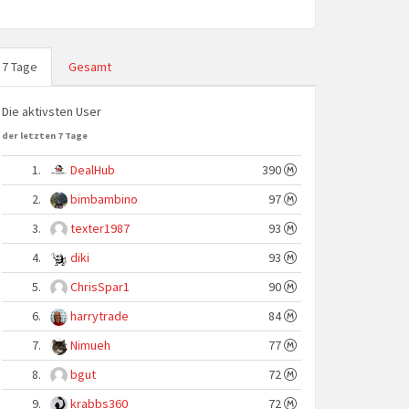
7 Tage
Gesamt
Die aktivsten User
der letzten 7 Tage
1.
DealHub
390
2.
bimbambino
97
3.
texter1987
93
4.
diki
93
5.
ChrisSpar1
90
6.
harrytrade
84
7.
Nimueh
77
8.
bgut
72
9.
krabbs360
72