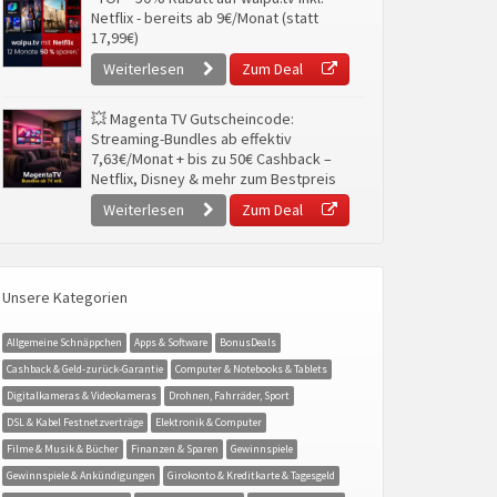
Netflix - bereits ab 9€/Monat (statt
17,99€)
Weiterlesen
Zum Deal
💥 Magenta TV Gutscheincode:
Streaming-Bundles ab effektiv
7,63€/Monat + bis zu 50€ Cashback –
Netflix, Disney & mehr zum Bestpreis
Weiterlesen
Zum Deal
Unsere Kategorien
Allgemeine Schnäppchen
Apps & Software
BonusDeals
Cashback & Geld-zurück-Garantie
Computer & Notebooks & Tablets
Digitalkameras & Videokameras
Drohnen, Fahrräder, Sport
DSL & Kabel Festnetzverträge
Elektronik & Computer
Filme & Musik & Bücher
Finanzen & Sparen
Gewinnspiele
Gewinnspiele & Ankündigungen
Girokonto & Kreditkarte & Tagesgeld