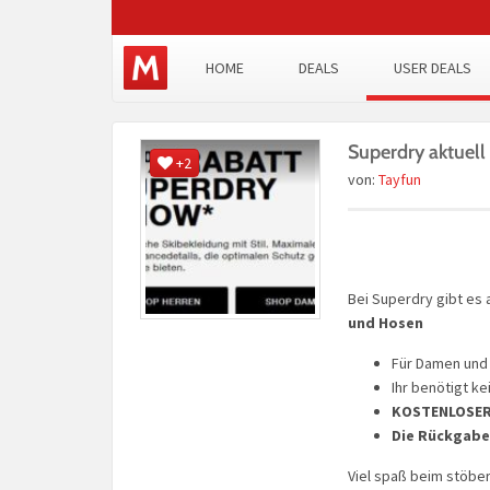
HOME
DEALS
USER DEALS
Superdry aktuel
+2
von:
Tayfun
Bei Superdry gibt es 
und Hosen
Für Damen und 
Ihr benötigt k
KOSTENLOSER
Die Rückgabe 
Viel spaß beim stöbe