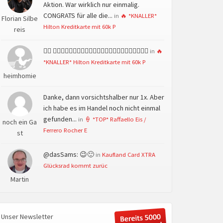
Aktion. War wirklich nur einmalig.
CONGRATS für alle die...
in
🔥 *KNALLER*
Florian Silbe
Hilton Kreditkarte mit 60k P
reis
👍🏻 👍🏻👍🏻👍🏻👍🏻👍🏻👍🏻👍🏻👍🏻👍🏻👍🏻👍🏻👍🏻
in
🔥
*KNALLER* Hilton Kreditkarte mit 60k P
heimhomie
Danke, dann vorsichtshalber nur 1x. Aber
ich habe es im Handel noch nicht einmal
gefunden...
in
🍦 *TOP* Raffaello Eis /
noch ein Ga
Ferrero Rocher E
st
@dasSams: 😉🙂
in
Kaufland Card XTRA
Glücksrad kommt zurüc
Martin
Unser Newsletter