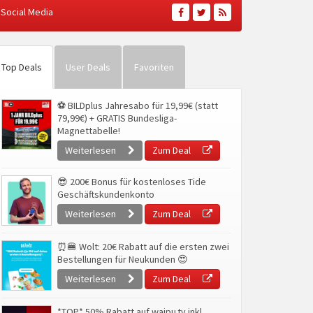
Social Media
Top Deals
User Deals
Favoriten
⚽ BILDplus Jahresabo für 19,99€ (statt
79,99€) + GRATIS Bundesliga-
Magnettabelle!
Weiterlesen
Zum Deal
😎 200€ Bonus für kostenloses Tide
Geschäftskundenkonto
Weiterlesen
Zum Deal
⏰🍔 Wolt: 20€ Rabatt auf die ersten zwei
Bestellungen für Neukunden 😍
Weiterlesen
Zum Deal
*TOP* 50% Rabatt auf waipu.tv inkl.