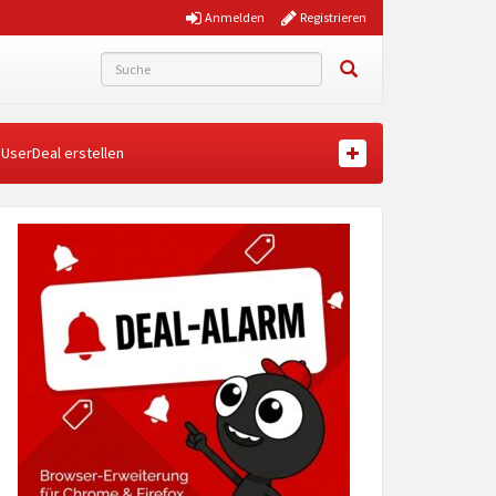
Anmelden
Registrieren
UserDeal erstellen