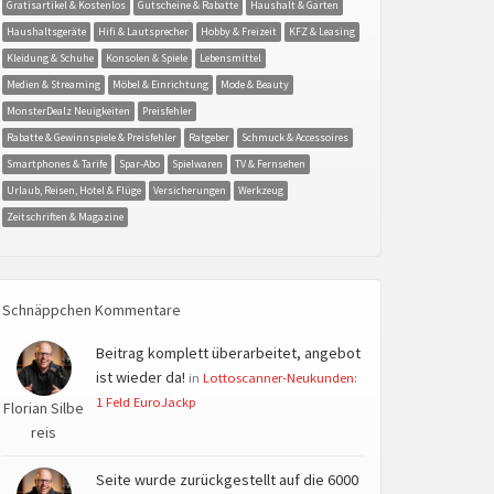
Gratisartikel & Kostenlos
Gutscheine & Rabatte
Haushalt & Garten
Haushaltsgeräte
Hifi & Lautsprecher
Hobby & Freizeit
KFZ & Leasing
Kleidung & Schuhe
Konsolen & Spiele
Lebensmittel
Medien & Streaming
Möbel & Einrichtung
Mode & Beauty
MonsterDealz Neuigkeiten
Preisfehler
Rabatte & Gewinnspiele & Preisfehler
Ratgeber
Schmuck & Accessoires
Smartphones & Tarife
Spar-Abo
Spielwaren
TV & Fernsehen
Urlaub, Reisen, Hotel & Flüge
Versicherungen
Werkzeug
Zeitschriften & Magazine
Schnäppchen Kommentare
Beitrag komplett überarbeitet, angebot
ist wieder da!
in
Lottoscanner-Neukunden:
1 Feld EuroJackp
Florian Silbe
reis
Seite wurde zurückgestellt auf die 6000