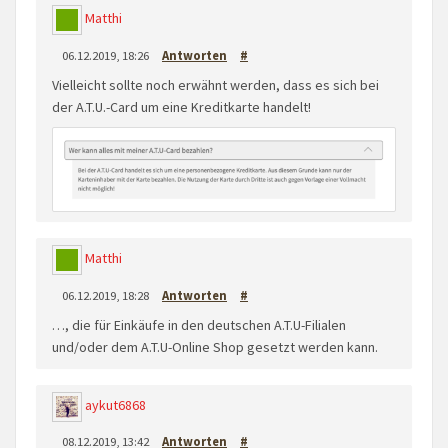
Matthi
06.12.2019, 18:26
Antworten
#
Vielleicht sollte noch erwähnt werden, dass es sich bei
der A.T.U.-Card um eine Kreditkarte handelt!
Matthi
06.12.2019, 18:28
Antworten
#
…, die für Einkäufe in den deutschen A.T.U-Filialen
und/oder dem A.T.U-Online Shop gesetzt werden kann.
aykut6868
08.12.2019, 13:42
Antworten
#