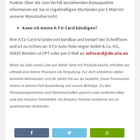
Punkte. Über die zum Verfall anstehenden Bonuspunkte
informieren wir Sie in regelmäßigen Abständen per E-Mail mit
unserer Monatsübersicht.
Kann ich meine A.T.U-Card kündigen?
Ihre A.T.U-Card ist jederzeit kündbar und bedarf der Schriftform
und ist zu richten an: A.T.U Auto-Teile-Unger GmbH & Co. KG,
92633 Weiden i.d.OPf. oder per E-Mail an:
infocard@de.atu.eu
Wenn du über einen Link auf dieser Seite ein Produkt kaufst, erhalten wir
oftmals eine kleine Provision als Vergütung. Für dich entstehen dabei
keinerlei Mehrkosten und dir bleibt frei wo du bestellst. Diese Provisionen
haben in keinem Fall Auswirkung auf unsere Beiträge. Zu den
Partnerprogrammen und Partnerschaften gehört unter anderem eBay
und das Amazon PartnerNet. Als Amazon-Partner verdienen wir an
qualifizierten Verkäufen.