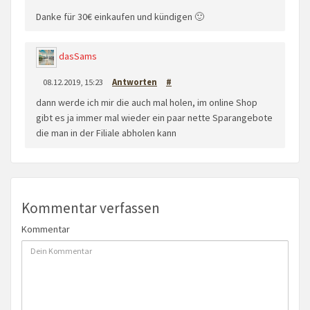
Danke für 30€ einkaufen und kündigen 🙂
dasSams
08.12.2019, 15:23
Antworten
#
dann werde ich mir die auch mal holen, im online Shop
gibt es ja immer mal wieder ein paar nette Sparangebote
die man in der Filiale abholen kann
Kommentar verfassen
Kommentar