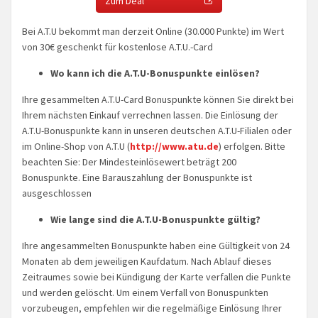
Zum Deal
Bei A.T.U bekommt man derzeit Online (30.000 Punkte) im Wert
von 30€ geschenkt für kostenlose A.T.U.-Card
Wo kann ich die A.T.U-Bonuspunkte einlösen?
Ihre gesammelten A.T.U-Card Bonuspunkte können Sie direkt bei
Ihrem nächsten Einkauf verrechnen lassen. Die Einlösung der
A.T.U-Bonuspunkte kann in unseren deutschen A.T.U-Filialen oder
im Online-Shop von A.T.U (
http://www.atu.de
) erfolgen. Bitte
beachten Sie: Der Mindesteinlösewert beträgt 200
Bonuspunkte. Eine Barauszahlung der Bonuspunkte ist
ausgeschlossen
Wie lange sind die A.T.U-Bonuspunkte gültig?
Ihre angesammelten Bonuspunkte haben eine Gültigkeit von 24
Monaten ab dem jeweiligen Kaufdatum. Nach Ablauf dieses
Zeitraumes sowie bei Kündigung der Karte verfallen die Punkte
und werden gelöscht. Um einem Verfall von Bonuspunkten
vorzubeugen, empfehlen wir die regelmäßige Einlösung Ihrer