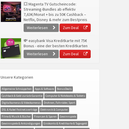
💥 Magenta TV Gutscheincode:
Streaming-Bundles ab effektiv
7,63€/Monat + bis zu 50€ Cashback –
Netflix, Disney & mehr zum Bestpreis
Weiterlesen
Zum Deal
💸 easybank Visa Kreditkarte mit 75€
Bonus - eine der besten Kreditkarten
Weiterlesen
Zum Deal
Unsere Kategorien
Allgemeine Schnäppchen
Apps & Software
BonusDeals
Cashback & Geld-zurück-Garantie
Computer & Notebooks & Tablets
Digitalkameras & Videokameras
Drohnen, Fahrräder, Sport
DSL & Kabel Festnetzverträge
Elektronik & Computer
Filme & Musik & Bücher
Finanzen & Sparen
Gewinnspiele
Gewinnspiele & Ankündigungen
Girokonto & Kreditkarte & Tagesgeld