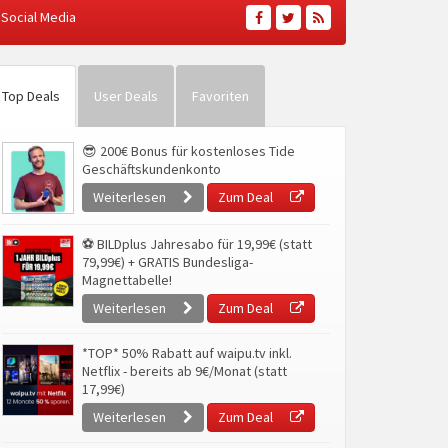
Social Media
Top Deals
User Deals
Favoriten
😎 200€ Bonus für kostenloses Tide
Geschäftskundenkonto
Weiterlesen
Zum Deal
⚽ BILDplus Jahresabo für 19,99€ (statt
79,99€) + GRATIS Bundesliga-
Magnettabelle!
Weiterlesen
Zum Deal
*TOP* 50% Rabatt auf waipu.tv inkl.
Netflix - bereits ab 9€/Monat (statt
17,99€)
Weiterlesen
Zum Deal