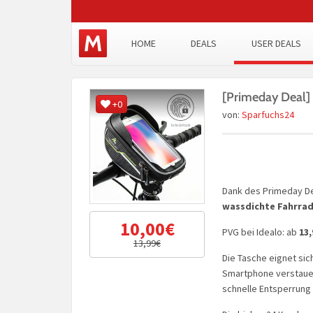
HOME
DEALS
USER DEALS
[Primeday Deal]
+0
von:
Sparfuchs24
Dank des Primeday D
wassdichte Fahrrad 
10,00€
PVG bei Idealo: ab
13,
13,99€
Die Tasche eignet sic
Smartphone verstauen
schnelle Entsperrung