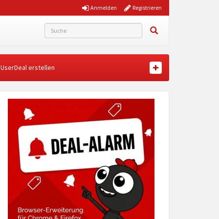
Anmelden
Registrieren
UserDeal erstellen