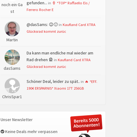
gefunden...
in
🍦 *TOP* Raffaello Eis /
noch ein Ga
Ferrero Rocher E
st
@dasSams: 😉🙂
in
Kaufland Card XTRA
Glücksrad kommt zurüc
Martin
Da kann man endliche mal wieder am
Rad drehen 🎡
in
Kaufland Card XTRA
Glücksrad kommt zurüc
dasSams
Schöner Deal, leider zu spät..
in
🔥 *EFF.
190€ ERSPARNIS* Xiaomi 17T 256GB
ChrisSpar1
Unser Newsletter
Keine Deals mehr verpassen