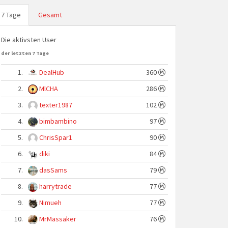
7 Tage
Gesamt
Die aktivsten User
der letzten 7 Tage
1.
DealHub
360
2.
MlCHA
286
3.
texter1987
102
4.
bimbambino
97
5.
ChrisSpar1
90
6.
diki
84
7.
dasSams
79
8.
harrytrade
77
9.
Nimueh
77
10.
MrMassaker
76