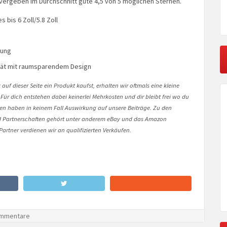
vergeben im Durchschnitt gute 4,5 von 5 möglichen Sternen.
 bis 6 Zoll/5.8 Zoll
rung
tät mit raumsparendem Design
auf dieser Seite ein Produkt kaufst, erhalten wir oftmals eine kleine
 Für dich entstehen dabei keinerlei Mehrkosten und dir bleibt frei wo du
onen haben in keinem Fall Auswirkung auf unsere Beiträge. Zu den
Partnerschaften gehört unter anderem eBay und das Amazon
artner verdienen wir an qualifizierten Verkäufen.
mmentare