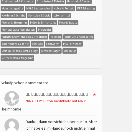
Gratisartikel & Kostenlos
Gutscheine & Rabatte
Haushalt & Garten
Haushaltsgeräte
Hifi & Lautsprecher
Hobby & Freizeit
KFZ & Leasing
Kleidung & Schuhe
Konsolen & Spiele
Lebensmittel
Medien & Streaming
Möbel & Einrichtung
Mode & Beauty
MonsterDealz Neuigkeiten
Preisfehler
Rabatte & Gewinnspiele & Preisfehler
Ratgeber
Schmuck & Accessoires
Smartphones & Tarife
Spar-Abo
Spielwaren
TV & Fernsehen
Urlaub, Reisen, Hotel & Flüge
Versicherungen
Werkzeug
Zeitschriften & Magazine
Schnäppchen Kommentare
👍🏻 👍🏻👍🏻👍🏻👍🏻👍🏻👍🏻👍🏻👍🏻👍🏻👍🏻👍🏻👍🏻
in
🔥
*KNALLER* Hilton Kreditkarte mit 60k P
heimhomie
Danke, dann vorsichtshalber nur 1x. Aber
ich habe es im Handel noch nicht einmal