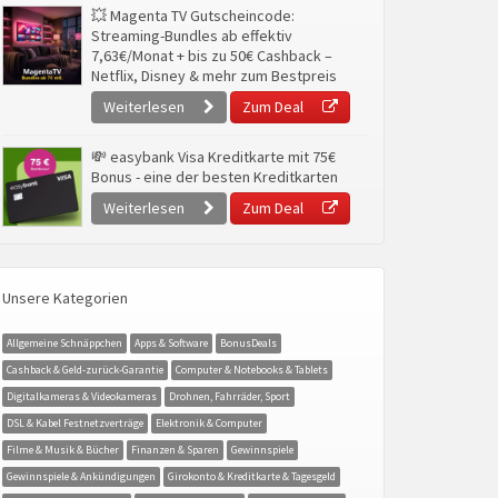
💥 Magenta TV Gutscheincode:
Streaming-Bundles ab effektiv
7,63€/Monat + bis zu 50€ Cashback –
Netflix, Disney & mehr zum Bestpreis
Weiterlesen
Zum Deal
💸 easybank Visa Kreditkarte mit 75€
Bonus - eine der besten Kreditkarten
Weiterlesen
Zum Deal
Unsere Kategorien
Allgemeine Schnäppchen
Apps & Software
BonusDeals
Cashback & Geld-zurück-Garantie
Computer & Notebooks & Tablets
Digitalkameras & Videokameras
Drohnen, Fahrräder, Sport
DSL & Kabel Festnetzverträge
Elektronik & Computer
Filme & Musik & Bücher
Finanzen & Sparen
Gewinnspiele
Gewinnspiele & Ankündigungen
Girokonto & Kreditkarte & Tagesgeld