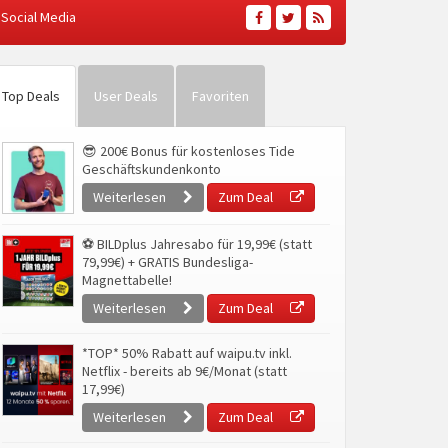
Social Media
Top Deals
User Deals
Favoriten
😎 200€ Bonus für kostenloses Tide
Geschäftskundenkonto
Weiterlesen
Zum Deal
⚽ BILDplus Jahresabo für 19,99€ (statt
79,99€) + GRATIS Bundesliga-
Magnettabelle!
Weiterlesen
Zum Deal
*TOP* 50% Rabatt auf waipu.tv inkl.
Netflix - bereits ab 9€/Monat (statt
17,99€)
Weiterlesen
Zum Deal