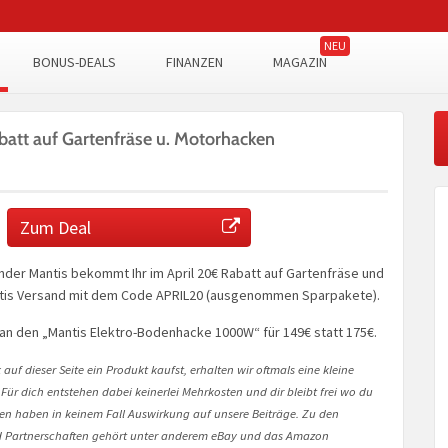
BONUS-DEALS
FINANZEN
MAGAZIN
att auf Gartenfräse u. Motorhacken
Zum Deal
der Mantis bekommt Ihr im April 20€ Rabatt auf Gartenfräse und
atis Versand mit dem Code APRIL20 (ausgenommen Sparpakete).
an den „Mantis Elektro-Bodenhacke 1000W“ für 149€ statt 175€.
auf dieser Seite ein Produkt kaufst, erhalten wir oftmals eine kleine
 Für dich entstehen dabei keinerlei Mehrkosten und dir bleibt frei wo du
onen haben in keinem Fall Auswirkung auf unsere Beiträge. Zu den
Partnerschaften gehört unter anderem eBay und das Amazon