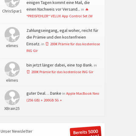
einigen Tagen kommt eine Mail, die
einen Nachweis vor Versand...
in
🔥
ChrisSpar1
*PREISFEHLER* VELUX App Control Set (W
Zahlungseingang, egal woher, reicht für
die Prämie und den kostenfreien
Einsatz.
in
⏰ 200€ Prämie für das kostenlose
elimes
ING Gir
bin jetzt länger dabei, eine top Bank.
in
⏰ 200€ Prämie für das kostenlose ING Gir
elimes
guter Deal… Danke
in
Apple MacBook Neo
(256 GB) + 200GB 5G +
XBrain25
Unser Newsletter