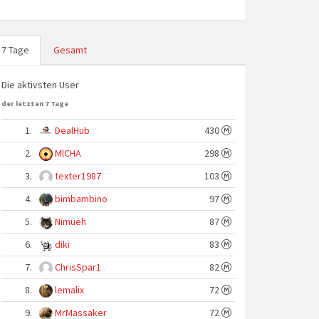
7 Tage
Gesamt
Die aktivsten User
der letzten 7 Tage
1.
DealHub
430
2.
MlCHA
298
3.
texter1987
103
4.
bimbambino
97
5.
Nimueh
87
6.
diki
83
7.
ChrisSpar1
82
8.
lemalix
72
9.
MrMassaker
72