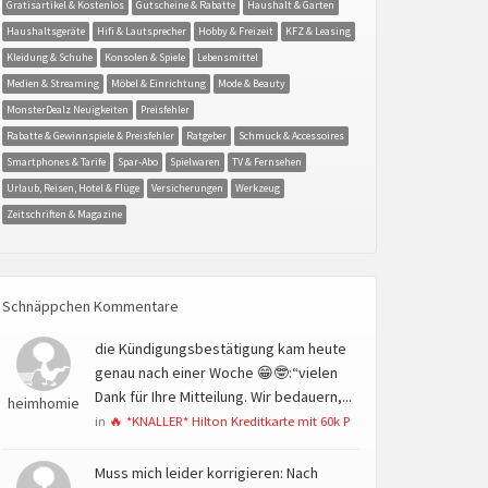
Gratisartikel & Kostenlos
Gutscheine & Rabatte
Haushalt & Garten
Haushaltsgeräte
Hifi & Lautsprecher
Hobby & Freizeit
KFZ & Leasing
Kleidung & Schuhe
Konsolen & Spiele
Lebensmittel
Medien & Streaming
Möbel & Einrichtung
Mode & Beauty
MonsterDealz Neuigkeiten
Preisfehler
Rabatte & Gewinnspiele & Preisfehler
Ratgeber
Schmuck & Accessoires
Smartphones & Tarife
Spar-Abo
Spielwaren
TV & Fernsehen
Urlaub, Reisen, Hotel & Flüge
Versicherungen
Werkzeug
Zeitschriften & Magazine
Schnäppchen Kommentare
die Kündigungsbestätigung kam heute
genau nach einer Woche 😁🤓:“vielen
Dank für Ihre Mitteilung. Wir bedauern,...
heimhomie
in
🔥 *KNALLER* Hilton Kreditkarte mit 60k P
Muss mich leider korrigieren: Nach