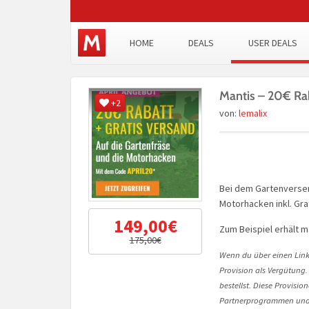
HOME
DEALS
USER DEALS
Mantis – 20€ Rab
+2
von:
lemalix
Bei dem Gartenversen
Motorhacken inkl. Gr
149,00€
Zum Beispiel erhält m
175,00€
Wenn du über einen Link 
Provision als Vergütung.
bestellst. Diese Provisi
Partnerprogrammen und 