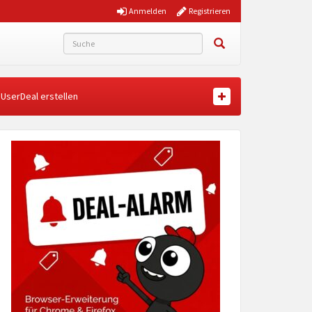
Anmelden
Registrieren
UserDeal erstellen