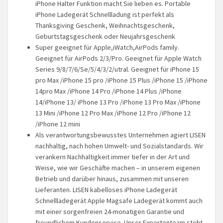
iPhone Halter Funktion macht Sie lieben es. Portable
iPhone Ladegerät Schnellladung ist perfekt als
Thanksgiving Geschenk, Weihnachtsgeschenk,
Geburtstagsgeschenk oder Neujahrsgeschenk
Super geeignet für Apple,iWatch,AirPods family.
Geeignet für AirPods 2/3/Pro. Geeignet für Apple Watch
Series 9/8/7/6/Se/5/4/3/2/utral. Geeignet für iPhone 15
pro Max /iPhone 15 pro /iPhone 15 Plus /iPhone 15 /iPhone
14pro Max /iPhone 14 Pro /iPhone 14 Plus /iPhone
14/iPhone 13/ iPhone 13 Pro /iPhone 13 Pro Max /iPhone
13 Mini /iPhone 12 Pro Max /iPhone 12 Pro /iPhone 12
/iPhone 12 mini
Als verantwortungsbewusstes Unternehmen agiert LISEN
nachhaltig, nach hohen Umwelt- und Sozialstandards. Wir
verankern Nachhaltigkeit immer tiefer in der Art und
Weise, wie wir Geschäfte machen – in unserem eigenen
Betrieb und darüber hinaus, zusammen mit unseren
Lieferanten. LISEN kabelloses iPhone Ladegerät
Schnellladegerät Apple Magsafe Ladegerät kommt auch
mit einer sorgenfreien 24-monatigen Garantie und
freundlichem Kundenservice. Unser Expertenteam steht