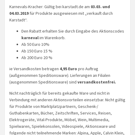
Karnevals-Kracher: Gültig bei karstadt.de am
03.03. und
04.03.2019
für Produkte ausgewiesen mit „verkauft durch
Karstadt“.
Den Rabatt erhalten Sie durch Eingabe des Aktionscodes
karneval
im Warenkorb.
Ab 50 Euro 10%
Ab 150 Euro 15 %
Ab 200 Euro 20 %
ie Versandkosten betragen
4,95 Euro
pro Auftrag
(außgenommen Speditionsware). Lieferungen an Filialen
(ausgenommen Speditionsware) sind
versandkostenfrei.
Nicht nachträglich für bereits gekaufte Ware und nicht in
Verbindung mit anderen Aktionsvorteilen einsetzbar. Nicht gültig
für Produkte von Marktplatzpartnern, Geschenk-/
Guthabenkarten, Bücher, Zeitschriften, Services, Reisen,
Elektrogeräte, Vital-Produkte, Möbel, Wein, Multimedia,
Spielwaren, Spielekonsolen, Videospiele, Aktionsware und
folgende nicht teilnehmende Marken: Alpina, Apple, Calvin Klein,