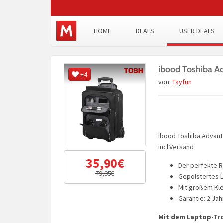
HOME
DEALS
USER DEALS
ibood Toshiba A
+4
von:
Tayfun
ibood Toshiba Advant
incl.Versand
35,90€
Der perfekte R
79,95€
Gepolstertes 
Mit großem Kl
Garantie: 2 Jah
Mit dem Laptop-Tro