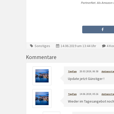
PartnerNet. Als Amazon-P
Sonstiges
14.06.2019 um 13:44 Uhr
4 Ko
Kommentare
Tayfun
20.03.2019, 06:50
Antwort
Update jetzt Günstiger !
Tayfun
14.06.2019, 05:16
Antwort
Wieder im Tagesangebot noch 