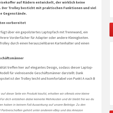
eisekoffer auf Rädern entwickelt, der wirklich keine
. Der Trolley besticht mit praktischen Funktionen und viel
che Gegenstände.
äten vorbereitet
rfügt über ein gepolstertes Laptopfach mit Trennwand, ein
hrere Vorderfächer für Adapter oder andere Kleinigkeiten.
Trolley durch einen herausziehbaren Kartenhalter und einen
eschäftsmänner
alität treffen hier auf elegantes Design, sodass dieser Laptop-
Modell für vielreisende Geschäftsmänner darstellt. Dank
stiel ist der Trolley leicht und komfortabel von Punkt A nach B
auf dieser Seite ein Produkt kaufst, erhalten wir oftmals eine kleine
 Für dich entstehen dabei keinerlei Mehrkosten und dir bleibt frei wo du
onen haben in keinem Fall Auswirkung auf unsere Beiträge. Zu den
Partnerschaften gehört unter anderem eBay und das Amazon