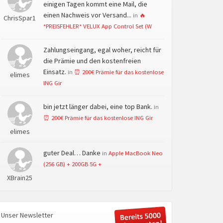
einigen Tagen kommt eine Mail, die
einen Nachweis vor Versand...
in
🔥
ChrisSpar1
*PREISFEHLER* VELUX App Control Set (W
Zahlungseingang, egal woher, reicht für
die Prämie und den kostenfreien
Einsatz.
in
⏰ 200€ Prämie für das kostenlose
elimes
ING Gir
bin jetzt länger dabei, eine top Bank.
in
⏰ 200€ Prämie für das kostenlose ING Gir
elimes
guter Deal… Danke
in
Apple MacBook Neo
(256 GB) + 200GB 5G +
XBrain25
Unser Newsletter