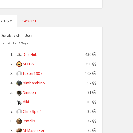
7 Tage
Gesamt
Die aktivsten User
der letzten 7 Tage
1.
DealHub
430
2.
MlCHA
298
3.
texter1987
103
4.
bimbambino
97
5.
Nimueh
91
6.
diki
83
7.
ChrisSpar1
82
8.
lemalix
72
9.
MrMassaker
72