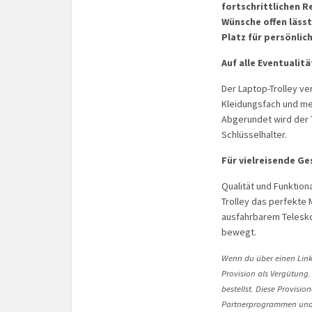
fortschrittlichen R
Wünsche offen lässt
Platz für persönli
Auf alle Eventualit
Der Laptop-Trolley ve
Kleidungsfach und me
Abgerundet wird der 
Schlüsselhalter.
Für vielreisende G
Qualität und Funktion
Trolley das perfekte 
ausfahrbarem Teleskop
bewegt.
Wenn du über einen Link 
Provision als Vergütung.
bestellst. Diese Provisi
Partnerprogrammen und 