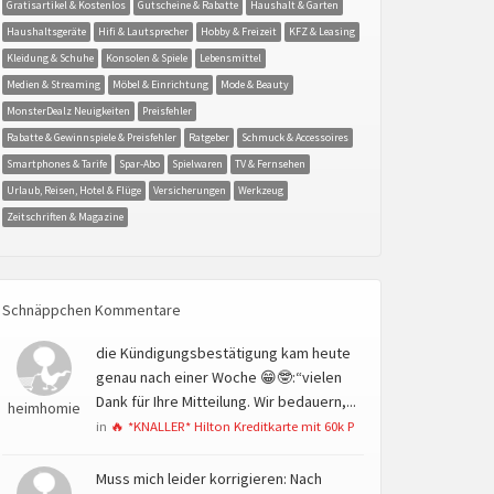
Gratisartikel & Kostenlos
Gutscheine & Rabatte
Haushalt & Garten
Haushaltsgeräte
Hifi & Lautsprecher
Hobby & Freizeit
KFZ & Leasing
Kleidung & Schuhe
Konsolen & Spiele
Lebensmittel
Medien & Streaming
Möbel & Einrichtung
Mode & Beauty
MonsterDealz Neuigkeiten
Preisfehler
Rabatte & Gewinnspiele & Preisfehler
Ratgeber
Schmuck & Accessoires
Smartphones & Tarife
Spar-Abo
Spielwaren
TV & Fernsehen
Urlaub, Reisen, Hotel & Flüge
Versicherungen
Werkzeug
Zeitschriften & Magazine
Schnäppchen Kommentare
die Kündigungsbestätigung kam heute
genau nach einer Woche 😁🤓:“vielen
Dank für Ihre Mitteilung. Wir bedauern,...
heimhomie
in
🔥 *KNALLER* Hilton Kreditkarte mit 60k P
Muss mich leider korrigieren: Nach