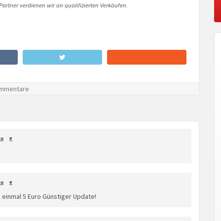
artner verdienen wir an qualifizierten Verkäufen.
mmentare
en
#
en
#
einmal 5 Euro Günstiger Update!