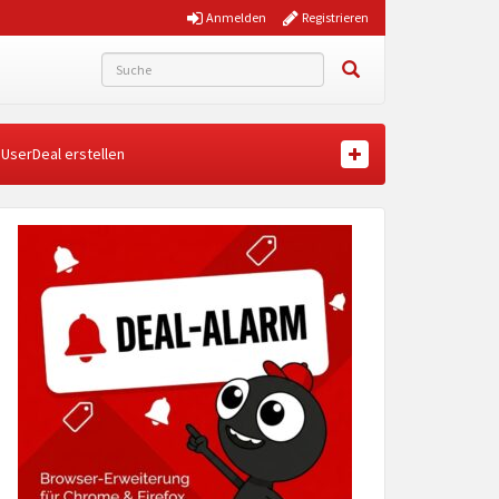
Anmelden
Registrieren
UserDeal erstellen