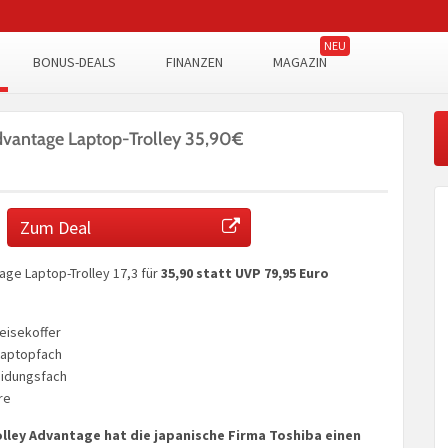
BONUS-DEALS
FINANZEN
MAGAZIN
dvantage Laptop-Trolley 35,90€
Zum Deal
age Laptop-Trolley 17,3 für
35,90 statt UVP 79,95 Euro
eisekoffer
Laptopfach
eidungsfach
re
lley Advantage hat die japanische Firma Toshiba einen