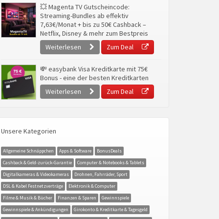
💥 Magenta TV Gutscheincode:
Streaming-Bundles ab effektiv
7,63€/Monat + bis zu 50€ Cashback –
Netflix, Disney & mehr zum Bestpreis
Weiterlesen
Zum Deal
💸 easybank Visa Kreditkarte mit 75€
Bonus - eine der besten Kreditkarten
Weiterlesen
Zum Deal
Unsere Kategorien
Allgemeine Schnäppchen
Apps & Software
BonusDeals
Cashback & Geld-zurück-Garantie
Computer & Notebooks & Tablets
Digitalkameras & Videokameras
Drohnen, Fahrräder, Sport
DSL & Kabel Festnetzverträge
Elektronik & Computer
Filme & Musik & Bücher
Finanzen & Sparen
Gewinnspiele
Gewinnspiele & Ankündigungen
Girokonto & Kreditkarte & Tagesgeld