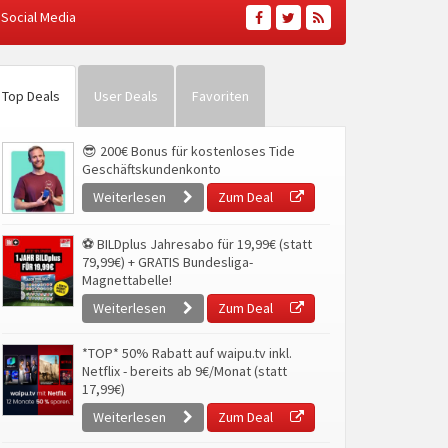
Social Media
Top Deals
User Deals
Favoriten
😎 200€ Bonus für kostenloses Tide
Geschäftskundenkonto
Weiterlesen
Zum Deal
⚽ BILDplus Jahresabo für 19,99€ (statt
79,99€) + GRATIS Bundesliga-
Magnettabelle!
Weiterlesen
Zum Deal
*TOP* 50% Rabatt auf waipu.tv inkl.
Netflix - bereits ab 9€/Monat (statt
17,99€)
Weiterlesen
Zum Deal