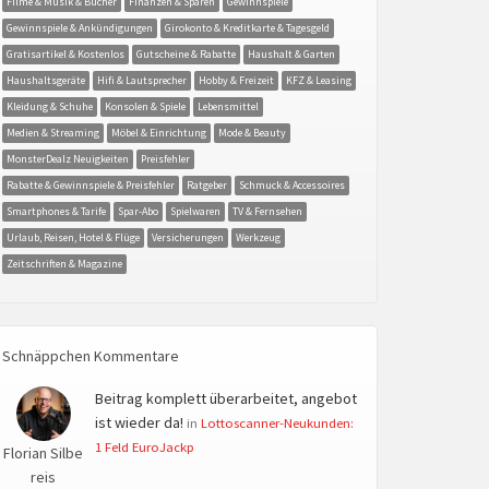
Filme & Musik & Bücher
Finanzen & Sparen
Gewinnspiele
Gewinnspiele & Ankündigungen
Girokonto & Kreditkarte & Tagesgeld
Gratisartikel & Kostenlos
Gutscheine & Rabatte
Haushalt & Garten
Haushaltsgeräte
Hifi & Lautsprecher
Hobby & Freizeit
KFZ & Leasing
Kleidung & Schuhe
Konsolen & Spiele
Lebensmittel
Medien & Streaming
Möbel & Einrichtung
Mode & Beauty
MonsterDealz Neuigkeiten
Preisfehler
Rabatte & Gewinnspiele & Preisfehler
Ratgeber
Schmuck & Accessoires
Smartphones & Tarife
Spar-Abo
Spielwaren
TV & Fernsehen
Urlaub, Reisen, Hotel & Flüge
Versicherungen
Werkzeug
Zeitschriften & Magazine
Schnäppchen Kommentare
Beitrag komplett überarbeitet, angebot
ist wieder da!
in
Lottoscanner-Neukunden:
1 Feld EuroJackp
Florian Silbe
reis