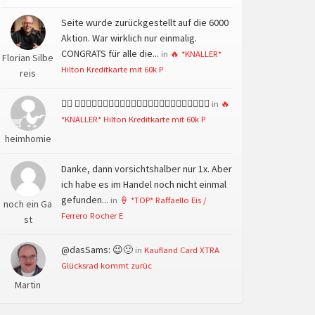
Seite wurde zurückgestellt auf die 6000
Aktion. War wirklich nur einmalig.
CONGRATS für alle die...
in
🔥 *KNALLER*
Florian Silbe
Hilton Kreditkarte mit 60k P
reis
👍🏻 👍🏻👍🏻👍🏻👍🏻👍🏻👍🏻👍🏻👍🏻👍🏻👍🏻👍🏻👍🏻
in
🔥
*KNALLER* Hilton Kreditkarte mit 60k P
heimhomie
Danke, dann vorsichtshalber nur 1x. Aber
ich habe es im Handel noch nicht einmal
gefunden...
in
🍦 *TOP* Raffaello Eis /
noch ein Ga
Ferrero Rocher E
st
@dasSams: 😉🙂
in
Kaufland Card XTRA
Glücksrad kommt zurüc
Martin