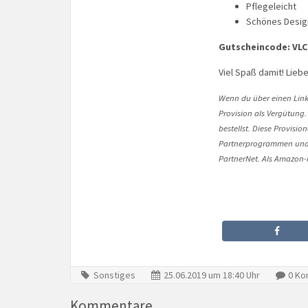
Pflegeleicht
Schönes Desig
Gutscheincode: VLC
Viel Spaß damit! Lieb
Wenn du über einen Link 
Provision als Vergütung.
bestellst. Diese Provisi
Partnerprogrammen und 
PartnerNet. Als Amazon-P
Sonstiges
25.06.2019 um 18:40 Uhr
0 Ko
Kommentare