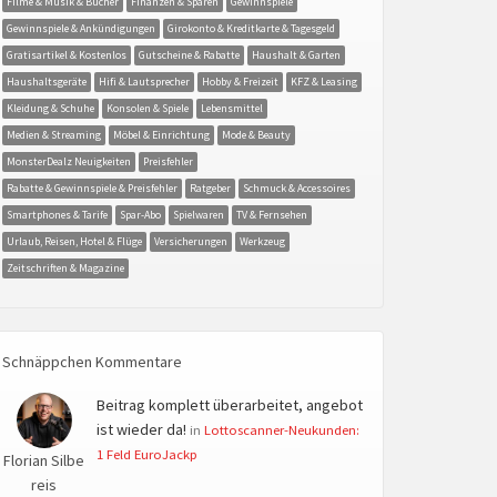
Filme & Musik & Bücher
Finanzen & Sparen
Gewinnspiele
Gewinnspiele & Ankündigungen
Girokonto & Kreditkarte & Tagesgeld
Gratisartikel & Kostenlos
Gutscheine & Rabatte
Haushalt & Garten
Haushaltsgeräte
Hifi & Lautsprecher
Hobby & Freizeit
KFZ & Leasing
Kleidung & Schuhe
Konsolen & Spiele
Lebensmittel
Medien & Streaming
Möbel & Einrichtung
Mode & Beauty
MonsterDealz Neuigkeiten
Preisfehler
Rabatte & Gewinnspiele & Preisfehler
Ratgeber
Schmuck & Accessoires
Smartphones & Tarife
Spar-Abo
Spielwaren
TV & Fernsehen
Urlaub, Reisen, Hotel & Flüge
Versicherungen
Werkzeug
Zeitschriften & Magazine
Schnäppchen Kommentare
Beitrag komplett überarbeitet, angebot
ist wieder da!
in
Lottoscanner-Neukunden:
1 Feld EuroJackp
Florian Silbe
reis