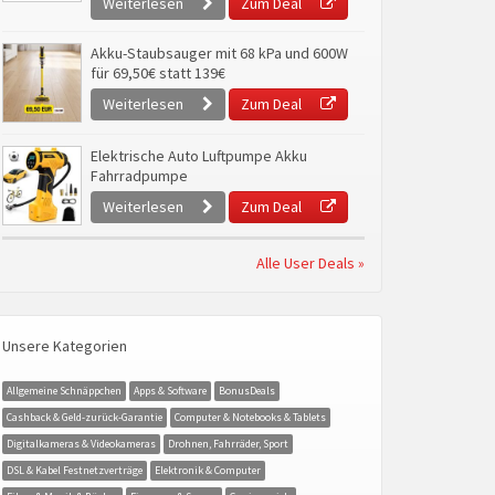
Weiterlesen
Zum Deal
Akku-Staubsauger mit 68 kPa und 600W
für 69,50€ statt 139€
Weiterlesen
Zum Deal
Elektrische Auto Luftpumpe Akku
Fahrradpumpe
Weiterlesen
Zum Deal
Alle User Deals »
Unsere Kategorien
Allgemeine Schnäppchen
Apps & Software
BonusDeals
Cashback & Geld-zurück-Garantie
Computer & Notebooks & Tablets
Digitalkameras & Videokameras
Drohnen, Fahrräder, Sport
DSL & Kabel Festnetzverträge
Elektronik & Computer