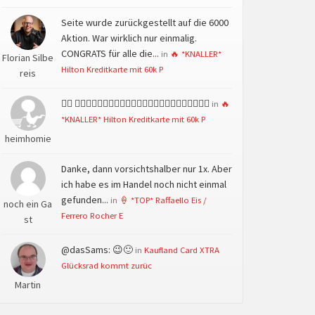
Seite wurde zurückgestellt auf die 6000
Aktion. War wirklich nur einmalig.
CONGRATS für alle die...
in
🔥 *KNALLER*
Florian Silbe
Hilton Kreditkarte mit 60k P
reis
👍🏻 👍🏻👍🏻👍🏻👍🏻👍🏻👍🏻👍🏻👍🏻👍🏻👍🏻👍🏻👍🏻
in
🔥
*KNALLER* Hilton Kreditkarte mit 60k P
heimhomie
Danke, dann vorsichtshalber nur 1x. Aber
ich habe es im Handel noch nicht einmal
gefunden...
in
🍦 *TOP* Raffaello Eis /
noch ein Ga
Ferrero Rocher E
st
@dasSams: 😉🙂
in
Kaufland Card XTRA
Glücksrad kommt zurüc
Martin