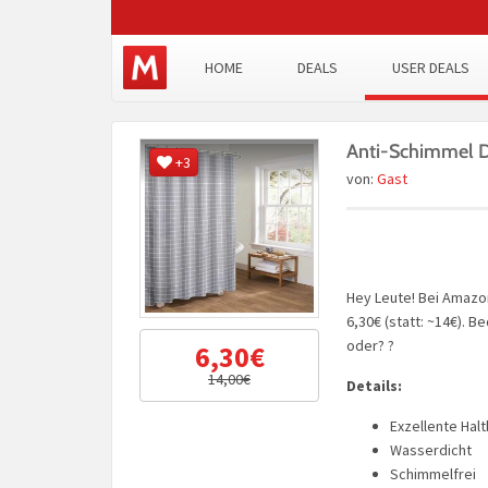
HOME
DEALS
USER DEALS
Anti-Schimmel D
+3
von:
Gast
Hey Leute! Bei Amazo
6,30€ (statt: ~14€). 
oder? ?
6,30€
14,00€
Details:
Exzellente Halt
Wasserdicht
Schimmelfrei