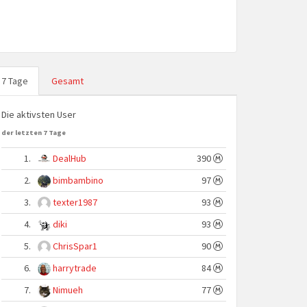
7 Tage
Gesamt
Die aktivsten User
der letzten 7 Tage
1.
DealHub
390
2.
bimbambino
97
3.
texter1987
93
4.
diki
93
5.
ChrisSpar1
90
6.
harrytrade
84
7.
Nimueh
77