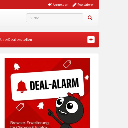
Anmelden
Registrieren
UserDeal erstellen