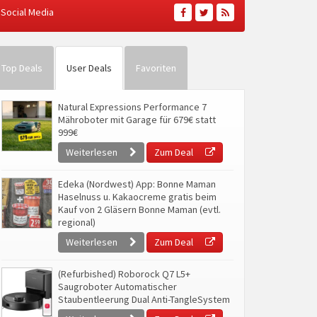
Social Media
Top Deals
User Deals
Favoriten
Natural Expressions Performance 7
Mähroboter mit Garage für 679€ statt
999€
Weiterlesen
Zum Deal
Edeka (Nordwest) App: Bonne Maman
Haselnuss u. Kakaocreme gratis beim
Kauf von 2 Gläsern Bonne Maman (evtl.
regional)
Weiterlesen
Zum Deal
(Refurbished) Roborock Q7 L5+
Saugroboter Automatischer
Staubentleerung Dual Anti-TangleSystem