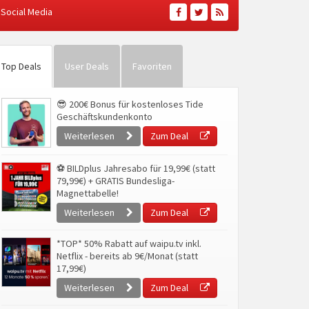
Social Media
Top Deals
User Deals
Favoriten
😎 200€ Bonus für kostenloses Tide
Geschäftskundenkonto
Weiterlesen
Zum Deal
⚽ BILDplus Jahresabo für 19,99€ (statt
79,99€) + GRATIS Bundesliga-
Magnettabelle!
Weiterlesen
Zum Deal
*TOP* 50% Rabatt auf waipu.tv inkl.
Netflix - bereits ab 9€/Monat (statt
17,99€)
Weiterlesen
Zum Deal