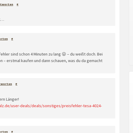
ntworten
#
rt…
orten
#
ehler sind schon 4 Minuten zu lang 😛 – du weißt doch. Bei
zon – erstmal kaufen und dann schauen, was du da gemacht
tworten
#
ern Länger!
z.de/user-deals/deals/sonstiges/preisfehler-tesa-4024-
orten
#