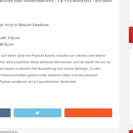
kosten oder Vorbestellertrick – z.B. PS4 Wreckfest – erscheint
: Acryl in Wasser-Emulsion
tahl: 3 N/cm
 45 N/cm
auf dieser Seite ein Produkt kaufst, erhalten wir oftmals eine kleine
 Für dich entstehen dabei keinerlei Mehrkosten und dir bleibt frei wo du
onen haben in keinem Fall Auswirkung auf unsere Beiträge. Zu den
Partnerschaften gehört unter anderem eBay und das Amazon
artner verdienen wir an qualifizierten Verkäufen.
mmentare