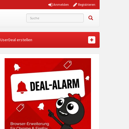
Anmelden
Registrieren
UserDeal erstellen