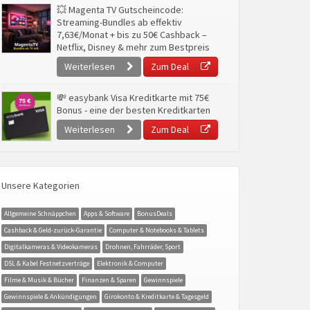
💥 Magenta TV Gutscheincode:
Streaming-Bundles ab effektiv
7,63€/Monat + bis zu 50€ Cashback –
Netflix, Disney & mehr zum Bestpreis
Weiterlesen
Zum Deal
💸 easybank Visa Kreditkarte mit 75€
Bonus - eine der besten Kreditkarten
Weiterlesen
Zum Deal
Unsere Kategorien
Allgemeine Schnäppchen
Apps & Software
BonusDeals
Cashback & Geld-zurück-Garantie
Computer & Notebooks & Tablets
Digitalkameras & Videokameras
Drohnen, Fahrräder, Sport
DSL & Kabel Festnetzverträge
Elektronik & Computer
Filme & Musik & Bücher
Finanzen & Sparen
Gewinnspiele
Gewinnspiele & Ankündigungen
Girokonto & Kreditkarte & Tagesgeld