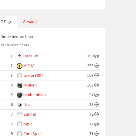
7 Tage
Gesamt
Die aktivsten User
der letzten 7 Tage
1.
DealHub
390
2.
MlCHA
298
3.
texter1987
103
4.
Nimueh
103
5.
bimbambino
97
6.
diki
83
7.
Senner
72
8.
bgut
72
9.
ChrisSpar1
71