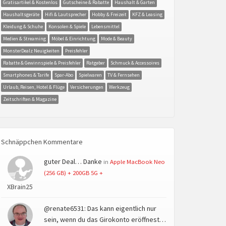
Gratisartikel & Kostenlos
Gutscheine & Rabatte
Haushalt & Garten
Haushaltsgeräte
Hifi & Lautsprecher
Hobby & Freizeit
KFZ & Leasing
Kleidung & Schuhe
Konsolen & Spiele
Lebensmittel
Medien & Streaming
Möbel & Einrichtung
Mode & Beauty
MonsterDealz Neuigkeiten
Preisfehler
Rabatte & Gewinnspiele & Preisfehler
Ratgeber
Schmuck & Accessoires
Smartphones & Tarife
Spar-Abo
Spielwaren
TV & Fernsehen
Urlaub, Reisen, Hotel & Flüge
Versicherungen
Werkzeug
Zeitschriften & Magazine
Schnäppchen Kommentare
guter Deal… Danke
in
Apple MacBook Neo
(256 GB) + 200GB 5G +
XBrain25
@renate6531: Das kann eigentlich nur
sein, wenn du das Girokonto eröffnest…