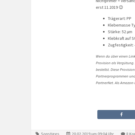
Nichtprimer = Versand
erst 11.2019 😉
Trägerart: PP
Klebemasse Typ
Stärke: 52 µm
Klebkraft auf S
Zugfestigkeit:
Wenn du über einen Link 
Provision als Vergütung.
bestellst. Diese Provisi
Partnerprogrammen und 
PartnerNet. Als Amazon-P
Sonstiges
20.02.2019 um 09:04 Uhr
8 Ko