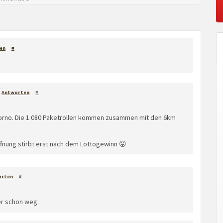
en
#
Antworten
#
torno. Die 1.080 Paketrollen kommen zusammen mit den 6km
offnung stirbt erst nach dem Lottogewinn 😛
orten
#
er schon weg.