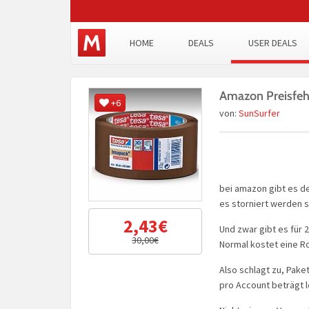
HOME
DEALS
USER DEALS
Amazon Preisfeh
+6
von:
SunSurfer
bei amazon gibt es de
es storniert werden s
2,43€
Und zwar gibt es für
30,00€
Normal kostet eine Ro
Also schlagt zu, Pak
pro Account beträgt l