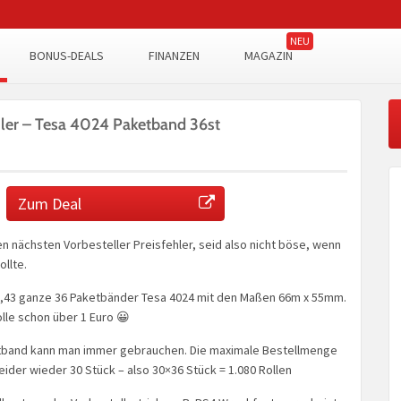
BONUS-DEALS
FINANZEN
MAGAZIN
ler – Tesa 4024 Paketband 36st
Zum Deal
n nächsten Vorbesteller Preisfehler, seid also nicht böse, wenn
ollte.
 2,43 ganze 36 Paketbänder Tesa 4024 mit den Maßen 66m x 55mm.
lle schon über 1 Euro 😀
etband kann man immer gebrauchen. Die maximale Bestellmenge
eider wieder 30 Stück – also 30×36 Stück = 1.080 Rollen