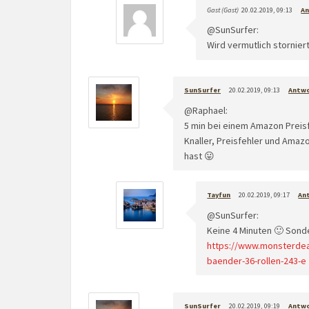
Gast (Gast)
20.02.2019, 09:13
A
@SunSurfer:
Wird vermutlich stornie
SunSurfer
20.02.2019, 09:13
Antw
@Raphael:
5 min bei einem Amazon Preisf
Knaller, Preisfehler und Ama
hast 😛
Tayfun
20.02.2019, 09:17
An
@SunSurfer:
Keine 4 Minuten 🙂 Sond
https://www.monsterdeal
baender-36-rollen-243-e
SunSurfer
20.02.2019, 09:19
Antw