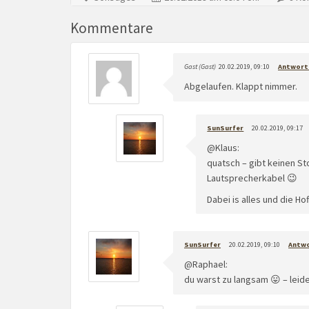
Kommentare
Gast (Gast)
20.02.2019, 09:10
Antwort
Abgelaufen. Klappt nimmer.
SunSurfer
20.02.2019, 09:17
@Klaus:
quatsch – gibt keinen S
Lautsprecherkabel 😉
Dabei is alles und die H
SunSurfer
20.02.2019, 09:10
Antw
@Raphael:
du warst zu langsam 😛 – leid