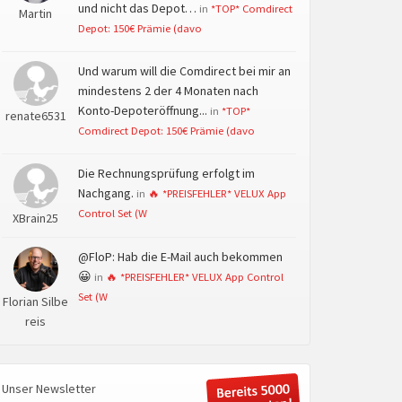
und nicht das Depot…
in
*TOP* Comdirect
Martin
Depot: 150€ Prämie (davo
Und warum will die Comdirect bei mir an
mindestens 2 der 4 Monaten nach
Konto-Depoteröffnung...
in
*TOP*
renate6531
Comdirect Depot: 150€ Prämie (davo
Die Rechnungsprüfung erfolgt im
Nachgang.
in
🔥 *PREISFEHLER* VELUX App
Control Set (W
XBrain25
@FloP: Hab die E-Mail auch bekommen
😀
in
🔥 *PREISFEHLER* VELUX App Control
Set (W
Florian Silbe
reis
Unser Newsletter