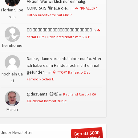
Aktion. War wirklich nur einmalig.
CONGRATS für alle die...
in
🔥 *KNALLER*
Florian Silbe
Hilton Kreditkarte mit 60k P
reis
👍🏻 👍🏻👍🏻👍🏻👍🏻👍🏻👍🏻👍🏻👍🏻👍🏻👍🏻👍🏻👍🏻
in
🔥
*KNALLER* Hilton Kreditkarte mit 60k P
heimhomie
Danke, dann vorsichtshalber nur 1x. Aber
ich habe es im Handel noch nicht einmal
gefunden...
in
🍦 *TOP* Raffaello Eis /
noch ein Ga
Ferrero Rocher E
st
@dasSams: 😉🙂
in
Kaufland Card XTRA
Glücksrad kommt zurüc
Martin
Unser Newsletter