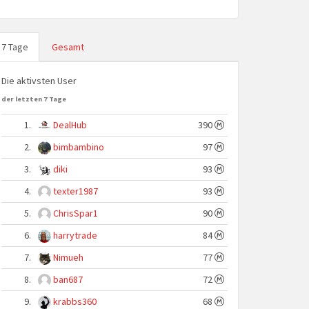
7 Tage
Gesamt
Die aktivsten User
der letzten 7 Tage
1.
DealHub
390
2.
bimbambino
97
3.
diki
93
4.
texter1987
93
5.
ChrisSpar1
90
6.
harrytrade
84
7.
Nimueh
77
8.
ban687
72
9.
krabbs360
68