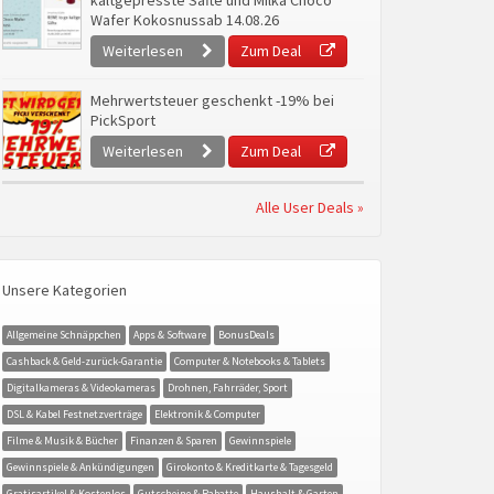
kaltgepresste Säfte und Milka Choco
Wafer Kokosnussab 14.08.26
Weiterlesen
Zum Deal
Mehrwertsteuer geschenkt -19% bei
PickSport
Weiterlesen
Zum Deal
Alle User Deals »
Unsere Kategorien
Allgemeine Schnäppchen
Apps & Software
BonusDeals
Cashback & Geld-zurück-Garantie
Computer & Notebooks & Tablets
Digitalkameras & Videokameras
Drohnen, Fahrräder, Sport
DSL & Kabel Festnetzverträge
Elektronik & Computer
Filme & Musik & Bücher
Finanzen & Sparen
Gewinnspiele
Gewinnspiele & Ankündigungen
Girokonto & Kreditkarte & Tagesgeld
Gratisartikel & Kostenlos
Gutscheine & Rabatte
Haushalt & Garten