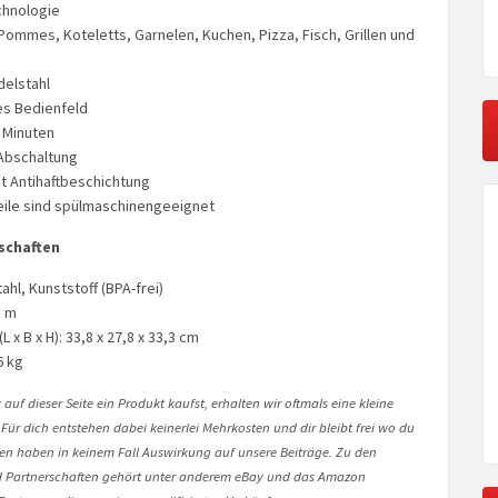
chnologie
ommes, Koteletts, Garnelen, Kuchen, Pizza, Fisch, Grillen und
elstahl
es Bedienfeld
0 Minuten
Abschaltung
t Antihaftbeschichtung
ile sind spülmaschinengeeignet
schaften
tahl, Kunststoff (BPA-frei)
8 m
x B x H): 33,8 x 27,8 x 33,3 cm
6 kg
auf dieser Seite ein Produkt kaufst, erhalten wir oftmals eine kleine
 Für dich entstehen dabei keinerlei Mehrkosten und dir bleibt frei wo du
onen haben in keinem Fall Auswirkung auf unsere Beiträge. Zu den
Partnerschaften gehört unter anderem eBay und das Amazon