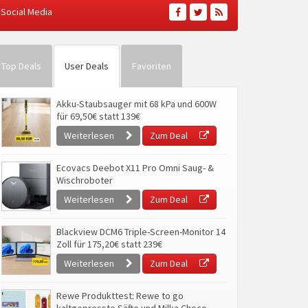
Social Media
Top Deals
User Deals
Favoriten
Akku-Staubsauger mit 68 kPa und 600W
für 69,50€ statt 139€
Weiterlesen
Zum Deal
Ecovacs Deebot X11 Pro Omni Saug- &
Wischroboter
Weiterlesen
Zum Deal
Blackview DCM6 Triple-Screen-Monitor 14
Zoll für 175,20€ statt 239€
Weiterlesen
Zum Deal
Rewe Produkttest: Rewe to go