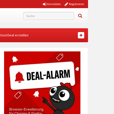
Anmelden
Registrieren
UserDeal erstellen