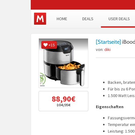
HOME
DEALS
USER DEALS
[Startseite]
iBood
+15
von:
diki
Backen, braten, 
Für bis zu 6 Po
1.500 Watt Lei
88,90€
104,95€
Eigenschaften
Fassungsvermög
Temperatur ein
Leistung: 1.500