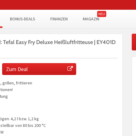
BONUS-DEALS
FINANZEN
MAGAZIN
: Tefal Easy Fry Deluxe Heißluftfritteuse | EY401D
Zum Deal
grillen, frittieren
rtionen!
stung
en: 4,2 l bzw. 1,2 kg
stellbar von 80 bis 200 °C
 W