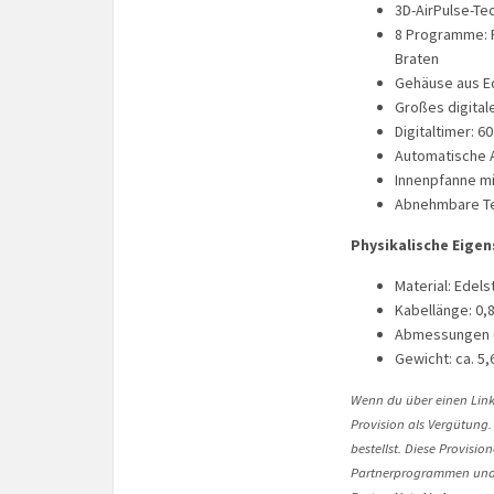
3D-AirPulse-Te
8 Programme: P
Braten
Gehäuse aus Ed
Großes digital
Digitaltimer: 6
Automatische 
Innenpfanne mi
Abnehmbare Te
Physikalische Eigen
Material: Edels
Kabellänge: 0,
Abmessungen (L 
Gewicht: ca. 5,
Wenn du über einen Link 
Provision als Vergütung.
bestellst. Diese Provisi
Partnerprogrammen und 