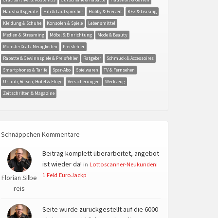
Haushaltsgeräte
Hifi & Lautsprecher
Hobby & Freizeit
KFZ & Leasing
Kleidung & Schuhe
Konsolen & Spiele
Lebensmittel
Medien & Streaming
Möbel & Einrichtung
Mode & Beauty
MonsterDealz Neuigkeiten
Preisfehler
Rabatte & Gewinnspiele & Preisfehler
Ratgeber
Schmuck & Accessoires
Smartphones & Tarife
Spar-Abo
Spielwaren
TV & Fernsehen
Urlaub, Reisen, Hotel & Flüge
Versicherungen
Werkzeug
Zeitschriften & Magazine
Schnäppchen Kommentare
Beitrag komplett überarbeitet, angebot
ist wieder da!
in
Lottoscanner-Neukunden:
1 Feld EuroJackp
Florian Silbe
reis
Seite wurde zurückgestellt auf die 6000