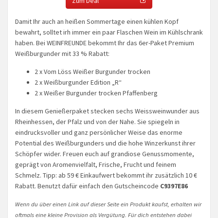
Zum Deal
Damit Ihr auch an heißen Sommertage einen kühlen Kopf
bewahrt, solltet irh immer ein paar Flaschen Wein im Kühlschrank
haben. Bei WEINFREUNDE bekommt Ihr das 6er-Paket Premium
Weißburgunder mit 33 % Rabatt:
2 x Vom Löss Weißer Burgunder trocken
2 x Weißburgunder Edition „R“
2 x Weißer Burgunder trocken Pfaffenberg
In diesem Genießerpaket stecken sechs Weissweinwunder aus
Rheinhessen, der Pfalz und von der Nahe. Sie spiegeln in
eindrucksvoller und ganz persönlicher Weise das enorme
Potential des Weißburgunders und die hohe Winzerkunst ihrer
Schöpfer wider. Freuen euch auf grandiose Genussmomente,
geprägt von Aromenvielfalt, Frische, Frucht und feinem
Schmelz. Tipp: ab 59 € Einkaufwert bekommt ihr zusätzlich 10 €
Rabatt. Benutzt dafür einfach den Gutscheincode
C9397E86
Wenn du über einen Link auf dieser Seite ein Produkt kaufst, erhalten wir
oftmals eine kleine Provision als Vergütung. Für dich entstehen dabei