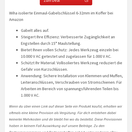
Zum Deal
Wiha isolierte Einmaul-Gabelschlüssel 6-32mm im Koffer bei
Amazon
Gabelt alles auf.
Steigert Ihre Effizienz: Verbesserte Zugänglichkeit an
Engstellen durch 15° Maulstellung.
Bietet Ihnen vollen Schutz: Jedes Werkzeug einzeln bei
10.000 V AC getestet und zugelassen für 1.000 V AC.
Schützt Ihr Material: Vollisoliertes Werkzeug reduziert die
Gefahr von Kurzschlüssen.
Anwendung: Sichere Installation von Klemmen und Muffen,
Leiteranschlüssen, Verschrauben von Stromschienen. Für
Arbeiten im Bereich von spannungsführenden Teilen bis
1.000 V AC.
Wenn du über einen Link auf dieser Seite ein Produkt kaufst, erhalten wir
oftmals eine kleine Provision als Vergütung. Für dich entstehen dabei
keinerlei Mehrkosten und dir bleibt frei wo du bestellst. Diese Provisionen
haben in keinem Fall Auswirkung auf unsere Beiträge. Zu den
Partnerprogrammen und Partnerschaften gehört unter anderem eBay