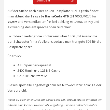
Zum Deal
Auf der Suche nach einer neuen Festplatte? Bei Digitalo findet
man aktuell die
Seagate BarraCuda 4TB
(ST4000LM024) für
79,99€ und Versandkostenfrei bei Zahlung mit Amazon Pay und
Aktivierung des entsprechenden Gutschein.
Laut Idealo verlangt die Konkurrenz über 130€ (mit Ausnahme
der Schwesterfirma Voelkner), sodass man hier gute 50€ für die
Festplatte spart.
Überblick:
4 TB Speicherkapazität
5400 U/min und 128 MB Cache
SATA-III Schnittstelle
Dieses spezielle Angebot gilt nur bis Mittwoch bzw. solange der
Vorrat reicht.
Wenn du über einen Link auf dieser Seite ein Produkt kaufst, erhalten wir
oftmals eine kleine Provision als Vergütung. Für dich entstehen dabei