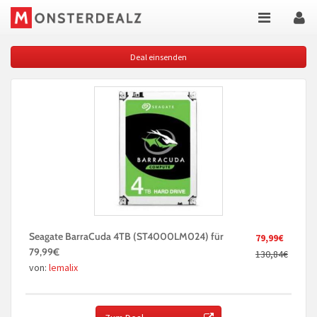
Deal einsenden
Seagate BarraCuda 4TB (ST4000LM024) für
79,99€
79,99€
130,84€
von:
lemalix