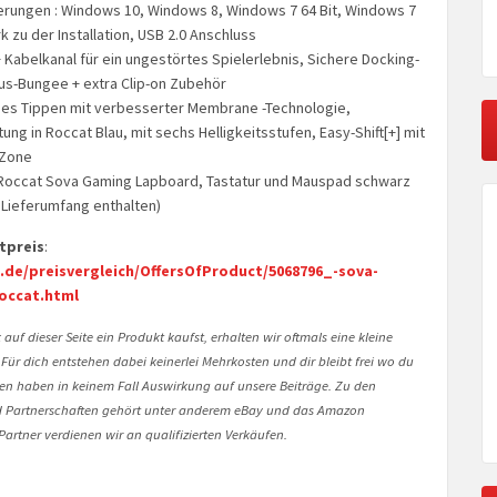
rungen : Windows 10, Windows 8, Windows 7 64 Bit, Windows 7
k zu der Installation, USB 2.0 Anschluss
Kabelkanal für ein ungestörtes Spielerlebnis, Sichere Docking-
us-Bungee + extra Clip-on Zubehör
ses Tippen mit verbesserter Membrane -Technologie,
ng in Roccat Blau, mit sechs Helligkeitsstufen, Easy-Shift[+] mit
yZone
 Roccat Sova Gaming Lapboard, Tastatur und Mauspad schwarz
 Lieferumfang enthalten)
tpreis
:
.de/preisvergleich/OffersOfProduct/5068796_-sova-
occat.html
auf dieser Seite ein Produkt kaufst, erhalten wir oftmals eine kleine
 Für dich entstehen dabei keinerlei Mehrkosten und dir bleibt frei wo du
onen haben in keinem Fall Auswirkung auf unsere Beiträge. Zu den
Partnerschaften gehört unter anderem eBay und das Amazon
artner verdienen wir an qualifizierten Verkäufen.