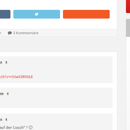
r
3 Kommentare
en
#
tch?v=rStwX3RVULE
en
#
en
#
uf der Couch" ? 🙂