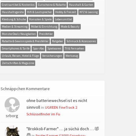
Gratisartikel & Kostenlos
Gutscheine & Rabatte
Haushalt & Garten
Haushaltsgeräte
Hifi & Lautsprecher
Hobby & Freizeit
KFZ & Leasing
Kleidung & Schuhe
Konsolen & Spiele
Lebensmittel
Medien & Streaming
Möbel & Einrichtung
Mode & Beauty
MonsterDealz Neuigkeiten
Preisfehler
Rabatte & Gewinnspiele & Preisfehler
Ratgeber
Schmuck & Accessoires
Smartphones & Tarife
Spar-Abo
Spielwaren
TV & Fernsehen
Urlaub, Reisen, Hotel & Flüge
Versicherungen
Werkzeug
Zeitschriften & Magazine
Schnäppchen Kommentare
ohne batteriewechsel ist es nicht
sinnvoll
in
UGREEN FineTrack 2
Schlüsselfinder im Fu
srborg
"Brokkoli-Farmer" … ja süchä doch … 🤣
😇
in
Spider Farmer G3000 Growbox-