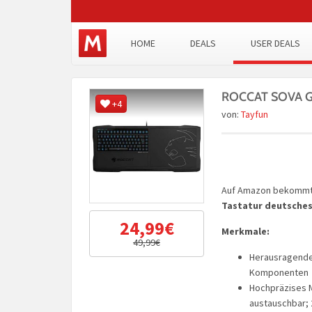
HOME
DEALS
USER DEALS
ROCCAT SOVA Ga
+4
von:
Tayfun
Auf Amazon bekommt
Tastatur deutsches
24,99€
Merkmale:
49,99€
Herausragende
Komponenten
Hochpräzises 
austauschbar; 