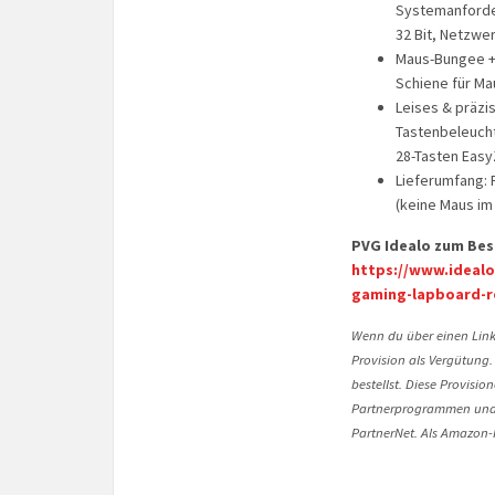
Systemanforde
32 Bit, Netzwer
Maus-Bungee + 
Schiene für Ma
Leises & präzi
Tastenbeleuchtu
28-Tasten Eas
Lieferumfang:
(keine Maus im
PVG Idealo zum Bes
https://www.idealo
gaming-lapboard-r
Wenn du über einen Link 
Provision als Vergütung.
bestellst. Diese Provisi
Partnerprogrammen und 
PartnerNet. Als Amazon-P