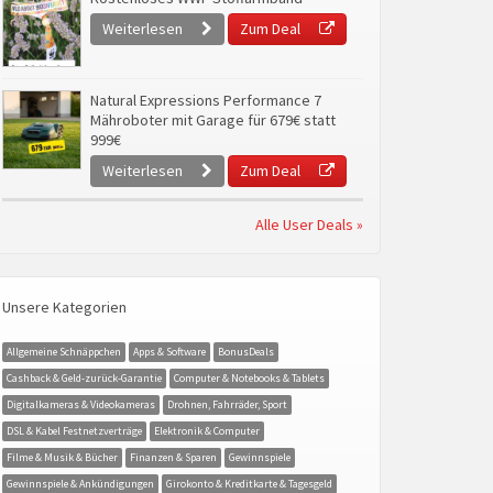
Weiterlesen
Zum Deal
Natural Expressions Performance 7
Mähroboter mit Garage für 679€ statt
999€
Weiterlesen
Zum Deal
Alle User Deals »
Unsere Kategorien
Allgemeine Schnäppchen
Apps & Software
BonusDeals
Cashback & Geld-zurück-Garantie
Computer & Notebooks & Tablets
Digitalkameras & Videokameras
Drohnen, Fahrräder, Sport
DSL & Kabel Festnetzverträge
Elektronik & Computer
Filme & Musik & Bücher
Finanzen & Sparen
Gewinnspiele
Gewinnspiele & Ankündigungen
Girokonto & Kreditkarte & Tagesgeld