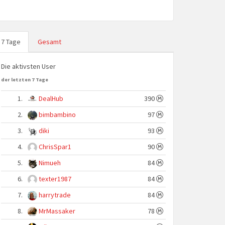
7 Tage
Gesamt
Die aktivsten User
der letzten 7 Tage
1.
DealHub
390
2.
bimbambino
97
3.
diki
93
4.
ChrisSpar1
90
5.
Nimueh
84
6.
texter1987
84
7.
harrytrade
84
8.
MrMassaker
78