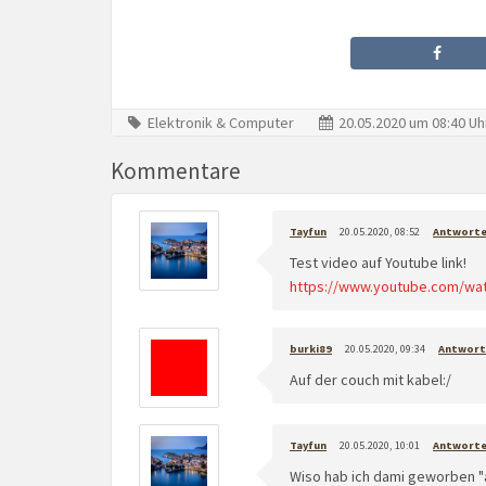
Elektronik & Computer
20.05.2020 um 08:40 Uh
Kommentare
Tayfun
20.05.2020, 08:52
Antwort
Test video auf Youtube link!
https://www.youtube.com/wa
burki89
20.05.2020, 09:34
Antwort
Auf der couch mit kabel:/
Tayfun
20.05.2020, 10:01
Antwort
Wiso hab ich dami geworben "a