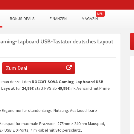
BONUS-DEALS
FINANZEN
MAGAZIN
ming-Lapboard USB-Tastatur deutsches Layout
Zum Deal
 man derzeit den
ROCCAT SOVA Gaming-Lapboard USB-
 Layout
für
24,99€
statt PVG ab
49,99€
inkl.Versand mit Prime
 Ergonomie für stundenlange Nutzung: Austauschbare
Mauspad für maximale Präzision: 275mm × 240mm Mauspad,
2× USB 2.0 Ports, 4 m Kabel mit Stolperschutz,