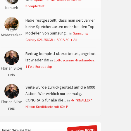
Komplettset
Nimueh
Habe festgestellt, dass man seit Jahren
keine Speicherkarten mehr bei den Top
Modellen von Samsung...
in
Samsung
MrMassaker
Galaxy S26 256GB + 50GB 5G + All
Beitrag komplett überarbeitet, angebot
ist wieder da!
in
Lottoscanner-Neukunden:
1 Feld EuroJackp
Florian Silbe
reis
Seite wurde zurückgestellt auf die 6000
Aktion. War wirklich nur einmalig.
CONGRATS für alle die...
in
🔥 *KNALLER*
Florian Silbe
Hilton Kreditkarte mit 60k P
reis
Unser Newsletter