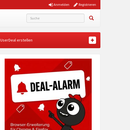
Anmelden
Registrieren
UserDeal erstellen