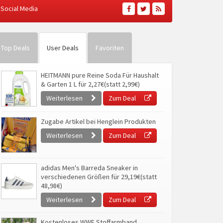
Social Media
Top Deals
User Deals
Favoriten
HEITMANN pure Reine Soda Für Haushalt
& Garten 1 L für 2,27€(statt 2,99€)
Weiterlesen
Zum Deal
Zugabe Artikel bei Henglein Produkten
Weiterlesen
Zum Deal
adidas Men's Barreda Sneaker in
verschiedenen Größen für 29,19€(statt
48,98€)
Weiterlesen
Zum Deal
Kostenloses WWF Stoffarmband