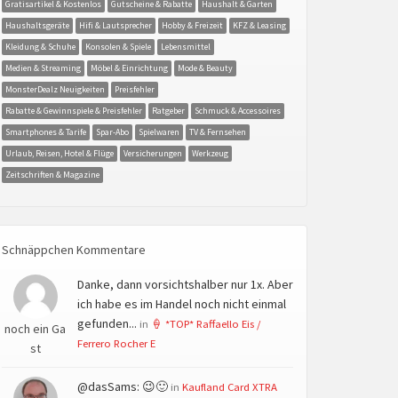
Gratisartikel & Kostenlos
Gutscheine & Rabatte
Haushalt & Garten
Haushaltsgeräte
Hifi & Lautsprecher
Hobby & Freizeit
KFZ & Leasing
Kleidung & Schuhe
Konsolen & Spiele
Lebensmittel
Medien & Streaming
Möbel & Einrichtung
Mode & Beauty
MonsterDealz Neuigkeiten
Preisfehler
Rabatte & Gewinnspiele & Preisfehler
Ratgeber
Schmuck & Accessoires
Smartphones & Tarife
Spar-Abo
Spielwaren
TV & Fernsehen
Urlaub, Reisen, Hotel & Flüge
Versicherungen
Werkzeug
Zeitschriften & Magazine
Schnäppchen Kommentare
Danke, dann vorsichtshalber nur 1x. Aber
ich habe es im Handel noch nicht einmal
gefunden...
in
🍦 *TOP* Raffaello Eis /
noch ein Ga
Ferrero Rocher E
st
@dasSams: 😉🙂
in
Kaufland Card XTRA