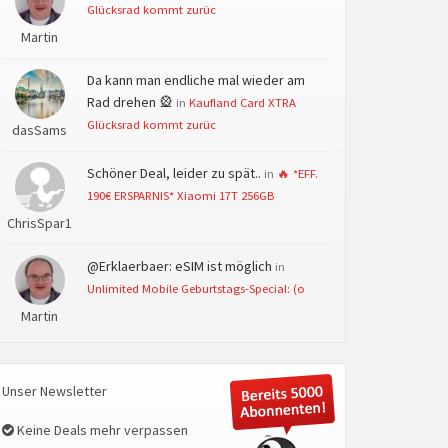
Glücksrad kommt zurüc
Martin
Da kann man endliche mal wieder am
Rad drehen 🎡
in
Kaufland Card XTRA
Glücksrad kommt zurüc
dasSams
Schöner Deal, leider zu spät..
in
🔥 *EFF.
190€ ERSPARNIS* Xiaomi 17T 256GB
ChrisSpar1
@Erklaerbaer: eSIM ist möglich
in
Unlimited Mobile Geburtstags-Special: (o
Martin
Unser Newsletter
Keine Deals mehr verpassen