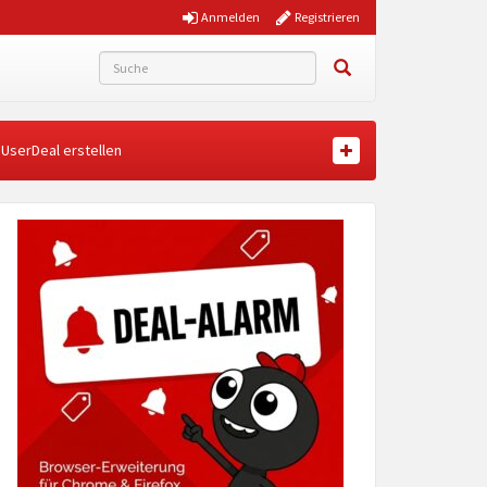
Anmelden
Registrieren
UserDeal erstellen