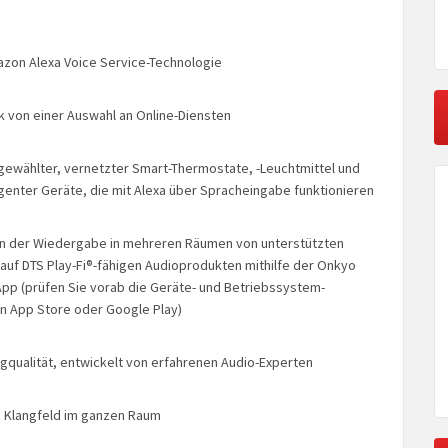
azon Alexa Voice Service-Technologie
k von einer Auswahl an Online-Diensten
ewählter, vernetzter Smart-Thermostate, -Leuchtmittel und
ligenter Geräte, die mit Alexa über Spracheingabe funktionieren
on der Wiedergabe in mehreren Räumen von unterstützten
auf DTS Play-Fi®-fähigen Audioprodukten mithilfe der Onkyo
App (prüfen Sie vorab die Geräte- und Betriebssystem-
 in App Store oder Google Play)
ngqualität, entwickelt von erfahrenen Audio-Experten
es Klangfeld im ganzen Raum