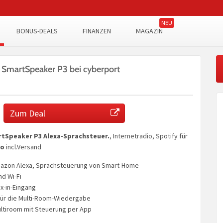
BONUS-DEALS
FINANZEN
MAGAZIN
martSpeaker P3 bei cyberport
Zum Deal
tSpeaker P3 Alexa-Sprachsteuer.
, Internetradio, Spotify für
ro
incl.Versand
mazon Alexa, Sprachsteuerung von Smart-Home
nd Wi-Fi
x-in-Eingang
für die Multi-Room-Wiedergabe
ultiroom mit Steuerung per App