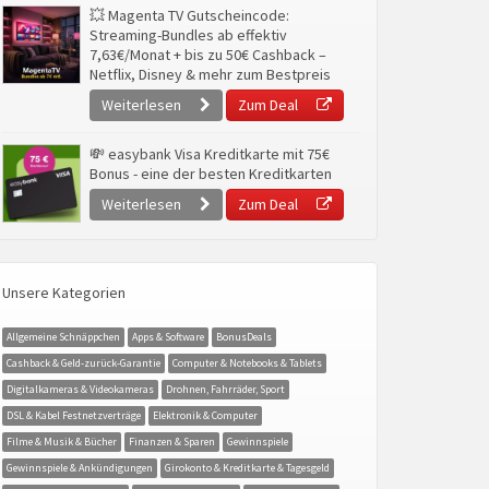
💥 Magenta TV Gutscheincode:
Streaming-Bundles ab effektiv
7,63€/Monat + bis zu 50€ Cashback –
Netflix, Disney & mehr zum Bestpreis
Weiterlesen
Zum Deal
💸 easybank Visa Kreditkarte mit 75€
Bonus - eine der besten Kreditkarten
Weiterlesen
Zum Deal
Unsere Kategorien
Allgemeine Schnäppchen
Apps & Software
BonusDeals
Cashback & Geld-zurück-Garantie
Computer & Notebooks & Tablets
Digitalkameras & Videokameras
Drohnen, Fahrräder, Sport
DSL & Kabel Festnetzverträge
Elektronik & Computer
Filme & Musik & Bücher
Finanzen & Sparen
Gewinnspiele
Gewinnspiele & Ankündigungen
Girokonto & Kreditkarte & Tagesgeld