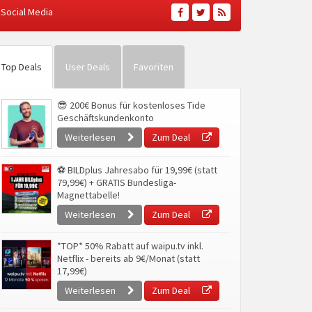
Social Media
Top Deals
User Deals
Favoriten
😎 200€ Bonus für kostenloses Tide
Geschäftskundenkonto
Weiterlesen
Zum Deal
⚽ BILDplus Jahresabo für 19,99€ (statt
79,99€) + GRATIS Bundesliga-
Magnettabelle!
Weiterlesen
Zum Deal
*TOP* 50% Rabatt auf waipu.tv inkl.
Netflix - bereits ab 9€/Monat (statt
17,99€)
Weiterlesen
Zum Deal