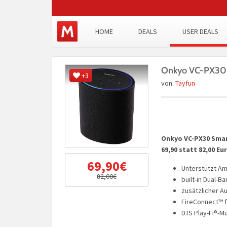
HOME
DEALS
USER DEALS
Onkyo VC-PX30 S
+3
von:
Tayfun
Onkyo VC-PX30 Smar
69,90 statt 82,00 Eu
69,90€
Unterstützt A
82,00€
built-in Dual-Ba
zusätzlicher Au
FireConnect™ 
DTS Play-Fi®-M