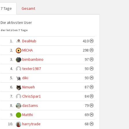
7 Tage
Gesamt
Die aktivsten User
der letzten 7 Tage
1.
DealHub
410
2.
MlCHA
298
3.
bimbambino
97
4.
texter1987
93
5.
diki
93
6.
Nimueh
87
7.
ChrisSpar1
84
8.
dasSams
79
9.
Matthi
69
10.
harrytrade
68