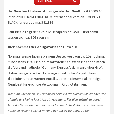
Zum Deal
Bei
Gearbest
bekommt man gerade den
OnePlus 6
A6000 4G
Phablet 8GB RAM 128GB ROM International Version – MIDNIGHT
BLACK für gerade mal
391,38€!
Laut Idealo liegt der aktuelle Bestpreis bei 450,-€ und somit
lassen sich ca.
60€ sparen
!
Hier nochmal der obligatorische Hinweis:
Normalerweise fallen ab einem Bestellwert von ca. 26€ nochmal
mindestens 19% Einfuhrumsatzsteuer an. Wählt ihr aber einfach
die Versandmethode “Germany Express”, dann wird über Groß-
Britannien geliefert und etwaige zusätzliche Zollgebühren und
die Einfuhrumsatzsteuer entfällt. Denn in diesem Fall erledigt
Gearbest für euch die Verzollung in Groß-Britannien.
Wenn du über einen Link auf dieser Seite ein Produkt kaufst, erhalten wir
oftmals eine kleine Provision als Vergütung. Für dich entstehen dabei
keinerlei Mehrkosten und dir bleibt frei wo du bestellst. Diese Provisionen
haben in keinem Fall Auswirkung auf unsere Beiträge. Zu den