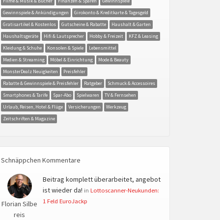
Filme & Musik & Bücher
Finanzen & Sparen
Gewinnspiele
Gewinnspiele & Ankündigungen
Girokonto & Kreditkarte & Tagesgeld
Gratisartikel & Kostenlos
Gutscheine & Rabatte
Haushalt & Garten
Haushaltsgeräte
Hifi & Lautsprecher
Hobby & Freizeit
KFZ & Leasing
Kleidung & Schuhe
Konsolen & Spiele
Lebensmittel
Medien & Streaming
Möbel & Einrichtung
Mode & Beauty
MonsterDealz Neuigkeiten
Preisfehler
Rabatte & Gewinnspiele & Preisfehler
Ratgeber
Schmuck & Accessoires
Smartphones & Tarife
Spar-Abo
Spielwaren
TV & Fernsehen
Urlaub, Reisen, Hotel & Flüge
Versicherungen
Werkzeug
Zeitschriften & Magazine
Schnäppchen Kommentare
Beitrag komplett überarbeitet, angebot
ist wieder da!
in
Lottoscanner-Neukunden:
1 Feld EuroJackp
Florian Silbe
reis