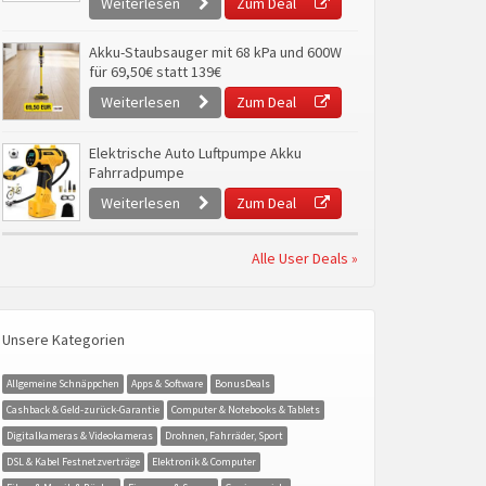
Weiterlesen
Zum Deal
Akku-Staubsauger mit 68 kPa und 600W
für 69,50€ statt 139€
Weiterlesen
Zum Deal
Elektrische Auto Luftpumpe Akku
Fahrradpumpe
Weiterlesen
Zum Deal
Alle User Deals »
Unsere Kategorien
Allgemeine Schnäppchen
Apps & Software
BonusDeals
Cashback & Geld-zurück-Garantie
Computer & Notebooks & Tablets
Digitalkameras & Videokameras
Drohnen, Fahrräder, Sport
DSL & Kabel Festnetzverträge
Elektronik & Computer