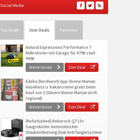
Social Media
Top Deals
User Deals
Favoriten
Natural Expressions Performance 7
Mähroboter mit Garage für 679€ statt
999€
Weiterlesen
Zum Deal
Edeka (Nordwest) App: Bonne Maman
Haselnuss u. Kakaocreme gratis beim
Kauf von 2 Gläsern Bonne Maman (evtl.
regional)
Weiterlesen
Zum Deal
(Refurbished) Roborock Q7 L5+
Saugroboter Automatischer
Staubentleerung Dual Anti-TangleSystem