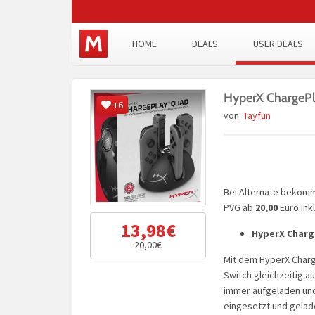
HOME
DEALS
USER DEALS
HyperX ChargePl
+6
von:
Tayfun
Bei Alternate bekomm
PVG ab
20,00
Euro ink
13,98€
HyperX Charg
20,00€
Mit dem HyperX Charge
Switch gleichzeitig a
immer aufgeladen und 
eingesetzt und gelad