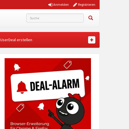
Anmelden
Registrieren
UserDeal erstellen