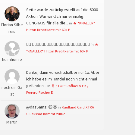
Seite wurde zurückgestellt auf die 6000
Aktion. War wirklich nur einmalig.
CONGRATS für alle die...
in
🔥 *KNALLER*
Florian Silbe
Hilton Kreditkarte mit 60k P
reis
👍🏻 👍🏻👍🏻👍🏻👍🏻👍🏻👍🏻👍🏻👍🏻👍🏻👍🏻👍🏻👍🏻
in
🔥
*KNALLER* Hilton Kreditkarte mit 60k P
heimhomie
Danke, dann vorsichtshalber nur 1x. Aber
ich habe es im Handel noch nicht einmal
gefunden...
in
🍦 *TOP* Raffaello Eis /
noch ein Ga
Ferrero Rocher E
st
@dasSams: 😉🙂
in
Kaufland Card XTRA
Glücksrad kommt zurüc
Martin