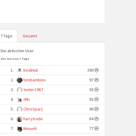
7 Tage
Gesamt
Die aktivsten User
der letzten 7 Tage
1.
DealHub
390
2.
bimbambino
97
3.
texter1987
93
4.
diki
93
5.
ChrisSpar1
90
6.
harrytrade
84
7.
Nimueh
77