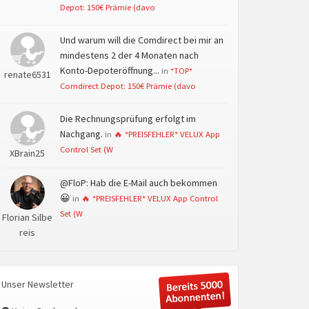
Depot: 150€ Prämie (davo
Und warum will die Comdirect bei mir an
mindestens 2 der 4 Monaten nach
Konto-Depoteröffnung...
in
*TOP*
renate6531
Comdirect Depot: 150€ Prämie (davo
Die Rechnungsprüfung erfolgt im
Nachgang.
in
🔥 *PREISFEHLER* VELUX App
Control Set (W
XBrain25
@FloP: Hab die E-Mail auch bekommen
😀
in
🔥 *PREISFEHLER* VELUX App Control
Set (W
Florian Silbe
reis
Unser Newsletter