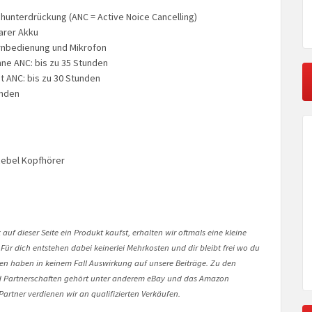
hunterdrückung (ANC = Active Noice Cancelling)
arer Akku
rnbedienung und Mikrofon
hne ANC: bis zu 35 Stunden
t ANC: bis zu 30 Stunden
unden
Rebel Kopfhörer
auf dieser Seite ein Produkt kaufst, erhalten wir oftmals eine kleine
 Für dich entstehen dabei keinerlei Mehrkosten und dir bleibt frei wo du
onen haben in keinem Fall Auswirkung auf unsere Beiträge. Zu den
Partnerschaften gehört unter anderem eBay und das Amazon
artner verdienen wir an qualifizierten Verkäufen.