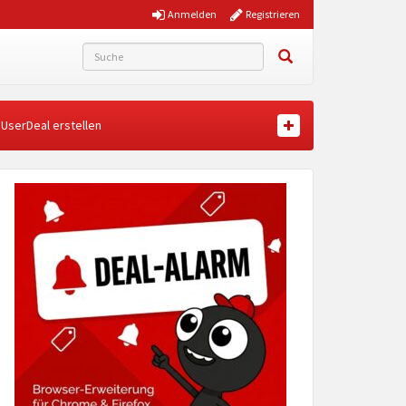
Anmelden
Registrieren
UserDeal erstellen