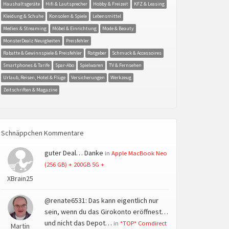
Haushaltsgeräte
Hifi & Lautsprecher
Hobby & Freizeit
KFZ & Leasing
Kleidung & Schuhe
Konsolen & Spiele
Lebensmittel
Medien & Streaming
Möbel & Einrichtung
Mode & Beauty
MonsterDealz Neuigkeiten
Preisfehler
Rabatte & Gewinnspiele & Preisfehler
Ratgeber
Schmuck & Accessoires
Smartphones & Tarife
Spar-Abo
Spielwaren
TV & Fernsehen
Urlaub, Reisen, Hotel & Flüge
Versicherungen
Werkzeug
Zeitschriften & Magazine
Schnäppchen Kommentare
guter Deal… Danke
in
Apple MacBook Neo
(256 GB) + 200GB 5G +
XBrain25
@renate6531: Das kann eigentlich nur
sein, wenn du das Girokonto eröffnest…
und nicht das Depot…
in
*TOP* Comdirect
Martin