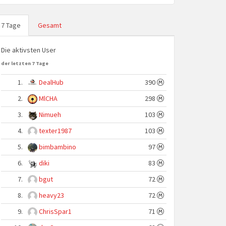
7 Tage
Gesamt
Die aktivsten User
der letzten 7 Tage
1.
DealHub
390
2.
MlCHA
298
3.
Nimueh
103
4.
texter1987
103
5.
bimbambino
97
6.
diki
83
7.
bgut
72
8.
heavy23
72
9.
ChrisSpar1
71