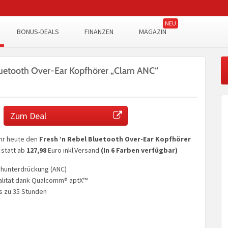
BONUS-DEALS
FINANZEN
MAGAZIN
Bluetooth Over-Ear Kopfhörer „Clam ANC“
Zum Deal
hr heute den
Fresh ’n Rebel Bluetooth Over-Ear Kopfhörer
statt ab
127,98
Euro inkl.Versand
(In 6 Farben verfügbar)
chunterdrückung (ANC)
alität dank Qualcomm® aptX™
is zu 35 Stunden