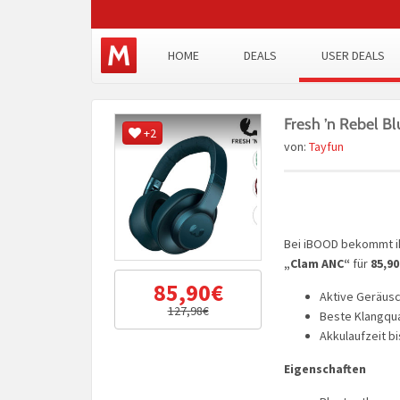
HOME
DEALS
USER DEALS
Fresh ’n Rebel 
+2
von:
Tayfun
Bei iBOOD bekommt i
„Clam ANC“
für
85,90
85,90€
Aktive Geräus
127,98€
Beste Klangqu
Akkulaufzeit b
Eigenschaften