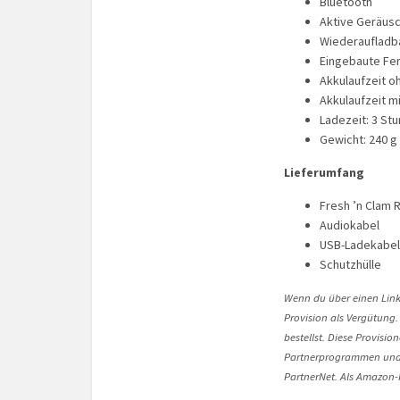
Bluetooth
Aktive Geräusc
Wiederaufladb
Eingebaute Fe
Akkulaufzeit o
Akkulaufzeit mi
Ladezeit: 3 St
Gewicht: 240 g
Lieferumfang
Fresh ’n Clam 
Audiokabel
USB-Ladekabel
Schutzhülle
Wenn du über einen Link 
Provision als Vergütung.
bestellst. Diese Provisi
Partnerprogrammen und 
PartnerNet. Als Amazon-P