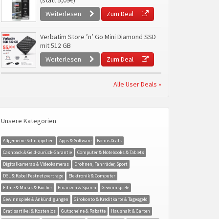
(statt 5,09€)
Weiterlesen
Zum Deal
Verbatim Store ’n’ Go Mini Diamond SSD
mit 512 GB
Weiterlesen
Zum Deal
Alle User Deals »
Unsere Kategorien
Allgemeine Schnäppchen
Apps & Software
BonusDeals
Cashback & Geld-zurück-Garantie
Computer & Notebooks & Tablets
Digitalkameras & Videokameras
Drohnen, Fahrräder, Sport
DSL & Kabel Festnetzverträge
Elektronik & Computer
Filme & Musik & Bücher
Finanzen & Sparen
Gewinnspiele
Gewinnspiele & Ankündigungen
Girokonto & Kreditkarte & Tagesgeld
Gratisartikel & Kostenlos
Gutscheine & Rabatte
Haushalt & Garten