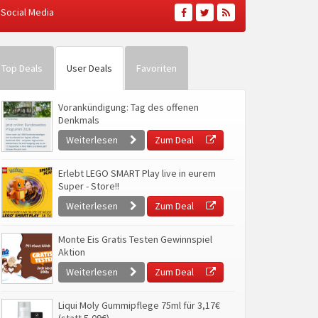
Social Media
Top Deals
User Deals
Favoriten
Vorankündigung: Tag des offenen
Denkmals
Weiterlesen
Zum Deal
Erlebt LEGO SMART Play live in eurem
Super - Store!!
Weiterlesen
Zum Deal
Monte Eis Gratis Testen Gewinnspiel
Aktion
Weiterlesen
Zum Deal
Liqui Moly Gummipflege 75ml für 3,17€