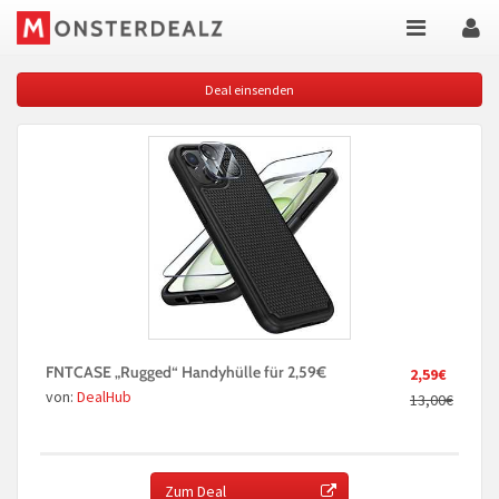
Deal einsenden
FNTCASE „Rugged“ Handyhülle für 2,59€
2,59€
von:
DealHub
13,00€
Zum Deal