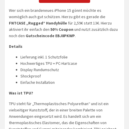
Wer sich ein brandeneues iPhone 15 gönnt möchte es
womöglich auch gut schützen. Hierzu gibt es gerade die
FNTCASE „Rugged“ Handyhülle
für 2,59€ statt 13€. Hierzu
aktiviert ihr einfach den
50% Coupon
und nutzt zusätzlich dazu
noch den
Gutscheincode EBJ8PKWP
.
Details
Lieferung inkl. 1 Schutzfolie
Hochwertiges TPU + PC-Hartcase
Display Rundumschutz
Shockproof
Einfache Installation
Was ist TPU?
TPU steht für „Thermoplastisches Polyurethan“ und ist ein
vielseitiger Kunststoff, der in einer breiten Palette von
Anwendungen eingesetzt wird. Es handelt sich um ein
thermoplastisches Elastomer, das die Eigenschaften von
Kunststoffen und Gummi miteinander kombiniert. TPU zeichnet