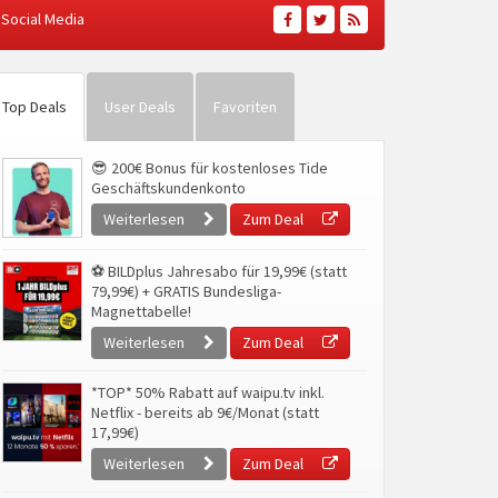
Social Media
Top Deals
User Deals
Favoriten
😎 200€ Bonus für kostenloses Tide
Geschäftskundenkonto
Weiterlesen
Zum Deal
⚽ BILDplus Jahresabo für 19,99€ (statt
79,99€) + GRATIS Bundesliga-
Magnettabelle!
Weiterlesen
Zum Deal
*TOP* 50% Rabatt auf waipu.tv inkl.
Netflix - bereits ab 9€/Monat (statt
17,99€)
Weiterlesen
Zum Deal