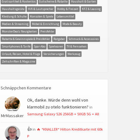
Gratisartikel & Kostenlos
Gutscheine & Rabatte
Haushalt & Garten
Haushaltsgeräte
Hifi & Lautsprecher
Hobby & Freizeit
KFZ & Leasing
Kleidung & Schuhe
Konsolen & Spiele
Lebensmittel
Medien & Streaming
Möbel & Einrichtung
Mode & Beauty
MonsterDealz Neuigkeiten
Preisfehler
Rabatte & Gewinnspiele & Preisfehler
Ratgeber
Schmuck & Accessoires
Smartphones & Tarife
Spar-Abo
Spielwaren
TV & Fernsehen
Urlaub, Reisen, Hotel & Flüge
Versicherungen
Werkzeug
Zeitschriften & Magazine
Schnäppchen Kommentare
Ok, danke. Würde denn wohl von
klarmobil zu otelo funktionieren?
in
Samsung Galaxy S26 256GB + 50GB 5G + All
MrMassaker
👍
in
🔥 *KNALLER* Hilton Kreditkarte mit 60k
P