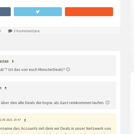
r
3 Kommentare
orten
#
Hub“? Ist das von euch MonsterDealz? 🙂
n
#
 über den alle Deals die bspw. als Gast reinkommen laufen. 🙂
2.09.2023, 19:47
#
ername des Accounts mit dem wir Deals in unser Netzwerk von