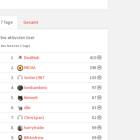
7 Tage
Gesamt
Die aktivsten User
der letzten 7 Tage
1.
DealHub
410
2.
MlCHA
298
3.
texter1987
103
4.
bimbambino
97
5.
Nimueh
87
6.
diki
83
7.
ChrisSpar1
82
8.
harrytrade
69
9.
BRAndrew
69