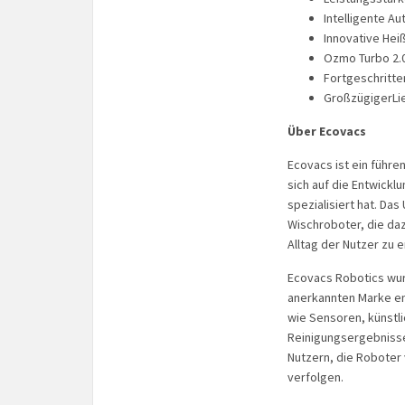
Intelligente A
Innovative He
Ozmo Turbo 2.
Fortgeschritt
GroßzügigerLi
Über Ecovacs
Ecovacs ist ein führ
sich auf die Entwickl
spezialisiert hat. Da
Wischroboter, die da
Alltag der Nutzer zu e
Ecovacs Robotics wur
anerkannten Marke ent
wie Sensoren, künstli
Reinigungsergebnisse
Nutzern, die Roboter 
verfolgen.