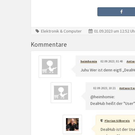
Elektronik & Computer
01.09.2023 um 12:52 Uh
Kommentare
heimhomie
02.09.2023, 01:40
Antw
Juhu Wer ist denn eigtl „Deal
02.09.2023, 10:21
Antworte
@heimhomie:
DealHub heißt der "User"
Florian Silbereis
0
DealHub ist der Us