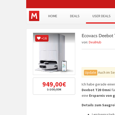
HOME
DEALS
USER DEALS
Ecovacs Deebot
+16
von:
DealHub
Update
Auch im Se
949,00€
Ich habe gerade ein
1.100,00€
Deebot T20 Omni
fü
eine
Ersparnis von g
Details zum Saugr
Leistungsstark