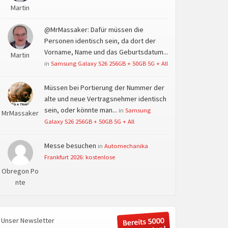
Martin
@MrMassaker: Dafür müssen die
Personen identisch sein, da dort der
Vorname, Name und das Geburtsdatum...
Martin
in
Samsung Galaxy S26 256GB + 50GB 5G + All
Müssen bei Portierung der Nummer der
alte und neue Vertragsnehmer identisch
sein, oder könnte man...
in
Samsung
MrMassaker
Galaxy S26 256GB + 50GB 5G + All
Messe besuchen
in
Automechanika
Frankfurt 2026: kostenlose
Obregon Po
nte
Unser Newsletter