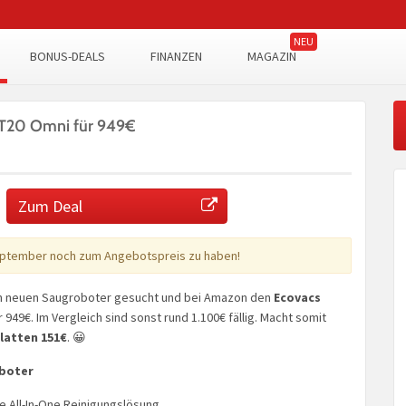
BONUS-DEALS
FINANZEN
MAGAZIN
 T20 Omni für 949€
Zum Deal
ptember noch zum Angebotspreis zu haben!
en neuen Saugroboter gesucht und bei Amazon den
Ecovacs
r 949€. Im Vergleich sind sonst rund 1.100€ fällig. Macht somit
latten 151€
. 😀
oboter
e All-In-One Reinigungslösung