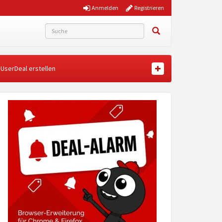
Anmelden
Registrieren
UserDeal erstellen