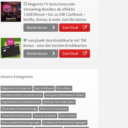
💥 Magenta TV Gutscheincode:
Streaming-Bundles ab effektiv
7,63€/Monat + bis zu 50€ Cashback –
Netflix, Disney & mehr zum Bestpreis
Weiterlesen
Zum Deal
💸 easybank Visa Kreditkarte mit 75€
Bonus - eine der besten Kreditkarten
Weiterlesen
Zum Deal
Unsere Kategorien
Allgemeine Schnäppchen
Apps & Software
BonusDeals
Cashback & Geld-zurück-Garantie
Computer & Notebooks & Tablets
Digitalkameras & Videokameras
Drohnen, Fahrräder, Sport
DSL & Kabel Festnetzverträge
Elektronik & Computer
Filme & Musik & Bücher
Finanzen & Sparen
Gewinnspiele
Gewinnspiele & Ankündigungen
Girokonto & Kreditkarte & Tagesgeld