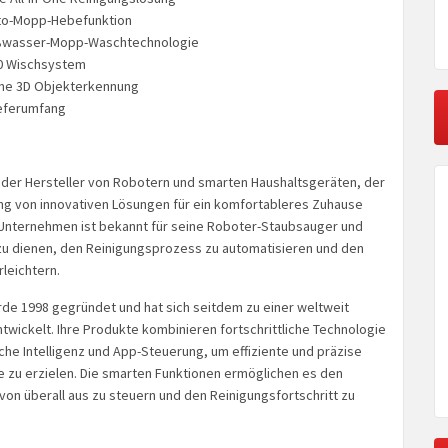
uto-Mopp-Hebefunktion
ißwasser-Mopp-Waschtechnologie
0 Wischsystem
ene 3D Objekterkennung
eferumfang
ender Hersteller von Robotern und smarten Haushaltsgeräten, der
ung von innovativen Lösungen für ein komfortableres Zuhause
s Unternehmen ist bekannt für seine Roboter-Staubsauger und
zu dienen, den Reinigungsprozess zu automatisieren und den
rleichtern.
de 1998 gegründet und hat sich seitdem zu einer weltweit
wickelt. Ihre Produkte kombinieren fortschrittliche Technologie
che Intelligenz und App-Steuerung, um effiziente und präzise
 zu erzielen. Die smarten Funktionen ermöglichen es den
von überall aus zu steuern und den Reinigungsfortschritt zu