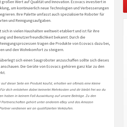
großen Wert auf Qualität und Innovation. Ecovacs investiert in
klung, um kontinuierlich neue Technologien und Verbesserungen
tegrieren. Ihre Palette umfasst auch spezialisierte Roboter für
rten und Reinigungsaufgaben.
sich in vielen Haushalten weltweit etabliert und ist für ihre
tung und Benutzerfreundlichkeit bekannt. Durch die
Reinigungsprozessen tragen die Produkte von Ecovacs dazu bei,
ren und den Wohnkomfort zu steigern.
überlegt sich einen Saugroboter anzuschaffen sollte sich dieses
anschauen. Die Geräte von Ecovacs gehören ganz klar zu den
rkt.
auf dieser Seite ein Produkt kaufst, erhalten wir oftmals eine kleine
 Für dich entstehen dabei keinerlei Mehrkosten und dir bleibt frei wo du
onen haben in keinem Fall Auswirkung auf unsere Beiträge. Zu den
Partnerschaften gehört unter anderem eBay und das Amazon
artner verdienen wir an qualifizierten Verkäufen.