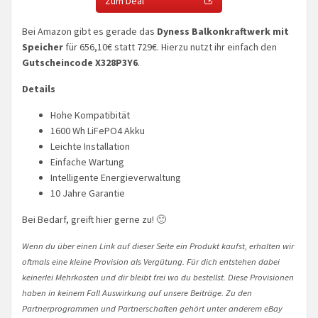
Zum Deal
Bei Amazon gibt es gerade das
Dyness Balkonkraftwerk mit
Speicher
für 656,10€ statt 729€. Hierzu nutzt ihr einfach den
Gutscheincode X328P3Y6
.
Details
Hohe Kompatibität
1600 Wh LiFePO4 Akku
Leichte Installation
Einfache Wartung
Intelligente Energieverwaltung
10 Jahre Garantie
Bei Bedarf, greift hier gerne zu! 🙂
Wenn du über einen Link auf dieser Seite ein Produkt kaufst, erhalten wir
oftmals eine kleine Provision als Vergütung. Für dich entstehen dabei
keinerlei Mehrkosten und dir bleibt frei wo du bestellst. Diese Provisionen
haben in keinem Fall Auswirkung auf unsere Beiträge. Zu den
Partnerprogrammen und Partnerschaften gehört unter anderem eBay