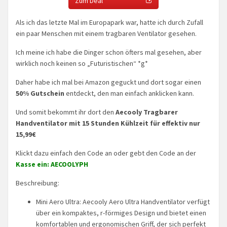
Zum Deal
Als ich das letzte Mal im Europapark war, hatte ich durch Zufall
ein paar Menschen mit einem tragbaren Ventilator gesehen.
Ich meine ich habe die Dinger schon öfters mal gesehen, aber
wirklich noch keinen so „Futuristischen“ *g*
Daher habe ich mal bei Amazon geguckt und dort sogar einen
50% Gutschein
entdeckt, den man einfach anklicken kann.
Und somit bekommt ihr dort den
Aecooly Tragbarer
Handventilator mit 15 Stunden Kühlzeit für effektiv nur
15,99€
Klickt dazu einfach den Code an oder gebt den Code an der
Kasse ein: AECOOLYPH
Beschreibung:
Mini Aero Ultra: Aecooly Aero Ultra Handventilator verfügt
über ein kompaktes, r-förmiges Design und bietet einen
komfortablen und ergonomischen Griff, der sich perfekt