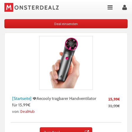
Deal einsenden
[Startseite]
🪭Aecooly tragbarer Handventilator
15,99€
für 15,99€
31,99€
von:
DealHub