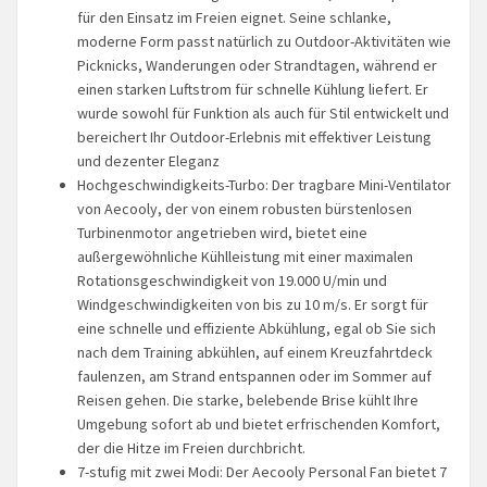
für den Einsatz im Freien eignet. Seine schlanke,
moderne Form passt natürlich zu Outdoor-Aktivitäten wie
Picknicks, Wanderungen oder Strandtagen, während er
einen starken Luftstrom für schnelle Kühlung liefert. Er
wurde sowohl für Funktion als auch für Stil entwickelt und
bereichert Ihr Outdoor-Erlebnis mit effektiver Leistung
und dezenter Eleganz
Hochgeschwindigkeits-Turbo: Der tragbare Mini-Ventilator
von Aecooly, der von einem robusten bürstenlosen
Turbinenmotor angetrieben wird, bietet eine
außergewöhnliche Kühlleistung mit einer maximalen
Rotationsgeschwindigkeit von 19.000 U/min und
Windgeschwindigkeiten von bis zu 10 m/s. Er sorgt für
eine schnelle und effiziente Abkühlung, egal ob Sie sich
nach dem Training abkühlen, auf einem Kreuzfahrtdeck
faulenzen, am Strand entspannen oder im Sommer auf
Reisen gehen. Die starke, belebende Brise kühlt Ihre
Umgebung sofort ab und bietet erfrischenden Komfort,
der die Hitze im Freien durchbricht.
7-stufig mit zwei Modi: Der Aecooly Personal Fan bietet 7