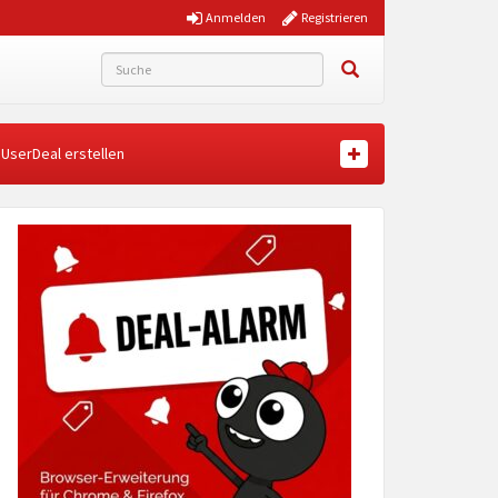
Anmelden
Registrieren
UserDeal erstellen