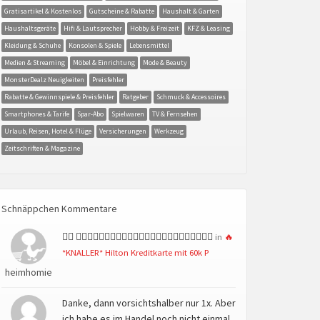
Gratisartikel & Kostenlos
Gutscheine & Rabatte
Haushalt & Garten
Haushaltsgeräte
Hifi & Lautsprecher
Hobby & Freizeit
KFZ & Leasing
Kleidung & Schuhe
Konsolen & Spiele
Lebensmittel
Medien & Streaming
Möbel & Einrichtung
Mode & Beauty
MonsterDealz Neuigkeiten
Preisfehler
Rabatte & Gewinnspiele & Preisfehler
Ratgeber
Schmuck & Accessoires
Smartphones & Tarife
Spar-Abo
Spielwaren
TV & Fernsehen
Urlaub, Reisen, Hotel & Flüge
Versicherungen
Werkzeug
Zeitschriften & Magazine
Schnäppchen Kommentare
👍🏻 👍🏻👍🏻👍🏻👍🏻👍🏻👍🏻👍🏻👍🏻👍🏻👍🏻👍🏻👍🏻
in
🔥
*KNALLER* Hilton Kreditkarte mit 60k P
heimhomie
Danke, dann vorsichtshalber nur 1x. Aber
ich habe es im Handel noch nicht einmal