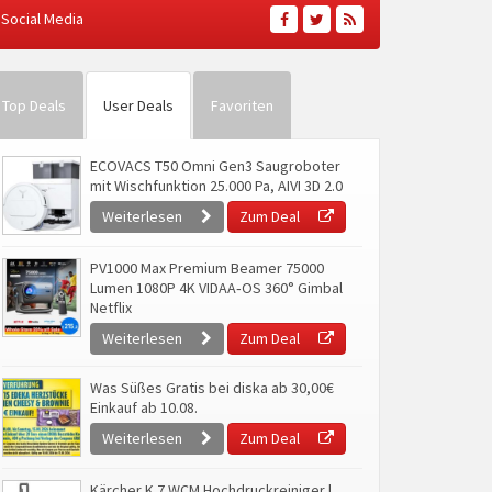
Social Media
Top Deals
User Deals
Favoriten
ECOVACS T50 Omni Gen3 Saugroboter
mit Wischfunktion 25.000 Pa, AIVI 3D 2.0
Weiterlesen
Zum Deal
PV1000 Max Premium Beamer 75000
Lumen 1080P 4K VIDAA‑OS 360° Gimbal
Netflix
Weiterlesen
Zum Deal
Was Süßes Gratis bei diska ab 30,00€
Einkauf ab 10.08.
Weiterlesen
Zum Deal
Kärcher K 7 WCM Hochdruckreiniger |