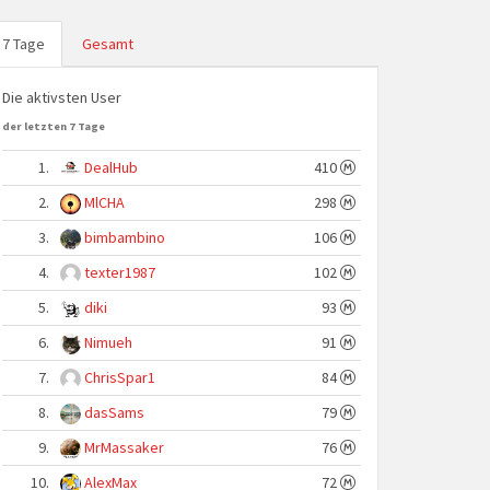
7 Tage
Gesamt
Die aktivsten User
der letzten 7 Tage
1.
DealHub
410
2.
MlCHA
298
3.
bimbambino
106
4.
texter1987
102
5.
diki
93
6.
Nimueh
91
7.
ChrisSpar1
84
8.
dasSams
79
9.
MrMassaker
76
10.
AlexMax
72