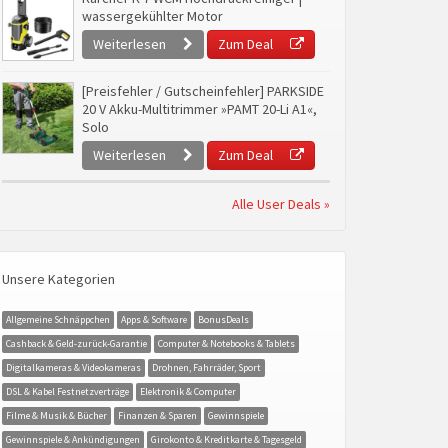
wassergekühlter Motor
Weiterlesen
Zum Deal
[Preisfehler / Gutscheinfehler] PARKSIDE
20 V Akku-Multitrimmer »PAMT 20-Li A1«,
Solo
Weiterlesen
Zum Deal
Alle User Deals »
Unsere Kategorien
Allgemeine Schnäppchen
Apps & Software
BonusDeals
Cashback & Geld-zurück-Garantie
Computer & Notebooks & Tablets
Digitalkameras & Videokameras
Drohnen, Fahrräder, Sport
DSL & Kabel Festnetzverträge
Elektronik & Computer
Filme & Musik & Bücher
Finanzen & Sparen
Gewinnspiele
Gewinnspiele & Ankündigungen
Girokonto & Kreditkarte & Tagesgeld