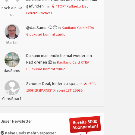
gefunden...
in
🍦 *TOP* Raffaello Eis /
noch ein Ga
Ferrero Rocher E
st
@dasSams: 😉🙂
in
Kaufland Card XTRA
Glücksrad kommt zurüc
Martin
Da kann man endliche mal wieder am
Rad drehen 🎡
in
Kaufland Card XTRA
Glücksrad kommt zurüc
dasSams
Schöner Deal, leider zu spät..
in
🔥 *EFF.
190€ ERSPARNIS* Xiaomi 17T 256GB
ChrisSpar1
Unser Newsletter
Keine Deals mehr verpassen