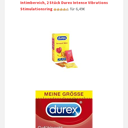
Intimbereich, 2 Stück Durex Intense Vibrations
Stimulationsring
für 6,49€