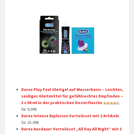
Durex Play Feel Gleitgel auf Wasserbasis – Leichtes,
seidiges Gleitmittel für gefühlsechtes Empfinden –
3 x 50 ml in der praktischen Dosierflasche
für 9,99€
Durex Intense Explosion Vorteilsset mit 2 Artikeln
für 25,99€
Durex Ausdauer Vorteilsset „All Day All Night“ mit 3