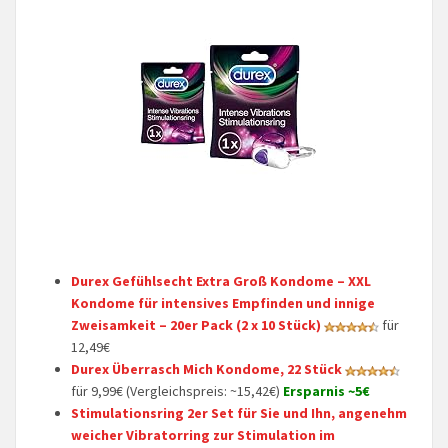
Durex Gefühlsecht Extra Groß Kondome – XXL
Kondome für intensives Empfinden und innige
Zweisamkeit – 20er Pack (2 x 10 Stück)
für
12,49€
Durex Überrasch Mich Kondome, 22 Stück
für 9,99€ (Vergleichspreis: ~15,42€)
Ersparnis ~5€
Stimulationsring 2er Set für Sie und Ihn, angenehm
weicher Vibratorring zur Stimulation im