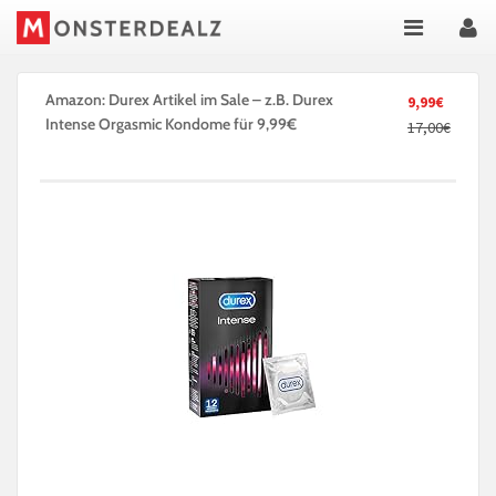
Amazon: Durex Artikel im Sale – z.B. Durex
9,99€
Intense Orgasmic Kondome für 9,99€
17,00€