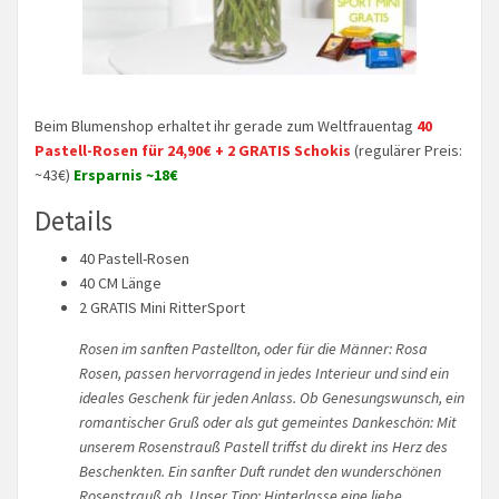
Beim Blumenshop erhaltet ihr gerade zum Weltfrauentag
40
Pastell-Rosen für 24,90€ + 2 GRATIS Schokis
(regulärer Preis:
~43€)
Ersparnis ~18€
Details
40 Pastell-Rosen
40 CM Länge
2 GRATIS Mini RitterSport
Rosen im sanften Pastellton, oder für die Männer: Rosa
Rosen, passen hervorragend in jedes Interieur und sind ein
ideales Geschenk für jeden Anlass. Ob Genesungswunsch, ein
romantischer Gruß oder als gut gemeintes Dankeschön: Mit
unserem Rosenstrauß Pastell triffst du direkt ins Herz des
Beschenkten. Ein sanfter Duft rundet den wunderschönen
Rosenstrauß ab. Unser Tipp: Hinterlasse eine liebe