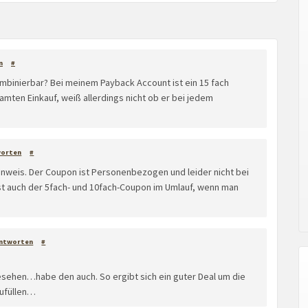
n
#
mbinierbar? Bei meinem Payback Account ist ein 15 fach
amten Einkauf, weiß allerdings nicht ob er bei jedem
worten
#
inweis. Der Coupon ist Personenbezogen und leider nicht bei
 ist auch der 5fach- und 10fach-Coupon im Umlauf, wenn man
ntworten
#
esehen…habe den auch. So ergibt sich ein guter Deal um die
zufüllen…