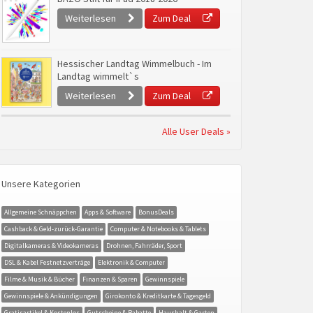
Weiterlesen
Zum Deal
Hessischer Landtag Wimmelbuch - Im
Landtag wimmelt`s
Weiterlesen
Zum Deal
Alle User Deals »
Unsere Kategorien
Allgemeine Schnäppchen
Apps & Software
BonusDeals
Cashback & Geld-zurück-Garantie
Computer & Notebooks & Tablets
Digitalkameras & Videokameras
Drohnen, Fahrräder, Sport
DSL & Kabel Festnetzverträge
Elektronik & Computer
Filme & Musik & Bücher
Finanzen & Sparen
Gewinnspiele
Gewinnspiele & Ankündigungen
Girokonto & Kreditkarte & Tagesgeld
Gratisartikel & Kostenlos
Gutscheine & Rabatte
Haushalt & Garten