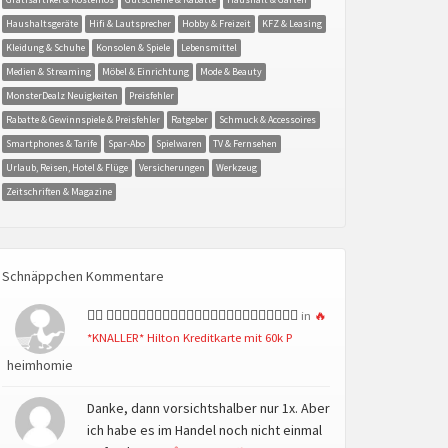
Haushaltsgeräte
Hifi & Lautsprecher
Hobby & Freizeit
KFZ & Leasing
Kleidung & Schuhe
Konsolen & Spiele
Lebensmittel
Medien & Streaming
Möbel & Einrichtung
Mode & Beauty
MonsterDealz Neuigkeiten
Preisfehler
Rabatte & Gewinnspiele & Preisfehler
Ratgeber
Schmuck & Accessoires
Smartphones & Tarife
Spar-Abo
Spielwaren
TV & Fernsehen
Urlaub, Reisen, Hotel & Flüge
Versicherungen
Werkzeug
Zeitschriften & Magazine
Schnäppchen Kommentare
👍🏻 👍🏻👍🏻👍🏻👍🏻👍🏻👍🏻👍🏻👍🏻👍🏻👍🏻👍🏻👍🏻
in
🔥
*KNALLER* Hilton Kreditkarte mit 60k P
heimhomie
Danke, dann vorsichtshalber nur 1x. Aber
ich habe es im Handel noch nicht einmal