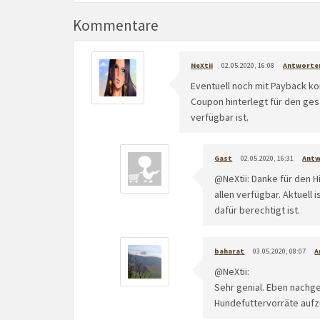
Kommentare
NeXtii
02.05.2020, 16:08
Antworte
Eventuell noch mit Payback ko
Coupon hinterlegt für den ges
verfügbar ist.
Gast
02.05.2020, 16:31
Ant
@NeXtii: Danke für den H
allen verfügbar. Aktuell
dafür berechtigt ist.
baharat
03.05.2020, 08:07
A
@NeXtii:
Sehr genial. Eben nachg
Hundefuttervorräte auf