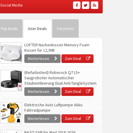
Social Media
Top Deals
User Deals
Favoriten
LOFTER Nackenkissen Memory Foam
Kissen für 12,99€
Weiterlesen
Zum Deal
(Refurbished) Roborock Q7 L5+
Saugroboter Automatischer
Staubentleerung Dual Anti-TangleSystem
Weiterlesen
Zum Deal
Elektrische Auto Luftpumpe Akku
Fahrradpumpe
Weiterlesen
Zum Deal
BAZO Stift für iPad 2018-2026