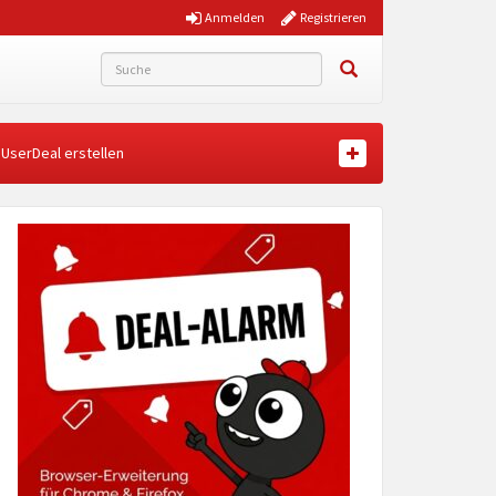
Anmelden
Registrieren
UserDeal erstellen