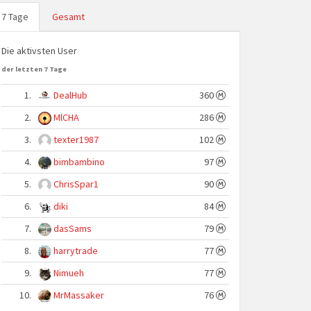
7 Tage
Gesamt
Die aktivsten User
der letzten 7 Tage
1.
DealHub
360
2.
MlCHA
286
3.
texter1987
102
4.
bimbambino
97
5.
ChrisSpar1
90
6.
diki
84
7.
dasSams
79
8.
harrytrade
77
9.
Nimueh
77
10.
MrMassaker
76