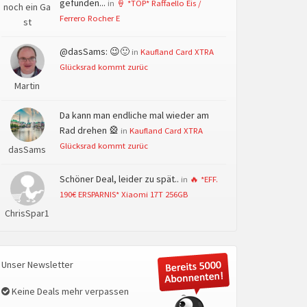
gefunden...
in
🍦 *TOP* Raffaello Eis /
noch ein Ga
Ferrero Rocher E
st
@dasSams: 😉🙂
in
Kaufland Card XTRA
Glücksrad kommt zurüc
Martin
Da kann man endliche mal wieder am
Rad drehen 🎡
in
Kaufland Card XTRA
Glücksrad kommt zurüc
dasSams
Schöner Deal, leider zu spät..
in
🔥 *EFF.
190€ ERSPARNIS* Xiaomi 17T 256GB
ChrisSpar1
Unser Newsletter
Keine Deals mehr verpassen