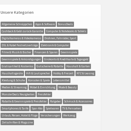
Unsere Kategorien
Allgemeine Schnäppchen
Apps & Software
BonusDeals
Cashback & Geld-zurück-Garantie
Computer & Notebooks & Tablets
Digitalkameras & Videokameras
Drohnen, Fahrräder, Sport
DSL & Kabel Festnetzverträge
Elektronik & Computer
Filme & Musik & Bücher
Finanzen & Sparen
Gewinnspiele
Gewinnspiele & Ankündigungen
Girokonto & Kreditkarte & Tagesgeld
Gratisartikel & Kostenlos
Gutscheine & Rabatte
Haushalt & Garten
Haushaltsgeräte
Hifi & Lautsprecher
Hobby & Freizeit
KFZ & Leasing
Kleidung & Schuhe
Konsolen & Spiele
Lebensmittel
Medien & Streaming
Möbel & Einrichtung
Mode & Beauty
MonsterDealz Neuigkeiten
Preisfehler
Rabatte & Gewinnspiele & Preisfehler
Ratgeber
Schmuck & Accessoires
Smartphones & Tarife
Spar-Abo
Spielwaren
TV & Fernsehen
Urlaub, Reisen, Hotel & Flüge
Versicherungen
Werkzeug
Zeitschriften & Magazine