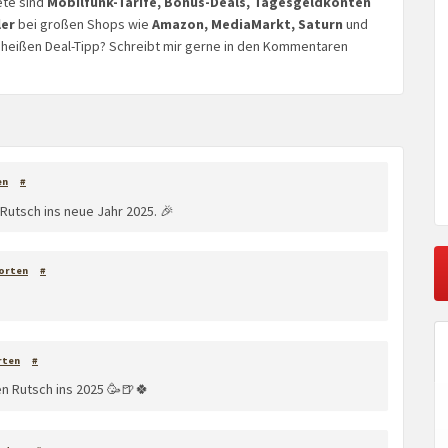
ete sind
Mobilfunk-Tarife, Bonus-Deals, Tagesgeldkonten
ler
bei großen Shops wie
Amazon, MediaMarkt, Saturn
und
n heißen Deal-Tipp? Schreibt mir gerne in den Kommentaren
en
#
Rutsch ins neue Jahr 2025. 🎉
orten
#
rten
#
n Rutsch ins 2025 🥳🍺🍀