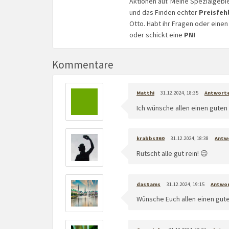
Aktionen auf. Meine Spezialgebi
und das Finden echter
Preisfeh
Otto. Habt ihr Fragen oder eine
oder schickt eine
PN!
Kommentare
Matthi
31.12.2024, 18:35
Antwort
Ich wünsche allen einen guten 
krabbs360
31.12.2024, 18:38
Antw
Rutscht alle gut rein! 😉
dasSams
31.12.2024, 19:15
Antwo
Wünsche Euch allen einen gute