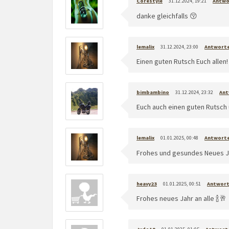
Corestyle
31.12.2024, 19:21
Antwo
danke gleichfalls 😚
lemalix
31.12.2024, 23:00
Antwort
Einen guten Rutsch Euch allen!
bimbambino
31.12.2024, 23:32
Ant
Euch auch einen guten Rutsch 
lemalix
01.01.2025, 00:48
Antwort
Frohes und gesundes Neues Ja
heavy23
01.01.2025, 00:51
Antwor
Frohes neues Jahr an alle 🍾🥂