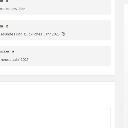
en
#
hes neues Jahr
en
#
gesundes und glückliches Jahr 2025! 🥰
orten
#
 neues Jahr 2025!