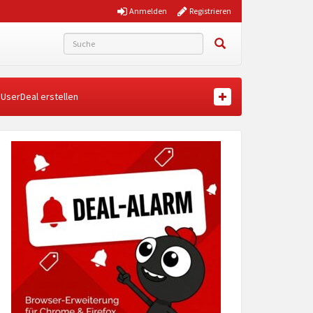
Anmelden
Registrieren
UserDeal erstellen