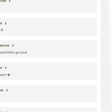
rten
#
en
#
 🥂
worten
#
und bleibt gesund.
en
#
hr!! 🍀
ten
#