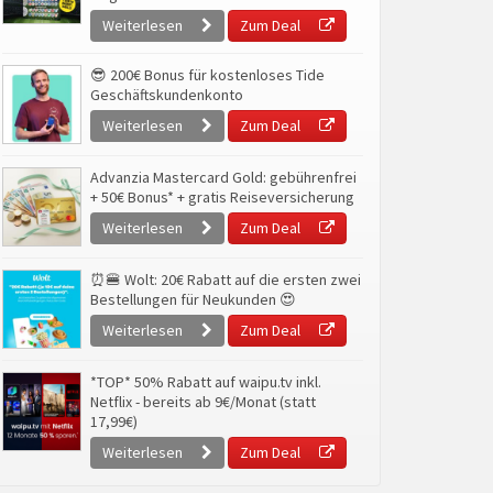
Weiterlesen
Zum Deal
😎 200€ Bonus für kostenloses Tide
Geschäftskundenkonto
Weiterlesen
Zum Deal
Advanzia Mastercard Gold: gebührenfrei
+ 50€ Bonus* + gratis Reiseversicherung
Weiterlesen
Zum Deal
⏰🍔 Wolt: 20€ Rabatt auf die ersten zwei
Bestellungen für Neukunden 😍
Weiterlesen
Zum Deal
*TOP* 50% Rabatt auf waipu.tv inkl.
Netflix - bereits ab 9€/Monat (statt
17,99€)
Weiterlesen
Zum Deal