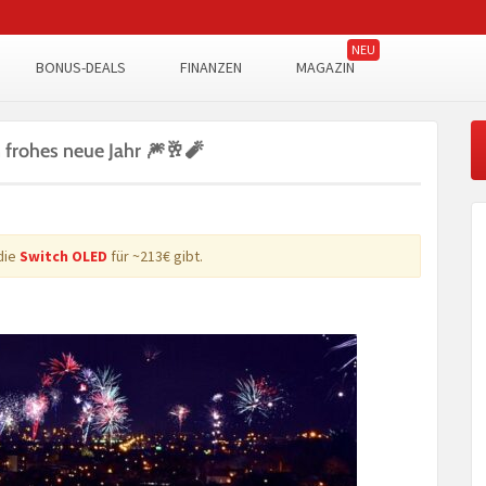
BONUS-DEALS
FINANZEN
MAGAZIN
 frohes neue Jahr 🎆🥂🧨
die
Switch OLED
für ~213€ gibt.