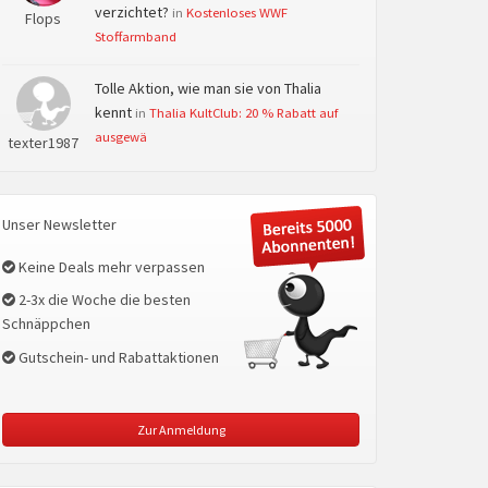
verzichtet?
in
Kostenloses WWF
Flops
Stoffarmband
Tolle Aktion, wie man sie von Thalia
kennt
in
Thalia KultClub: 20 % Rabatt auf
ausgewä
texter1987
Unser Newsletter
Keine Deals mehr verpassen
2-3x die Woche die besten
Schnäppchen
Gutschein- und Rabattaktionen
Zur Anmeldung