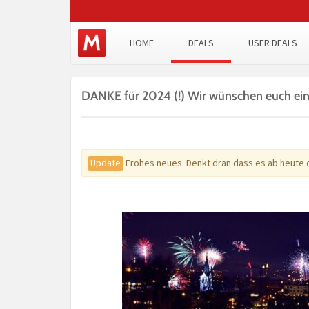
HOME
DEALS
USER DEALS
DANKE für 2024 (!) Wir wünschen euch ein
Update
Frohes neues. Denkt dran dass es ab heute 