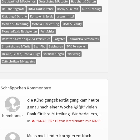
Gratisartikel & Kostenlos
Gutscheine & Rabatte
Haushalt & Garten
Haushaltsgeräte
Hifi & Lautsprecher
Hobby & Freizeit
KFZ & Leasing
Kleidung & Schuhe
Konsolen & Spiele
Lebensmittel
Medien & Streaming
Möbel & Einrichtung
Mode & Beauty
MonsterDealz Neuigkeiten
Preisfehler
Rabatte & Gewinnspiele & Preisfehler
Ratgeber
Schmuck & Accessoires
Smartphones & Tarife
Spar-Abo
Spielwaren
TV & Fernsehen
Urlaub, Reisen, Hotel & Flüge
Versicherungen
Werkzeug
Zeitschriften & Magazine
Schnäppchen Kommentare
die Kündigungsbestätigung kam heute
genau nach einer Woche 😁🤓:“vielen
Dank für Ihre Mitteilung. Wir bedauern,...
heimhomie
in
🔥 *KNALLER* Hilton Kreditkarte mit 60k P
Muss mich leider korrigieren: Nach