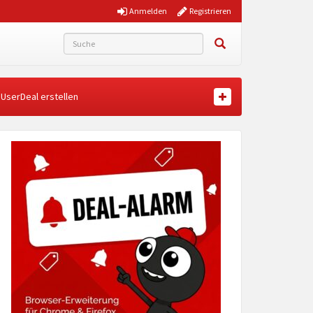
Anmelden
Registrieren
UserDeal erstellen