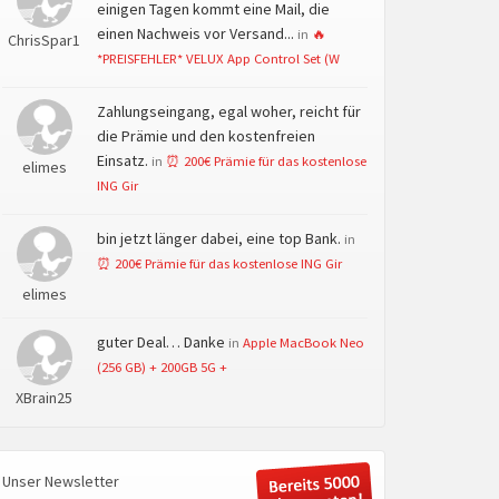
einigen Tagen kommt eine Mail, die
einen Nachweis vor Versand...
in
🔥
ChrisSpar1
*PREISFEHLER* VELUX App Control Set (W
Zahlungseingang, egal woher, reicht für
die Prämie und den kostenfreien
Einsatz.
in
⏰ 200€ Prämie für das kostenlose
elimes
ING Gir
bin jetzt länger dabei, eine top Bank.
in
⏰ 200€ Prämie für das kostenlose ING Gir
elimes
guter Deal… Danke
in
Apple MacBook Neo
(256 GB) + 200GB 5G +
XBrain25
Unser Newsletter