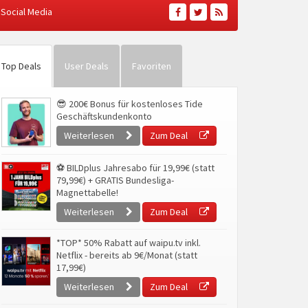
Social Media
Top Deals
User Deals
Favoriten
😎 200€ Bonus für kostenloses Tide
Geschäftskundenkonto
Weiterlesen
Zum Deal
⚽ BILDplus Jahresabo für 19,99€ (statt
79,99€) + GRATIS Bundesliga-
Magnettabelle!
Weiterlesen
Zum Deal
*TOP* 50% Rabatt auf waipu.tv inkl.
Netflix - bereits ab 9€/Monat (statt
17,99€)
Weiterlesen
Zum Deal