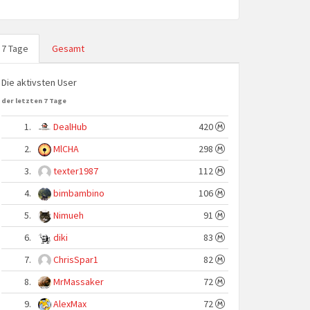
7 Tage
Gesamt
Die aktivsten User
der letzten 7 Tage
1.
DealHub
420
2.
MlCHA
298
3.
texter1987
112
4.
bimbambino
106
5.
Nimueh
91
6.
diki
83
7.
ChrisSpar1
82
8.
MrMassaker
72
9.
AlexMax
72