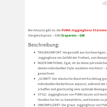
Bei Amazon gibt es die
PUMA Jogginghose Statement
(Vergleichspreis: ~33€)
Ersparnis: ~10€
Beschreibung:
TRAGEKOMFORT: Hergestellt aus hochwertigen, le
Jogginghose ein Gefühl der Freiheit, zum Beispi
MULTIFUNKTIONAL: Egal, ob du deine persönliche
deinen individuellen Style ausleben möchtest –
gewachsen.
„SCHNITT: Der elastische Bund mit Kordelzug gew
individuellen Bedürfnisse anpasst, während die
schaffen und gleichzeitig eine optimale Bewegun
STYLE: Jogginghosen von PUMA lassen sich leich
Hoodies bis hin zu Sweatshirts, und können so j
UNKOMPLIZIERT: Die graue Jogginghose von PUMA i