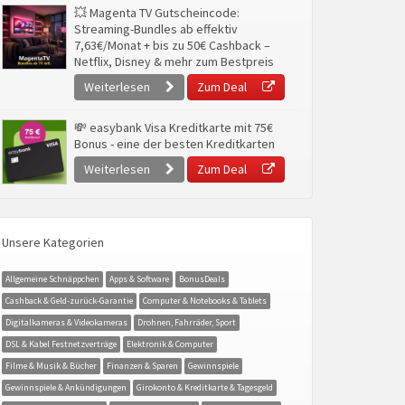
💥 Magenta TV Gutscheincode:
Streaming-Bundles ab effektiv
7,63€/Monat + bis zu 50€ Cashback –
Netflix, Disney & mehr zum Bestpreis
Weiterlesen
Zum Deal
💸 easybank Visa Kreditkarte mit 75€
Bonus - eine der besten Kreditkarten
Weiterlesen
Zum Deal
Unsere Kategorien
Allgemeine Schnäppchen
Apps & Software
BonusDeals
Cashback & Geld-zurück-Garantie
Computer & Notebooks & Tablets
Digitalkameras & Videokameras
Drohnen, Fahrräder, Sport
DSL & Kabel Festnetzverträge
Elektronik & Computer
Filme & Musik & Bücher
Finanzen & Sparen
Gewinnspiele
Gewinnspiele & Ankündigungen
Girokonto & Kreditkarte & Tagesgeld