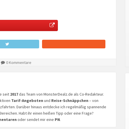
0 Kommentare
ke seit
2017
das Team von MonsterDealz.de als Co-Redakteur.
aktiven
Tarif-Angeboten
und
Reise-Schnäppchen
– von
euzfahrten. Darüber hinaus entdecke ich regelmäßig spannende
Bereichen. Habt ihr einen heißen Tipp oder eine Frage?
mentaren
oder sendet mir eine
PN
.