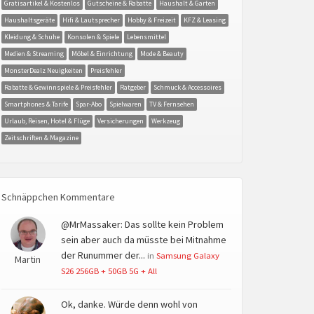
Gratisartikel & Kostenlos
Gutscheine & Rabatte
Haushalt & Garten
Haushaltsgeräte
Hifi & Lautsprecher
Hobby & Freizeit
KFZ & Leasing
Kleidung & Schuhe
Konsolen & Spiele
Lebensmittel
Medien & Streaming
Möbel & Einrichtung
Mode & Beauty
MonsterDealz Neuigkeiten
Preisfehler
Rabatte & Gewinnspiele & Preisfehler
Ratgeber
Schmuck & Accessoires
Smartphones & Tarife
Spar-Abo
Spielwaren
TV & Fernsehen
Urlaub, Reisen, Hotel & Flüge
Versicherungen
Werkzeug
Zeitschriften & Magazine
Schnäppchen Kommentare
@MrMassaker: Das sollte kein Problem
sein aber auch da müsste bei Mitnahme
der Runummer der...
in
Samsung Galaxy
Martin
S26 256GB + 50GB 5G + All
Ok, danke. Würde denn wohl von