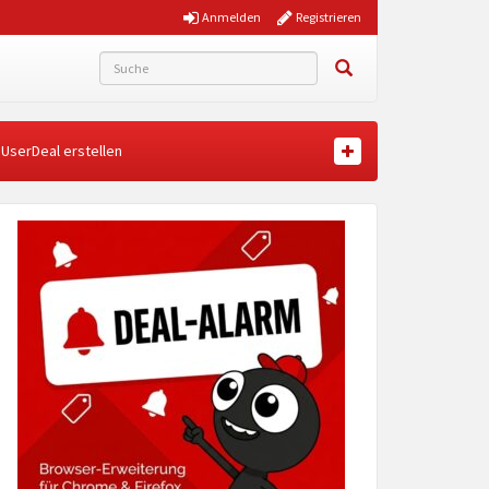
Anmelden
Registrieren
UserDeal erstellen