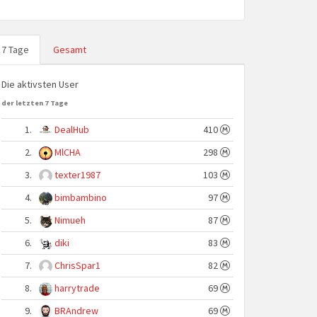
7 Tage
Gesamt
Die aktivsten User
der letzten 7 Tage
1.
DealHub
410
2.
MlCHA
298
3.
texter1987
103
4.
bimbambino
97
5.
Nimueh
87
6.
diki
83
7.
ChrisSpar1
82
8.
harrytrade
69
9.
BRAndrew
69