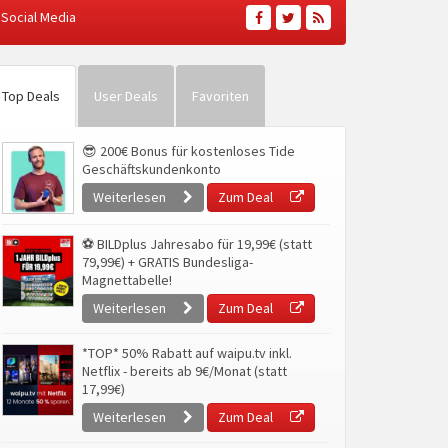
Social Media
Top Deals
User Deals
Favoriten
😎 200€ Bonus für kostenloses Tide
Geschäftskundenkonto
Weiterlesen
Zum Deal
⚽ BILDplus Jahresabo für 19,99€ (statt
79,99€) + GRATIS Bundesliga-
Magnettabelle!
Weiterlesen
Zum Deal
*TOP* 50% Rabatt auf waipu.tv inkl.
Netflix - bereits ab 9€/Monat (statt
17,99€)
Weiterlesen
Zum Deal