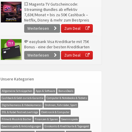
💥 Magenta TV Gutscheincode:
Streaming-Bundles ab effektiv
7,63€/Monat + bis zu 50€ Cashback –
Netflix, Disney & mehr zum Bestpreis
Weiterlesen
Zum Deal
💸 easybank Visa Kreditkarte mit 75€
Bonus - eine der besten Kreditkarten
Weiterlesen
Zum Deal
Unsere Kategorien
Allgemeine Schnäppchen
Apps & Software
BonusDeals
Cashback & Geld-zurück-Garantie
Computer & Notebooks & Tablets
Digitalkameras & Videokameras
Drohnen, Fahrräder, Sport
DSL & Kabel Festnetzverträge
Elektronik & Computer
Filme & Musik & Bücher
Finanzen & Sparen
Gewinnspiele
Gewinnspiele & Ankündigungen
Girokonto & Kreditkarte & Tagesgeld