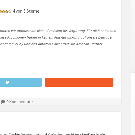
4 von 5 Sterne.
halten wir oftmals eine kleine Provision als Vergütung. Für dich entstehen
. Diese Provisionen haben in keinem Fall Auswirkung auf unsere Beiträge.
 anderem eBay und das Amazon PartnerNet. Als Amazon-Partner
0 Kommentare
lernter Fachinformatiker und Gründer von
MonsterDealz.de
.