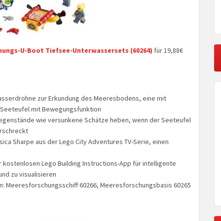
hungs-U-Boot Tiefsee-Unterwassersets (60264)
für 19,88€
wasserdrohne zur Erkundung des Meeresbodens, eine mit
 Seeteufel mit Bewegungsfunktion
egenstände wie versunkene Schätze heben, wenn der Seeteufel
erschreckt
ssica Sharpe aus der Lego City Adventures TV-Serie, einen
r kostenlosen Lego Building Instructions-App für intelligente
nd zu visualisieren
an: Meeresforschungsschiff 60266, Meeresforschungsbasis 60265