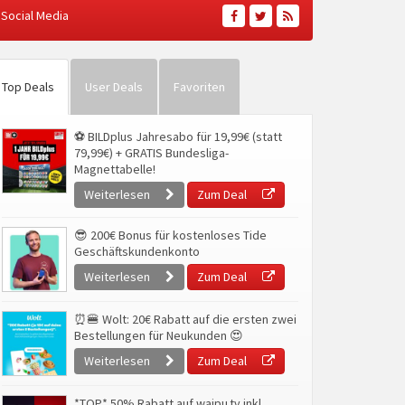
Social Media
Top Deals
User Deals
Favoriten
⚽ BILDplus Jahresabo für 19,99€ (statt
79,99€) + GRATIS Bundesliga-
Magnettabelle!
Weiterlesen
Zum Deal
😎 200€ Bonus für kostenloses Tide
Geschäftskundenkonto
Weiterlesen
Zum Deal
⏰🍔 Wolt: 20€ Rabatt auf die ersten zwei
Bestellungen für Neukunden 😍
Weiterlesen
Zum Deal
*TOP* 50% Rabatt auf waipu.tv inkl.