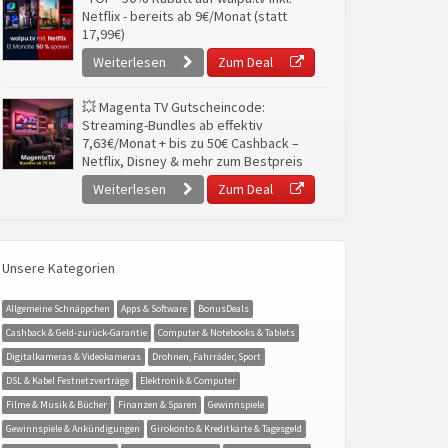
Netflix - bereits ab 9€/Monat (statt
17,99€)
Weiterlesen
Zum Deal
💥 Magenta TV Gutscheincode:
Streaming-Bundles ab effektiv
7,63€/Monat + bis zu 50€ Cashback –
Netflix, Disney & mehr zum Bestpreis
Weiterlesen
Zum Deal
Unsere Kategorien
Allgemeine Schnäppchen
Apps & Software
BonusDeals
Cashback & Geld-zurück-Garantie
Computer & Notebooks & Tablets
Digitalkameras & Videokameras
Drohnen, Fahrräder, Sport
DSL & Kabel Festnetzverträge
Elektronik & Computer
Filme & Musik & Bücher
Finanzen & Sparen
Gewinnspiele
Gewinnspiele & Ankündigungen
Girokonto & Kreditkarte & Tagesgeld