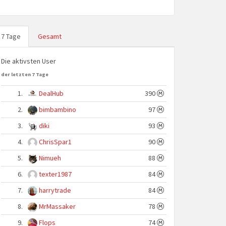
7 Tage
Gesamt
Die aktivsten User
der letzten 7 Tage
1.
DealHub
390
2.
bimbambino
97
3.
diki
93
4.
ChrisSpar1
90
5.
Nimueh
88
6.
texter1987
84
7.
harrytrade
84
8.
MrMassaker
78
9.
Flops
74