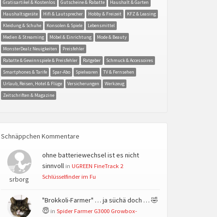
Gratisartikel & Kostenlos
Gutscheine & Rabatte
Haushalt & Garten
Haushaltsgeräte
Hifi & Lautsprecher
Hobby & Freizeit
KFZ & Leasing
Kleidung & Schuhe
Konsolen & Spiele
Lebensmittel
Medien & Streaming
Möbel & Einrichtung
Mode & Beauty
MonsterDealz Neuigkeiten
Preisfehler
Rabatte & Gewinnspiele & Preisfehler
Ratgeber
Schmuck & Accessoires
Smartphones & Tarife
Spar-Abo
Spielwaren
TV & Fernsehen
Urlaub, Reisen, Hotel & Flüge
Versicherungen
Werkzeug
Zeitschriften & Magazine
Schnäppchen Kommentare
ohne batteriewechsel ist es nicht
sinnvoll
in
UGREEN FineTrack 2
Schlüsselfinder im Fu
srborg
"Brokkoli-Farmer" … ja süchä doch … 🤣
😇
in
Spider Farmer G3000 Growbox-