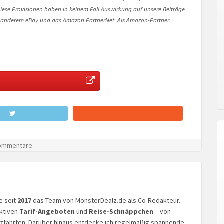
. Diese Provisionen haben in keinem Fall Auswirkung auf unsere Beiträge.
 anderem eBay und das Amazon PartnerNet. Als Amazon-Partner
ommentare
ke seit
2017
das Team von MonsterDealz.de als Co-Redakteur.
aktiven
Tarif-Angeboten
und
Reise-Schnäppchen
– von
euzfahrten. Darüber hinaus entdecke ich regelmäßig spannende