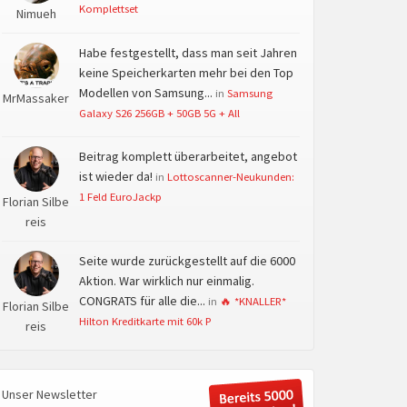
Komplettset
Nimueh
Habe festgestellt, dass man seit Jahren
keine Speicherkarten mehr bei den Top
Modellen von Samsung...
in
Samsung
MrMassaker
Galaxy S26 256GB + 50GB 5G + All
Beitrag komplett überarbeitet, angebot
ist wieder da!
in
Lottoscanner-Neukunden:
1 Feld EuroJackp
Florian Silbe
reis
Seite wurde zurückgestellt auf die 6000
Aktion. War wirklich nur einmalig.
CONGRATS für alle die...
in
🔥 *KNALLER*
Florian Silbe
Hilton Kreditkarte mit 60k P
reis
Unser Newsletter