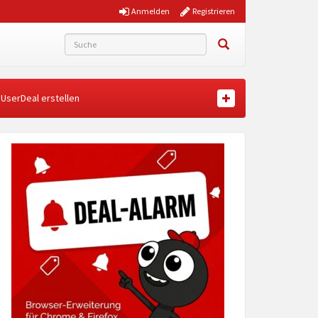
Anmelden
Registrieren
UserDeal erstellen