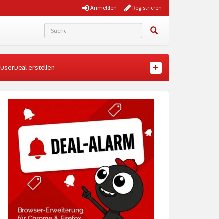
Anmelden
Registrieren
UserDeal erstellen