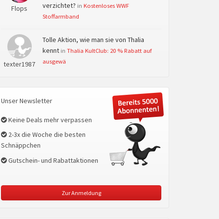
verzichtet?
in
Kostenloses WWF
Flops
Stoffarmband
Tolle Aktion, wie man sie von Thalia
kennt
in
Thalia KultClub: 20 % Rabatt auf
ausgewä
texter1987
Unser Newsletter
Keine Deals mehr verpassen
2-3x die Woche die besten
Schnäppchen
Gutschein- und Rabattaktionen
Zur Anmeldung