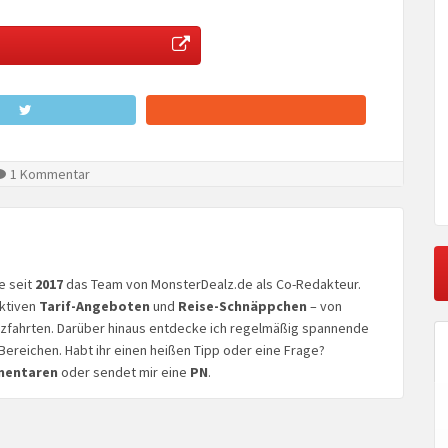
1 Kommentar
ke seit
2017
das Team von MonsterDealz.de als Co-Redakteur.
aktiven
Tarif-Angeboten
und
Reise-Schnäppchen
– von
euzfahrten. Darüber hinaus entdecke ich regelmäßig spannende
Bereichen. Habt ihr einen heißen Tipp oder eine Frage?
mentaren
oder sendet mir eine
PN
.