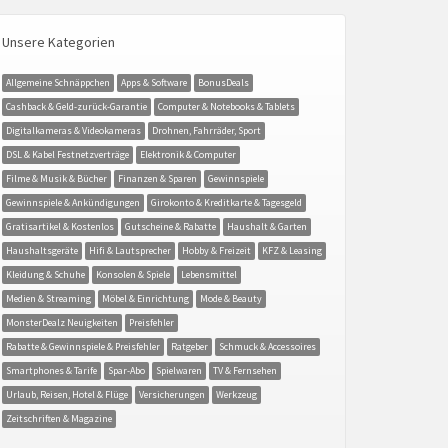
Unsere Kategorien
Allgemeine Schnäppchen
Apps & Software
BonusDeals
Cashback & Geld-zurück-Garantie
Computer & Notebooks & Tablets
Digitalkameras & Videokameras
Drohnen, Fahrräder, Sport
DSL & Kabel Festnetzverträge
Elektronik & Computer
Filme & Musik & Bücher
Finanzen & Sparen
Gewinnspiele
Gewinnspiele & Ankündigungen
Girokonto & Kreditkarte & Tagesgeld
Gratisartikel & Kostenlos
Gutscheine & Rabatte
Haushalt & Garten
Haushaltsgeräte
Hifi & Lautsprecher
Hobby & Freizeit
KFZ & Leasing
Kleidung & Schuhe
Konsolen & Spiele
Lebensmittel
Medien & Streaming
Möbel & Einrichtung
Mode & Beauty
MonsterDealz Neuigkeiten
Preisfehler
Rabatte & Gewinnspiele & Preisfehler
Ratgeber
Schmuck & Accessoires
Smartphones & Tarife
Spar-Abo
Spielwaren
TV & Fernsehen
Urlaub, Reisen, Hotel & Flüge
Versicherungen
Werkzeug
Zeitschriften & Magazine