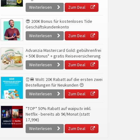
Weiterlesen
Zum Deal
😎 200€ Bonus für kostenloses Tide
Geschäftskundenkonto
Weiterlesen
Zum Deal
Advanzia Mastercard Gold: gebührenfrei
+ 50€ Bonus* + gratis Reiseversicherung
Weiterlesen
Zum Deal
⏰🍔 Wolt: 20€ Rabatt auf die ersten zwei
Bestellungen für Neukunden 😍
Weiterlesen
Zum Deal
*TOP* 50% Rabatt auf waipu.tv inkl.
Netflix - bereits ab 9€/Monat (statt
17,99€)
Weiterlesen
Zum Deal