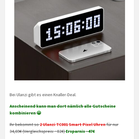
Bei Ulanzi gibt es einen Knaller-Deal.
Anscheinend kann man dort nämlich alle Gutscheine
kombinieren 😀
Ihr bekommt so
2 Ulanzi TC001 Smart Pixel Uhren
für nur
34,69€ (Vergleichspreis: ~82€)
Ersparnis ~47€