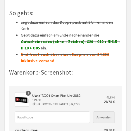
So gehts:
Legt dazu einfach das Doppelpack mit 2 Uhren in den
Korb
Gebt dazu einfach am Ende nacheinander die
Gutscheincodes (ohne + Zeichen)
: C20 + C10 + NH15 +
HI10 + O05
ein.
Und freut euch über einen Endpreis von 34,69€
inklusive Versand
Warenkorb-Screenshot: