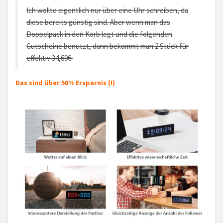
Ich wollte eigentlich nur über eine Uhr schreiben, da
diese bereits günstig sind. Aber wenn man das
Doppelpack in den Korb legt und die folgenden
Gutscheine benutzt, dann bekommt man 2 Stück für
effektiv 34,69€.
Das sind über 50% Ersparnis (!)