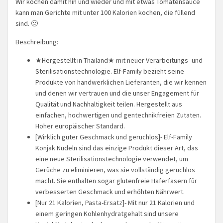
Wir kochen damit hin und wieder und mit etwas Tomatensauce
kann man Gerichte mit unter 100 Kalorien kochen, die füllend
sind. 🙂
Beschreibung:
★Hergestellt in Thailand★ mit neuer Verarbeitungs- und
Sterilisationstechnologie. Elf-Family bezieht seine
Produkte von handwerklichen Lieferanten, die wir kennen
und denen wir vertrauen und die unser Engagement für
Qualität und Nachhaltigkeit teilen. Hergestellt aus
einfachen, hochwertigen und gentechnikfreien Zutaten.
Hoher europäischer Standard.
[Wirklich guter Geschmack und geruchlos]- Elf-Family
Konjak Nudeln sind das einzige Produkt dieser Art, das
eine neue Sterilisationstechnologie verwendet, um
Gerüche zu eliminieren, was sie vollständig geruchlos
macht. Sie enthalten sogar glutenfreie Haferfasern für
verbesserten Geschmack und erhöhten Nährwert.
[Nur 21 Kalorien, Pasta-Ersatz]- Mit nur 21 Kalorien und
einem geringen Kohlenhydratgehalt sind unsere