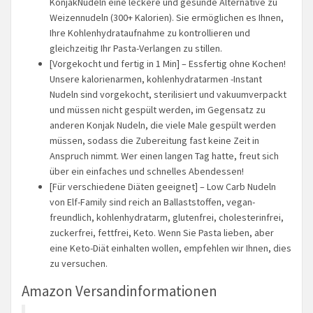
KonjakNudeln eine leckere und gesunde Alternative zu
Weizennudeln (300+ Kalorien). Sie ermöglichen es Ihnen,
Ihre Kohlenhydrataufnahme zu kontrollieren und
gleichzeitig Ihr Pasta-Verlangen zu stillen.
[Vorgekocht und fertig in 1 Min] – Essfertig ohne Kochen!
Unsere kalorienarmen, kohlenhydratarmen -Instant
Nudeln sind vorgekocht, sterilisiert und vakuumverpackt
und müssen nicht gespült werden, im Gegensatz zu
anderen Konjak Nudeln, die viele Male gespült werden
müssen, sodass die Zubereitung fast keine Zeit in
Anspruch nimmt. Wer einen langen Tag hatte, freut sich
über ein einfaches und schnelles Abendessen!
[Für verschiedene Diäten geeignet] – Low Carb Nudeln
von Elf-Family sind reich an Ballaststoffen, vegan-
freundlich, kohlenhydratarm, glutenfrei, cholesterinfrei,
zuckerfrei, fettfrei, Keto. Wenn Sie Pasta lieben, aber
eine Keto-Diät einhalten wollen, empfehlen wir Ihnen, dies
zu versuchen.
Amazon Versandinformationen