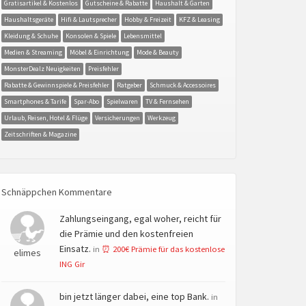
Gratisartikel & Kostenlos
Gutscheine & Rabatte
Haushalt & Garten
Haushaltsgeräte
Hifi & Lautsprecher
Hobby & Freizeit
KFZ & Leasing
Kleidung & Schuhe
Konsolen & Spiele
Lebensmittel
Medien & Streaming
Möbel & Einrichtung
Mode & Beauty
MonsterDealz Neuigkeiten
Preisfehler
Rabatte & Gewinnspiele & Preisfehler
Ratgeber
Schmuck & Accessoires
Smartphones & Tarife
Spar-Abo
Spielwaren
TV & Fernsehen
Urlaub, Reisen, Hotel & Flüge
Versicherungen
Werkzeug
Zeitschriften & Magazine
Schnäppchen Kommentare
Zahlungseingang, egal woher, reicht für
die Prämie und den kostenfreien
Einsatz.
in
⏰ 200€ Prämie für das kostenlose
elimes
ING Gir
bin jetzt länger dabei, eine top Bank.
in