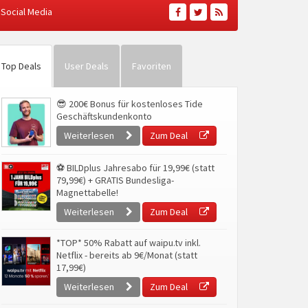
Social Media
Top Deals
User Deals
Favoriten
😎 200€ Bonus für kostenloses Tide
Geschäftskundenkonto
Weiterlesen
Zum Deal
⚽ BILDplus Jahresabo für 19,99€ (statt
79,99€) + GRATIS Bundesliga-
Magnettabelle!
Weiterlesen
Zum Deal
*TOP* 50% Rabatt auf waipu.tv inkl.
Netflix - bereits ab 9€/Monat (statt
17,99€)
Weiterlesen
Zum Deal