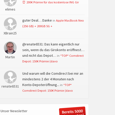
⏰ 200€ Prämie für das kostenlose ING Gir
elimes
guter Deal… Danke
in
Apple MacBook Neo
(256 GB) + 200GB 5G +
XBrain25
@renate6531: Das kann eigentlich nur
sein, wenn du das Girokonto eröffnest…
und nicht das Depot…
in
*TOP* Comdirect
Martin
Depot: 150€ Prämie (davo
Und warum will die Comdirect bei mir an
mindestens 2 der 4 Monaten nach
Konto-Depoteröffnung...
in
*TOP*
renate6531
Comdirect Depot: 150€ Prämie (davo
Unser Newsletter