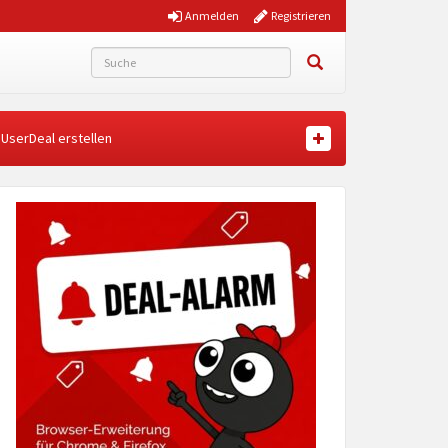
Anmelden
Registrieren
UserDeal erstellen