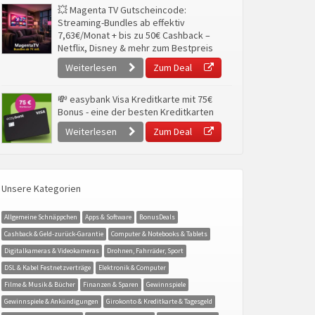
💥 Magenta TV Gutscheincode:
Streaming-Bundles ab effektiv
7,63€/Monat + bis zu 50€ Cashback –
Netflix, Disney & mehr zum Bestpreis
Weiterlesen
Zum Deal
💸 easybank Visa Kreditkarte mit 75€
Bonus - eine der besten Kreditkarten
Weiterlesen
Zum Deal
Unsere Kategorien
Allgemeine Schnäppchen
Apps & Software
BonusDeals
Cashback & Geld-zurück-Garantie
Computer & Notebooks & Tablets
Digitalkameras & Videokameras
Drohnen, Fahrräder, Sport
DSL & Kabel Festnetzverträge
Elektronik & Computer
Filme & Musik & Bücher
Finanzen & Sparen
Gewinnspiele
Gewinnspiele & Ankündigungen
Girokonto & Kreditkarte & Tagesgeld