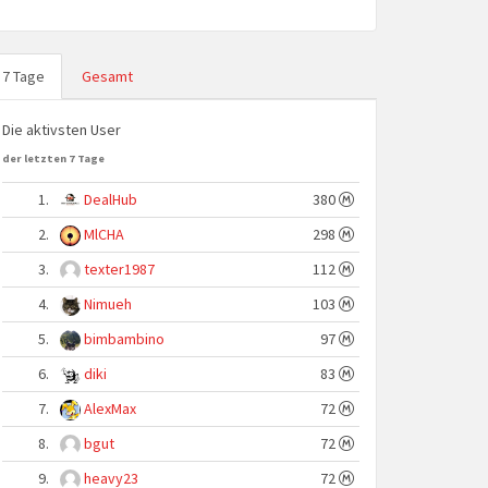
7 Tage
Gesamt
Die aktivsten User
der letzten 7 Tage
1.
DealHub
380
2.
MlCHA
298
3.
texter1987
112
4.
Nimueh
103
5.
bimbambino
97
6.
diki
83
7.
AlexMax
72
8.
bgut
72
9.
heavy23
72